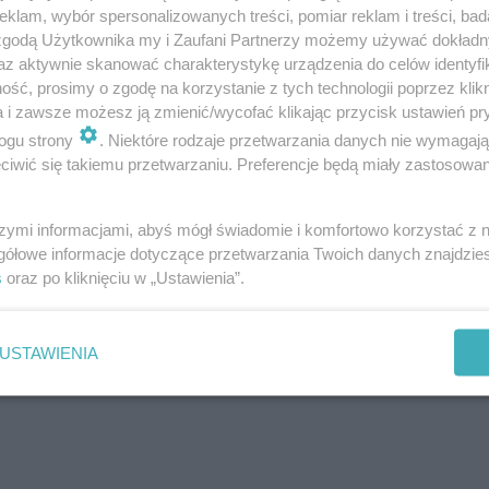
, przekonamy się, czy tak jest do końca.
klam, wybór spersonalizowanych treści, pomiar reklam i treści, bad
 zgodą Użytkownika my i Zaufani Partnerzy możemy używać dokład
az aktywnie skanować charakterystykę urządzenia do celów identyfi
ść, prosimy o zgodę na korzystanie z tych technologii poprzez klikn
owa żywność na wyciągnięcie ręki
a i zawsze możesz ją zmienić/wycofać klikając przycisk ustawień pr
ogu strony
. Niektóre rodzaje przetwarzania danych nie wymagaj
iwić się takiemu przetwarzaniu. Preferencje będą miały zastosowanie
tem.
szymi informacjami, abyś mógł świadomie i komfortowo korzystać z
gółowe informacje dotyczące przetwarzania Twoich danych znajdzi
s
oraz po kliknięciu w „Ustawienia”.
USTAWIENIA