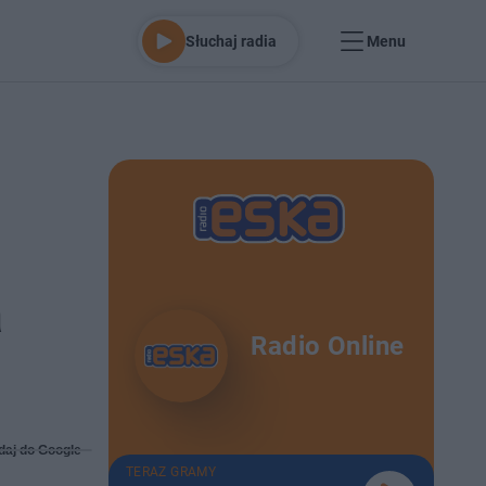
Słuchaj radia
Menu
a
Radio Online
daj do Google
TERAZ GRAMY