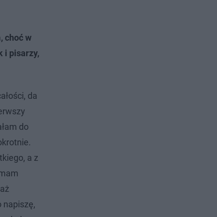
, choć w
 i pisarzy,
ałości, da
ierwszy
całam do
okrotnie.
kiego, a z
i mam
 aż
 napiszę,