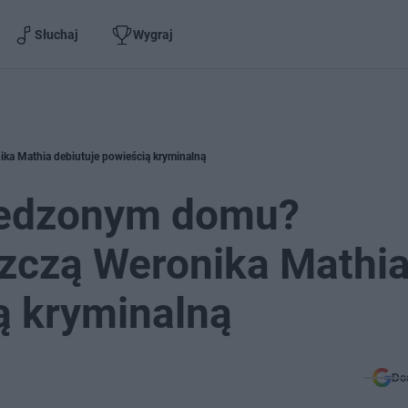
Słuchaj
Wygraj
ka Mathia debiutuje powieścią kryminalną
wiedzonym domu?
zczą Weronika Mathi
ą kryminalną
Do