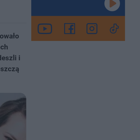
mowało
ich
eszli i
oszczą