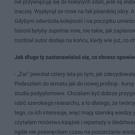
nie przywiązuję się do kolejnych zdań, jeśli są sł
inaczej. Wypłynął ze mnie na fali pisarskiej iskry
Gdybym odwróciła kolejność i na początku umieścił
historii byłyby zupełnie inne, nie takie, jak zapla
rozdział autor dodaje na końcu, kiedy wie już, co 
Jak długo ty zastanawiałaś się, co chcesz opowie
- „Żar” powstał cztery lata po tym, jak zdecydowa
Podeszłam do tematu jak do nowej profesji - kursy p
studia podyplomowe. Chciałam być dobrze przygot
robić szerokiego researchu, a to dlatego, że twórc
tego, co ich interesuje, więc mają szeroką wiedzę 
czytałam mnóstwo książek i reportaży o śledztwa
ogóle nie poświęciłam czasu na poszerzanie wiedz