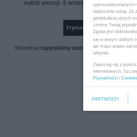
wybór emocji. 6 września, w dniu premiery
spersonalizowanych re
ulepszanie usług. Za
geolokalizacyjnych or
cenimy Twoją prywatno
Frymark Bydgoski, czyli zdr
Zgoda jest dobrowoln
się w lewym dolnym r
ale masz prawo sprzec
Wcześniej
zapytaliśmy autorkę o pracę nad debiu
witrynie.
Zapoznaj się z poniż
internetowych. Szcze
Prywatności
i
Cookie
PARTNERZY