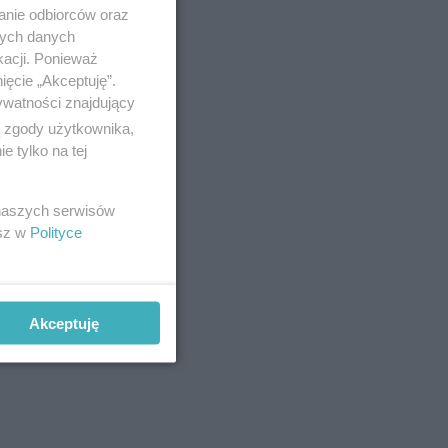
anie odbiorców oraz
nych danych
kacji. Ponieważ
ięcie „Akceptuję”.
ywatności znajdujący
ą zgody użytkownika,
 tylko na tej
 naszych serwisów
esz w
Polityce
Akceptuję