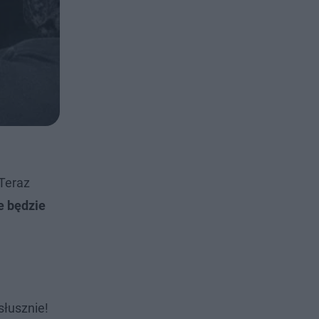
 Teraz
e będzie
słusznie!