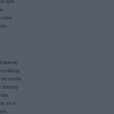
em było
ie.
 całej
wszy
od dawna).
i traktują
 nie trzeba
y dotyczy
lmów,
zy, że w
łam,