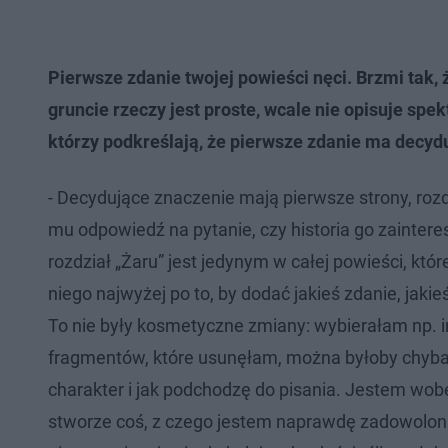
Pierwsze zdanie twojej powieści nęci. Brzmi tak, 
gruncie rzeczy jest proste, wcale nie opisuje spe
którzy podkreślają, że pierwsze zdanie ma decyd
- Decydujące znaczenie mają pierwsze strony, rozdz
mu odpowiedź na pytanie, czy historia go zainteres
rozdział „Żaru” jest jedynym w całej powieści, kt
niego najwyżej po to, by dodać jakieś zdanie, jaki
To nie były kosmetyczne zmiany: wybierałam np. 
fragmentów, które usunęłam, można byłoby chyba s
charakter i jak podchodzę do pisania. Jestem wob
stworze coś, z czego jestem naprawdę zadowolona