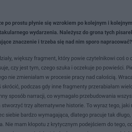
że po prostu płynie się wzrokiem po kolejnym i kolejnym
ktakularnego wydarzenia. Należysz do grona tych pisarek
ujące znaczenie i trzeba się nad nim sporo napracować?
iały, większy fragment, który powie czytelnikowi coś o c
uje, czy jest tym, czego szuka i oczekuje po powieści. P
órego nie zmieniałam w procesie pracy nad całością. Wra
eś skrócić, podczas gdy inne fragmenty przerabiałam wiel
inny sposób narracji, co wymagało przebudowania wszyst
tworzyć trzy alternatywne historie. To wyraz tego, jak
ec siebie bardzo wymagająca, dlatego pracuje tak długo,
. Nie mam kłopotu z krytycznym podejściem do tego, co