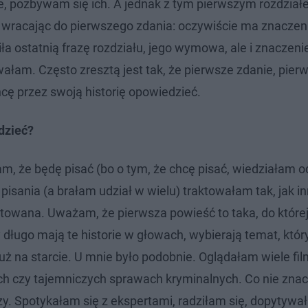
abe, pozbywam się ich. A jednak z tym pierwszym rozdział
. A wracając do pierwszego zdania: oczywiście ma znaczen
a ostatnią frazę rozdziału, jego wymowa, ale i znaczenie
nowałam. Często zresztą jest tak, że pierwsze zdanie, pier
chcę przez swoją historię opowiedzieć.
dzieć?
łam, że będę pisać (bo o tym, że chcę pisać, wiedziałam 
isania (a brałam udział w wielu) traktowałam tak, jak inn
owana. Uważam, że pierwsza powieść to taka, do której
y długo mają te historie w głowach, wybierają temat, któr
już na starcie. U mnie było podobnie. Oglądałam wiele fi
ch czy tajemniczych sprawach kryminalnych. Co nie znac
y. Spotykałam się z ekspertami, radziłam się, dopytywa