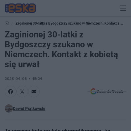
Zaginionej 30-latki z Bydgoszczy szukano w Niemczech. Kontakt z
kobietą się urwał
Zaginionej 30-latki z
Bydgoszczy szukano w
Niemczech. Kontakt z kobietą
się urwał
2023-04-06
15:24
Dodaj do Google
Dawid Piątkowski
Ta sprawa była na tyle skomplikowano, że