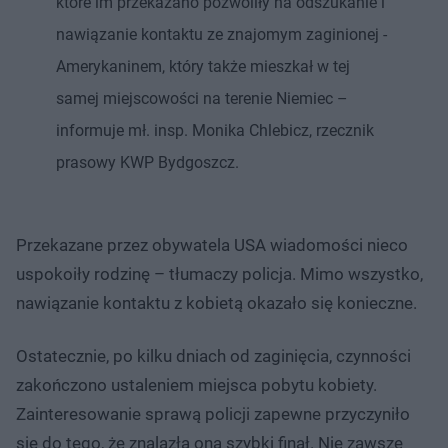
które im przekazano pozwoliły na odszukanie i
nawiązanie kontaktu ze znajomym zaginionej -
Amerykaninem, który także mieszkał w tej
samej miejscowości na terenie Niemiec –
informuje mł. insp. Monika Chlebicz, rzecznik
prasowy KWP Bydgoszcz.
Przekazane przez obywatela USA wiadomości nieco
uspokoiły rodzinę – tłumaczy policja. Mimo wszystko,
nawiązanie kontaktu z kobietą okazało się konieczne.
Ostatecznie, po kilku dniach od zaginięcia, czynności
zakończono ustaleniem miejsca pobytu kobiety.
Zainteresowanie sprawą policji zapewne przyczyniło
się do tego, że znalazła ona szybki finał. Nie zawsze