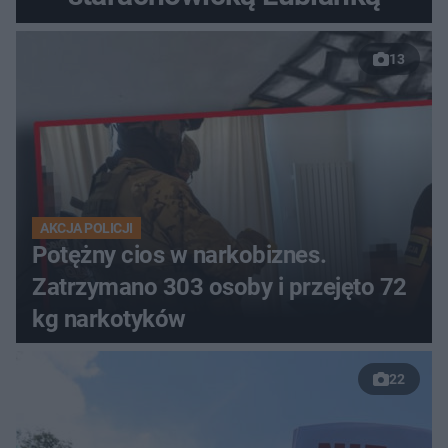
13
AKCJA POLICJI
Potężny cios w narkobiznes.
Zatrzymano 303 osoby i przejęto 72
kg narkotyków
22