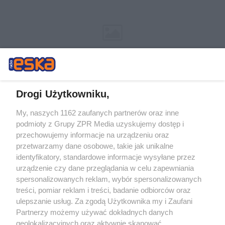
Drogi Użytkowniku,
My, naszych 1162 zaufanych partnerów oraz inne
Żaden utwór zamieszczony w serwisie nie może być powielany i
podmioty z Grupy ZPR Media uzyskujemy dostęp i
rozpowszechniany lub dalej rozpowszechniany w jakikolwiek sposób (w
tym także elektroniczny lub mechaniczny) na jakimkolwiek polu
przechowujemy informacje na urządzeniu oraz
eksploatacji w jakiejkolwiek formie, włącznie z umieszczaniem w
przetwarzamy dane osobowe, takie jak unikalne
Internecie bez pisemnej zgody właściciela praw. Jakiekolwiek użycie lub
identyfikatory, standardowe informacje wysyłane przez
wykorzystanie utworów w całości lub w części z naruszeniem prawa,
tzn. bez właściwej zgody, jest zabronione pod groźbą kary i może być
urządzenie czy dane przeglądania w celu zapewniania
ścigane prawnie.
spersonalizowanych reklam, wybór spersonalizowanych
treści, pomiar reklam i treści, badanie odbiorców oraz
ulepszanie usług. Za zgodą Użytkownika my i Zaufani
Partnerzy możemy używać dokładnych danych
geolokalizacyjnych oraz aktywnie skanować