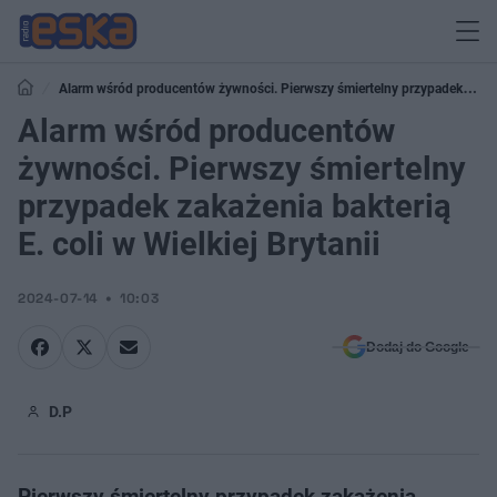
Alarm wśród producentów żywności. Pierwszy śmiertelny przypadek
zakażenia bakterią E. coli w Wielkiej Brytanii
Alarm wśród producentów
żywności. Pierwszy śmiertelny
przypadek zakażenia bakterią
E. coli w Wielkiej Brytanii
2024-07-14
10:03
Dodaj do Google
D.P
Pierwszy śmiertelny przypadek zakażenia