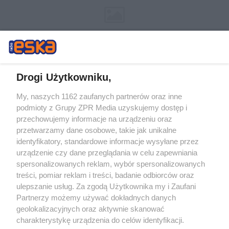
Drogi Użytkowniku,
My, naszych 1162 zaufanych partnerów oraz inne
Żaden utwór zamieszczony w serwisie nie może być powielany i
podmioty z Grupy ZPR Media uzyskujemy dostęp i
rozpowszechniany lub dalej rozpowszechniany w jakikolwiek sposób (w
przechowujemy informacje na urządzeniu oraz
tym także elektroniczny lub mechaniczny) na jakimkolwiek polu
eksploatacji w jakiejkolwiek formie, włącznie z umieszczaniem w
przetwarzamy dane osobowe, takie jak unikalne
Internecie bez pisemnej zgody właściciela praw. Jakiekolwiek użycie lub
identyfikatory, standardowe informacje wysyłane przez
wykorzystanie utworów w całości lub w części z naruszeniem prawa,
tzn. bez właściwej zgody, jest zabronione pod groźbą kary i może być
urządzenie czy dane przeglądania w celu zapewniania
ścigane prawnie.
spersonalizowanych reklam, wybór spersonalizowanych
treści, pomiar reklam i treści, badanie odbiorców oraz
ulepszanie usług. Za zgodą Użytkownika my i Zaufani
Partnerzy możemy używać dokładnych danych
geolokalizacyjnych oraz aktywnie skanować
charakterystykę urządzenia do celów identyfikacji.