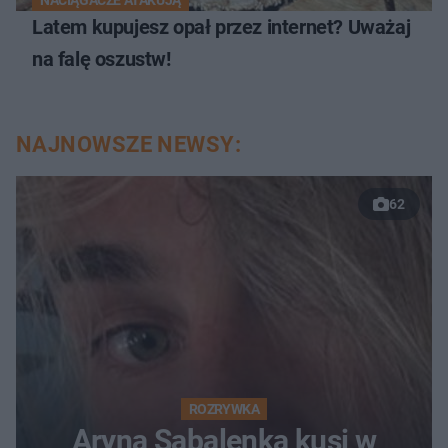
NACIĄGACZE ATAKUJĄ
Latem kupujesz opał przez internet? Uważaj
na falę oszustw!
NAJNOWSZE NEWSY:
62
ROZRYWKA
Aryna Sabalenka kusi w