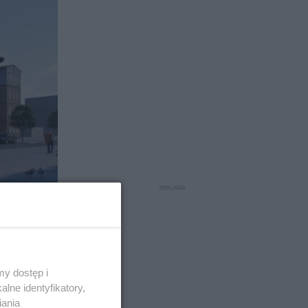
tej części
y dostęp i
ego dla
lne identyfikatory,
ają
iania