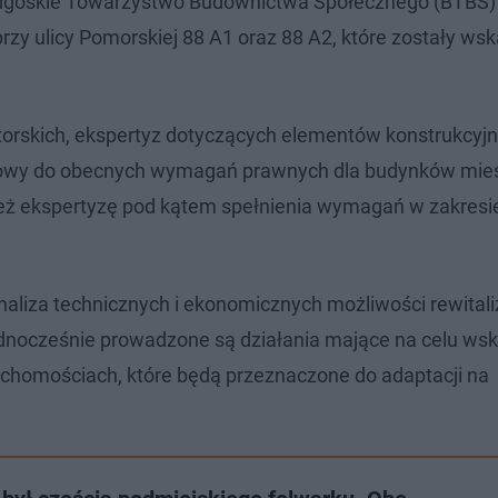
ydgoskie Towarzystwo Budownictwa Społecznego (BTBS) 
zy ulicy Pomorskiej 88 A1 oraz 88 A2, które zostały ws
rskich, ekspertyz dotyczących elementów konstrukcyjn
budowy do obecnych wymagań prawnych dla budynków mie
eż ekspertyzę pod kątem spełnienia wymagań w zakresi
liza technicznych i ekonomicznych możliwości rewitaliz
nocześnie prowadzone są działania mające na celu ws
uchomościach, które będą przeznaczone do adaptacji na