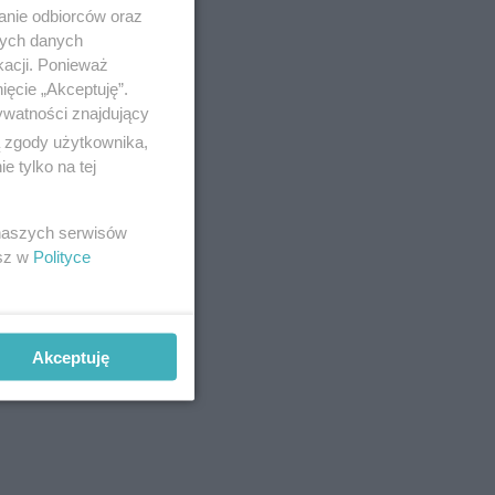
anie odbiorców oraz
nych danych
kacji. Ponieważ
ięcie „Akceptuję”.
ywatności znajdujący
ą zgody użytkownika,
 tylko na tej
 naszych serwisów
esz w
Polityce
Akceptuję