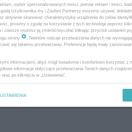
klam, wybór spersonalizowanych treści, pomiar reklam i treści, bad
witalizacji istniejących budynków.
 zgodą Użytkownika my i Zaufani Partnerzy możemy używać dokład
az aktywnie skanować charakterystykę urządzenia do celów identyfi
ść, prosimy o zgodę na korzystanie z tych technologii poprzez klikn
 na początku kariery. To ona jako pierwsza
a i zawsze możesz ją zmienić/wycofać klikając przycisk ustawień pr
ową Agnieszkę!
ogu strony
. Niektóre rodzaje przetwarzania danych nie wymagaj
iwić się takiemu przetwarzaniu. Preferencje będą miały zastosowanie
szymi informacjami, abyś mógł świadomie i komfortowo korzystać z
gółowe informacje dotyczące przetwarzania Twoich danych znajdzi
s
oraz po kliknięciu w „Ustawienia”.
USTAWIENIA