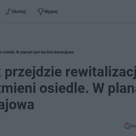
Słuchaj
Wygraj
 osiedle. W planach jest też linia tramwajowa
przejdzie rewitalizacj
mieni osiedle. W pla
wajowa
Do