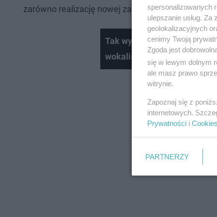
spersonalizowanych re
zarówno realizację nowej zabudowy, jak i proces re
ulepszanie usług. Za
geolokalizacyjnych or
cenimy Twoją prywatno
Tak wyglądała Ania Wyszkoni
Zgoda jest dobrowoln
wokalistka Łez nagrała kult
się w lewym dolnym r
ale masz prawo sprzec
witrynie.
Zapoznaj się z poniż
internetowych. Szcze
Prywatności
i
Cookie
PARTNERZY