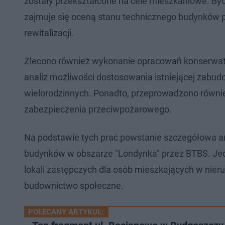
zostały przekształcone na cele mieszkaniowe. B
zajmuje się oceną stanu technicznego budynków pr
rewitalizacji.
Zlecono również wykonanie opracowań konserwato
analiz możliwości dostosowania istniejącej za
wielorodzinnych. Ponadto, przeprowadzono równi
zabezpieczenia przeciwpożarowego.
Na podstawie tych prac powstanie szczegółowa ana
budynków w obszarze "Londynka" przez BTBS. Jed
lokali zastępczych dla osób mieszkających w nier
budownictwo społeczne.
POLECANY ARTYKUŁ: