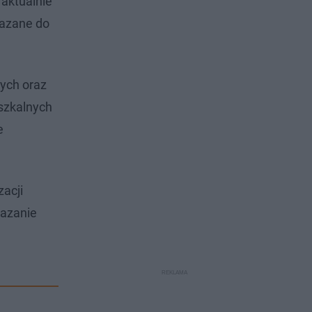
aktualnie
kazane do
ych oraz
szkalnych
e
acji
kazanie