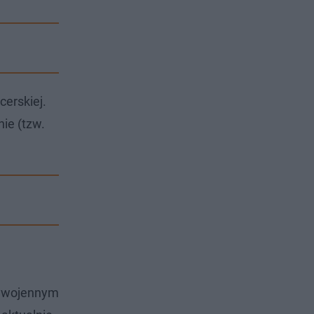
cerskiej.
ie (tzw.
zywojennym