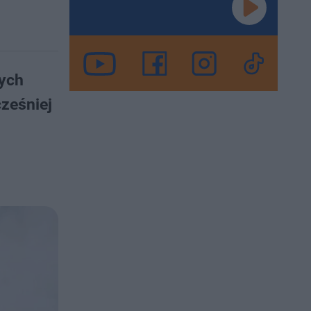
nych
ześniej