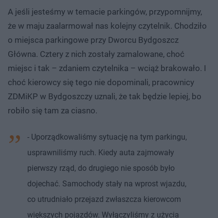
A jeśli jesteśmy w temacie parkingów, przypomnijmy,
że w maju zaalarmował nas kolejny czytelnik. Chodziło
o miejsca parkingowe przy Dworcu Bydgoszcz
Główna. Cztery z nich zostały zamalowane, choć
miejsc i tak – zdaniem czytelnika – wciąż brakowało. I
choć kierowcy się tego nie dopominali, pracownicy
ZDMiKP w Bydgoszczy uznali, że tak będzie lepiej, bo
robiło się tam za ciasno.
- Uporządkowaliśmy sytuację na tym parkingu,
usprawniliśmy ruch. Kiedy auta zajmowały
pierwszy rząd, do drugiego nie sposób było
dojechać. Samochody stały na wprost wjazdu,
co utrudniało przejazd zwłaszcza kierowcom
większych pojazdów. Wyłączyliśmy z użycia