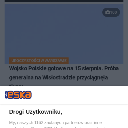
100
UROCZYSTOŚCI W WARSZAWIE
Wojsko Polskie gotowe na 15 sierpnia. Próba
generalna na Wisłostradzie przyciągnęła
tłumy
Drogi Użytkowniku,
My, naszych 1162 zaufanych partnerów oraz inne