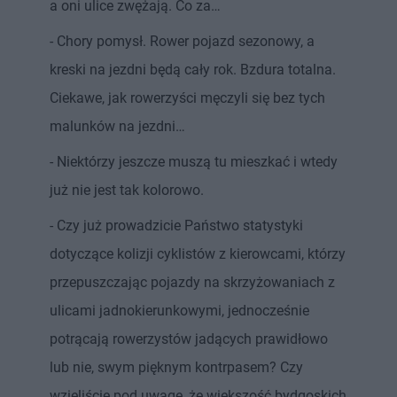
a oni ulice zwężają. Co za…
- Chory pomysł. Rower pojazd sezonowy, a
kreski na jezdni będą cały rok. Bzdura totalna.
Ciekawe, jak rowerzyści męczyli się bez tych
malunków na jezdni…
- Niektórzy jeszcze muszą tu mieszkać i wtedy
już nie jest tak kolorowo.
- Czy już prowadzicie Państwo statystyki
dotyczące kolizji cyklistów z kierowcami, którzy
przepuszczając pojazdy na skrzyżowaniach z
ulicami jadnokierunkowymi, jednocześnie
potrącają rowerzystów jadących prawidłowo
lub nie, swym pięknym kontrpasem? Czy
wzięliście pod uwagę, że większość bydgoskich