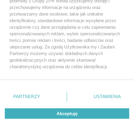
podmioty z Grupy ZPR Media uzyskujemy dostęp i
przechowujemy informacje na urządzeniu oraz
przetwarzamy dane osobowe, takie jak unikalne
identyfikatory, standardowe informacje wysyłane przez
SPORT
urządzenie czy dane przeglądania w celu zapewniania
Mecz Jagiellonii z Widzewem. Będzie 7
spersonalizowanych reklam, wybór spersonalizowanych
treści, pomiar reklam i treści, badanie odbiorców oraz
specjalnych linii autobusowych
ulepszanie usług. Za zgodą Użytkownika my i Zaufani
Partnerzy możemy używać dokładnych danych
geolokalizacyjnych oraz aktywnie skanować
charakterystykę urządzenia do celów identyfikacji.
Ponieważ cenimy Twoją prywatność, prosimy o zgodę na
korzystanie z tych technologii poprzez kliknięcie
„Akceptuję”. Zgoda jest dobrowolna i zawsze możesz ją
zmienić/wycofać klikając przycisk ustawień prywatności
PARTNERZY
USTAWIENIA
znajdujący się w lewym dolnym rogu strony
. Niektóre
rodzaje przetwarzania danych nie wymagają zgody
Akceptuję
użytkownika, ale masz prawo sprzeciwić się takiemu
przetwarzaniu. Preferencje będą miały zastosowanie tylko
KOŚCIÓŁ
na tej witrynie.
Z Kalisza na Jasną Górę. Pielgrzymi dziś