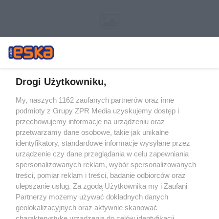
Drogi Użytkowniku,
My, naszych 1162 zaufanych partnerów oraz inne
Żaden utwór zamieszczony w serwisie nie może być powielany i
podmioty z Grupy ZPR Media uzyskujemy dostęp i
rozpowszechniany lub dalej rozpowszechniany w jakikolwiek sposób (w
tym także elektroniczny lub mechaniczny) na jakimkolwiek polu
przechowujemy informacje na urządzeniu oraz
eksploatacji w jakiejkolwiek formie, włącznie z umieszczaniem w
przetwarzamy dane osobowe, takie jak unikalne
Internecie bez pisemnej zgody właściciela praw. Jakiekolwiek użycie lub
identyfikatory, standardowe informacje wysyłane przez
wykorzystanie utworów w całości lub w części z naruszeniem prawa,
tzn. bez właściwej zgody, jest zabronione pod groźbą kary i może być
urządzenie czy dane przeglądania w celu zapewniania
ścigane prawnie.
spersonalizowanych reklam, wybór spersonalizowanych
treści, pomiar reklam i treści, badanie odbiorców oraz
ulepszanie usług. Za zgodą Użytkownika my i Zaufani
Partnerzy możemy używać dokładnych danych
geolokalizacyjnych oraz aktywnie skanować
charakterystykę urządzenia do celów identyfikacji.