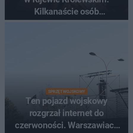
Kilkanaście osób
poszkodowanych, lądował
śmigłowiec LPR
SPRZĘT WOJSKOWY
Ten pojazd wojskowy
rozgrzał internet do
czerwoności. Warszawiacy