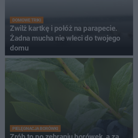
DOMOWE TRIKI
Zwilż kartkę i połóż na parapecie.
Żadna mucha nie wleci do twojego
domu
PIELĘGNACJA BORÓWKI
Zrób to po zebraniu borówek, a za