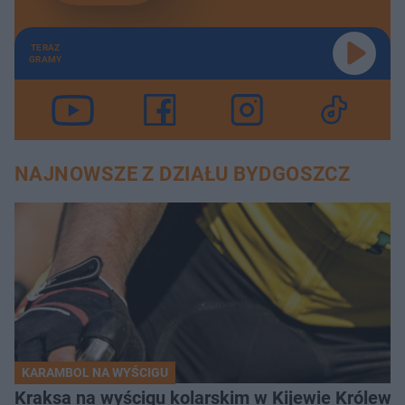
TERAZ
GRAMY
NAJNOWSZE Z DZIAŁU BYDGOSZCZ
KARAMBOL NA WYŚCIGU
Kraksa na wyścigu kolarskim w Kijewie Królews