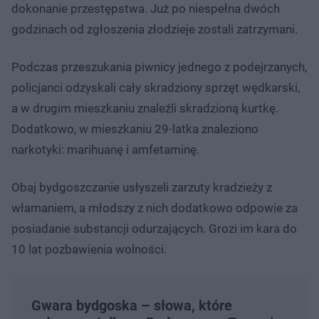
dokonanie przestępstwa. Już po niespełna dwóch
godzinach od zgłoszenia złodzieje zostali zatrzymani.
Podczas przeszukania piwnicy jednego z podejrzanych,
policjanci odzyskali cały skradziony sprzęt wędkarski,
a w drugim mieszkaniu znaleźli skradzioną kurtkę.
Dodatkowo, w mieszkaniu 29-latka znaleziono
narkotyki: marihuanę i amfetaminę.
Obaj bydgoszczanie usłyszeli zarzuty kradzieży z
włamaniem, a młodszy z nich dodatkowo odpowie za
posiadanie substancji odurzających. Grozi im kara do
10 lat pozbawienia wolności.
Gwara bydgoska – słowa, które