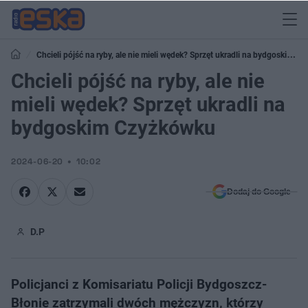
Chcieli pójść na ryby, ale nie mieli wędek? Sprzęt ukradli na bydgoskim
Czyżkówku
Chcieli pójść na ryby, ale nie
mieli wędek? Sprzęt ukradli na
bydgoskim Czyżkówku
2024-06-20
10:02
Dodaj do Google
D.P
Policjanci z Komisariatu Policji Bydgoszcz-
Błonie zatrzymali dwóch mężczyzn, którzy