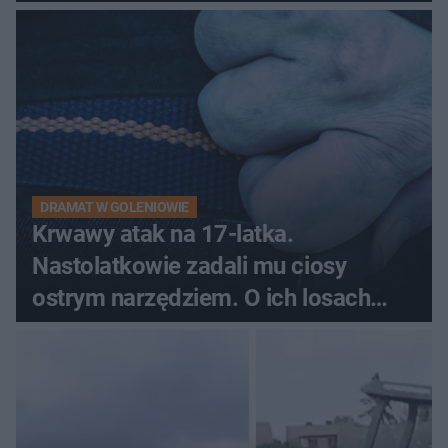
pytali, czy to Mad Max!
DRAMAT W GOLENIOWIE
Krwawy atak na 17-latka.
Nastolatkowie zadali mu ciosy
ostrym narzędziem. O ich losach
zdecyduje sąd rodzinny