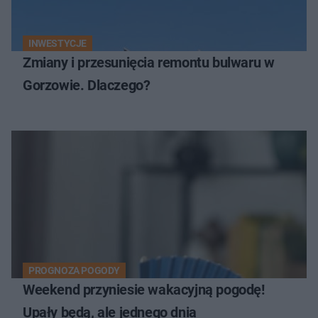
INWESTYCJE
Zmiany i przesunięcia remontu bulwaru w
Gorzowie. Dlaczego?
PROGNOZA POGODY
Weekend przyniesie wakacyjną pogodę!
Upały będą, ale jednego dnia