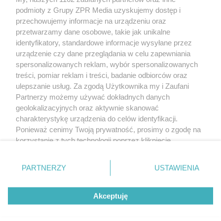
Żaden utwór zamieszczony w serwisie nie może być powielany i
podmioty z Grupy ZPR Media uzyskujemy dostęp i
rozpowszechniany lub dalej rozpowszechniany w jakikolwiek sposób (w
tym także elektroniczny lub mechaniczny) na jakimkolwiek polu
przechowujemy informacje na urządzeniu oraz
eksploatacji w jakiejkolwiek formie, włącznie z umieszczaniem w Internecie
przetwarzamy dane osobowe, takie jak unikalne
bez pisemnej zgody właściciela praw. Jakiekolwiek użycie lub
wykorzystanie utworów w całości lub w części z naruszeniem prawa, tzn.
identyfikatory, standardowe informacje wysyłane przez
bez właściwej zgody, jest zabronione pod groźbą kary i może być ścigane
urządzenie czy dane przeglądania w celu zapewniania
prawnie.
spersonalizowanych reklam, wybór spersonalizowanych
treści, pomiar reklam i treści, badanie odbiorców oraz
ulepszanie usług. Za zgodą Użytkownika my i Zaufani
Partnerzy możemy używać dokładnych danych
geolokalizacyjnych oraz aktywnie skanować
charakterystykę urządzenia do celów identyfikacji.
O nas
Ponieważ cenimy Twoją prywatność, prosimy o zgodę na
korzystanie z tych technologii poprzez kliknięcie
Informacje prawne
„Akceptuję”. Zgoda jest dobrowolna i zawsze możesz ją
zmienić/wycofać klikając przycisk ustawień prywatności
Nasze serwisy
PARTNERZY
USTAWIENIA
znajdujący się w lewym dolnym rogu strony
. Niektóre
rodzaje przetwarzania danych nie wymagają zgody
© 2026 Grupa ZPR Media
Akceptuję
użytkownika, ale masz prawo sprzeciwić się takiemu
przetwarzaniu. Preferencje będą miały zastosowanie tylko
na tej witrynie.