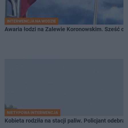
INTERWENCJA NA WODZIE
Awaria łodzi na Zalewie Koronowskim. Sześć os
NIETYPOWA INTERWENCJA
Kobieta rodziła na stacji paliw. Policjant odebra