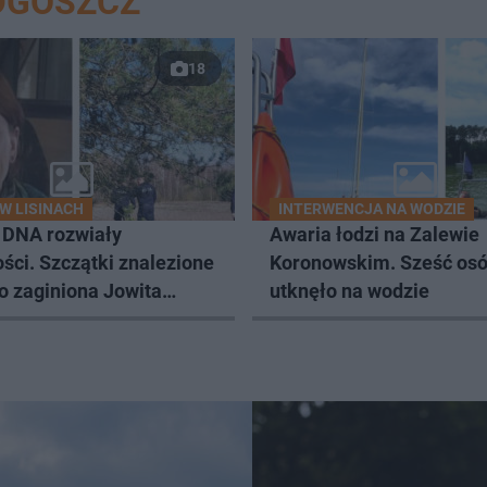
DGOSZCZ
18
W LISINACH
INTERWENCJA NA WODZIE
 DNA rozwiały
Awaria łodzi na Zalewie
ści. Szczątki znalezione
Koronowskim. Sześć os
to zaginiona Jowita
utknęło na wodzie
a