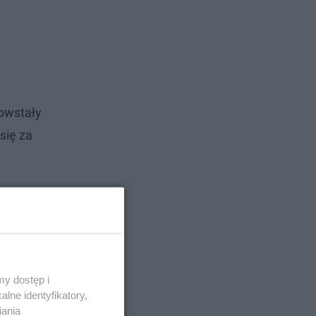
owstały
się za
y dostęp i
lne identyfikatory,
iania