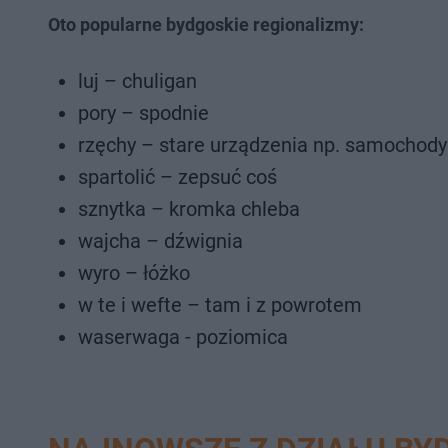
Oto popularne bydgoskie regionalizmy:
luj – chuligan
pory – spodnie
rzęchy – stare urządzenia np. samochody
spartolić – zepsuć coś
sznytka – kromka chleba
wajcha – dźwignia
wyro – łóżko
w te i wefte – tam i z powrotem
waserwaga - poziomica