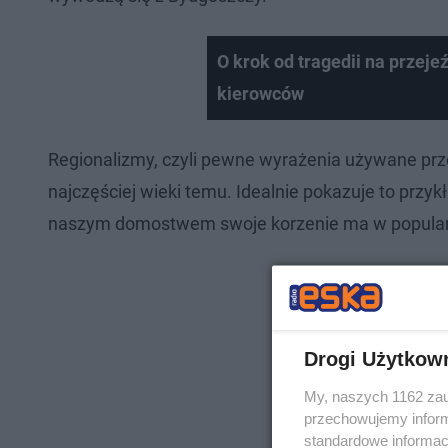
O krok od tragedii na przeje
kierowców
Regionalizmy, czyli pewne wyrażenia używane pr
najczęściej wieki temu. Idealnie pokazuje to przykł
naszym domostwem swoje korzenie ma w popularny
Drogi Użytkow
My, naszych 1162 zau
przechowujemy informa
standardowe informac