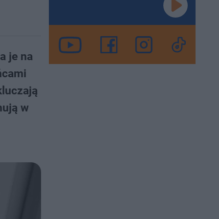
a je na
ańcami
kluczają
nują w