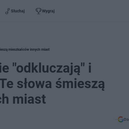
Słuchaj
Wygraj
śmieszą mieszkańców innych miast
e "odkluczają" i
. Te słowa śmieszą
h miast
Do