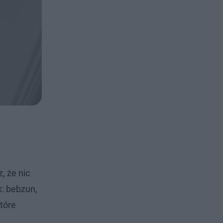
, że nic
k: bebzun,
tóre