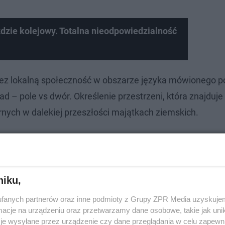
ździe kolejowy. Totalna nieodpowiedzialność
zez lokalną społeczność w obszarze języka mówionego p
ad – pole vs dwór. Określenie przestrzeni, która znajduje 
ch w dalekiej przeszłości majątkach ziemskich.
niku,
fanych partnerów oraz inne podmioty z Grupy ZPR Media uzyskujem
cje na urządzeniu oraz przetwarzamy dane osobowe, takie jak unika
je wysyłane przez urządzenie czy dane przeglądania w celu zapewn