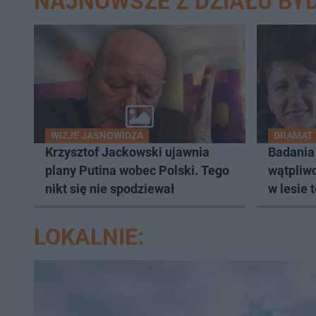
NAJNOWSZE Z DZIAŁU BY
WIZJE JASNOWIDZA
DRAMAT 
Krzysztof Jackowski ujawnia
Badania
plany Putina wobec Polski. Tego
wątpliwo
nikt się nie spodziewał
w lesie 
Zielińsk
LOKALNIE: