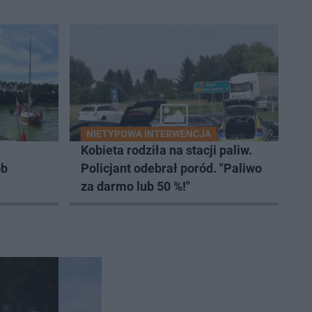
NIETYPOWA INTERWENCJA
Kobieta rodziła na stacji paliw.
ób
Policjant odebrał poród. "Paliwo
za darmo lub 50 %!"