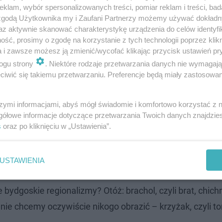
klam, wybór spersonalizowanych treści, pomiar reklam i treści, bad
 zgodą Użytkownika my i Zaufani Partnerzy możemy używać dokład
az aktywnie skanować charakterystykę urządzenia do celów identyfi
ść, prosimy o zgodę na korzystanie z tych technologii poprzez klikn
a i zawsze możesz ją zmienić/wycofać klikając przycisk ustawień pr
ogu strony
. Niektóre rodzaje przetwarzania danych nie wymagaj
wór, a w Rzeszowie – na pole. To nie koniec! Idealnym
iwić się takiemu przetwarzaniu. Preferencje będą miały zastosowanie
dyż wywodzą się z naszych terenów i… nie są używane ni
szymi informacjami, abyś mógł świadomie i komfortowo korzystać z
gółowe informacje dotyczące przetwarzania Twoich danych znajdzi
s
oraz po kliknięciu w „Ustawienia”.
zie – „czy zamknęłaś drzwi na klucz?”, bydgoszczanin 
owach – „zakluczyłaś drzwi?”. Rozwiązanie – idealne. Co
USTAWIENIA
bydgoskie regionalizmy? Otóż: brachol, czyli brat, chichr
– nie chcemy oczywiście nikogo obrazić – krzyżak, czyli to