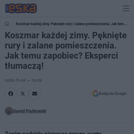
Koszmar każdej zimy. Pęknięte rury i zalane pomieszczenia. Jak temu
zapobiec? Eksperci tłumaczą!
Koszmar każdej zimy. Pęknięte
rury i zalane pomieszczenia.
Jak temu zapobiec? Eksperci
tłumaczą!
2025-11-04
13:38
Dodaj do Google
Dawid Piątkowski
Zanim nadejdą pierwsze mrozy, warto