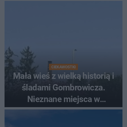
szczyt Gór Świętokrzyskich
CIEKAWOSTKI
Mała wieś z wielką historią i
śladami Gombrowicza.
Nieznane miejsca w
Świętokrzyskiem