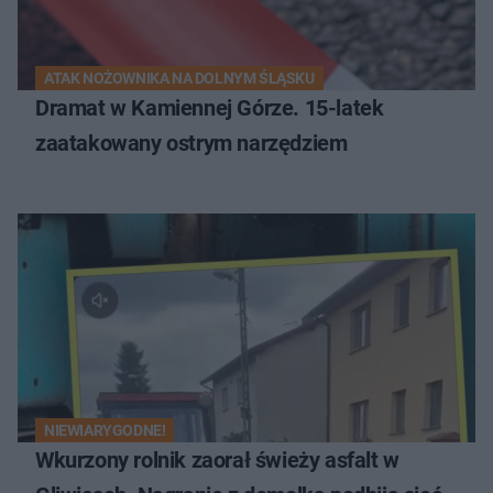
ATAK NOŻOWNIKA NA DOLNYM ŚLĄSKU
Dramat w Kamiennej Górze. 15-latek
zaatakowany ostrym narzędziem
NIEWIARYGODNE!
Wkurzony rolnik zaorał świeży asfalt w