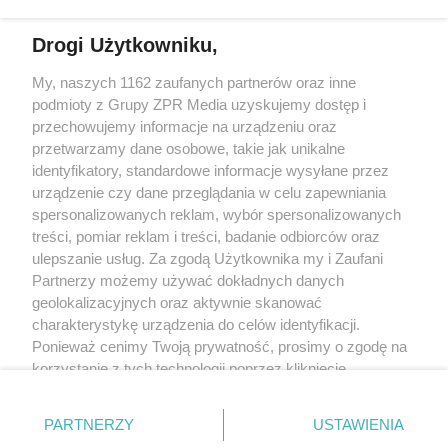
Drogi Użytkowniku,
My, naszych 1162 zaufanych partnerów oraz inne
Żaden utwór zamieszczony w serwisie nie może być powielany i
podmioty z Grupy ZPR Media uzyskujemy dostęp i
rozpowszechniany lub dalej rozpowszechniany w jakikolwiek sposób (w
tym także elektroniczny lub mechaniczny) na jakimkolwiek polu
przechowujemy informacje na urządzeniu oraz
eksploatacji w jakiejkolwiek formie, włącznie z umieszczaniem w Internecie
przetwarzamy dane osobowe, takie jak unikalne
bez pisemnej zgody właściciela praw. Jakiekolwiek użycie lub
wykorzystanie utworów w całości lub w części z naruszeniem prawa, tzn.
identyfikatory, standardowe informacje wysyłane przez
bez właściwej zgody, jest zabronione pod groźbą kary i może być ścigane
urządzenie czy dane przeglądania w celu zapewniania
prawnie.
spersonalizowanych reklam, wybór spersonalizowanych
treści, pomiar reklam i treści, badanie odbiorców oraz
ulepszanie usług. Za zgodą Użytkownika my i Zaufani
Partnerzy możemy używać dokładnych danych
geolokalizacyjnych oraz aktywnie skanować
charakterystykę urządzenia do celów identyfikacji.
O nas
Ponieważ cenimy Twoją prywatność, prosimy o zgodę na
korzystanie z tych technologii poprzez kliknięcie
Informacje prawne
„Akceptuję”. Zgoda jest dobrowolna i zawsze możesz ją
zmienić/wycofać klikając przycisk ustawień prywatności
Nasze serwisy
PARTNERZY
USTAWIENIA
znajdujący się w lewym dolnym rogu strony
. Niektóre