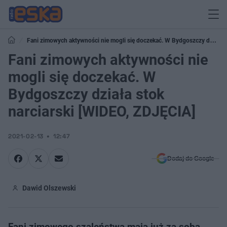
Fani zimowych aktywności nie mogli się doczekać. W Bydgoszczy działa
stok narciarski [WIDEO, ZDJĘCIA]
Fani zimowych aktywności nie
mogli się doczekać. W
Bydgoszczy działa stok
narciarski [WIDEO, ZDJĘCIA]
2021-02-13
12:47
Dodaj do Google
Dawid Olszewski
Fani zimowego szaleństwa mają już za sobą