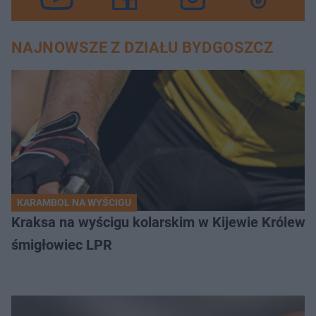
NAJNOWSZE Z DZIAŁU BYDGOSZCZ
KARAMBOL NA WYŚCIGU
Kraksa na wyścigu kolarskim w Kijewie Królews
śmigłowiec LPR