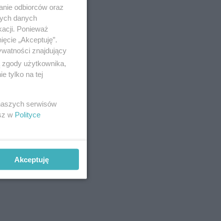
anie odbiorców oraz
nych danych
kacji. Ponieważ
ięcie „Akceptuję”.
ywatności znajdujący
ą zgody użytkownika,
 tylko na tej
 naszych serwisów
esz w
Polityce
Akceptuję