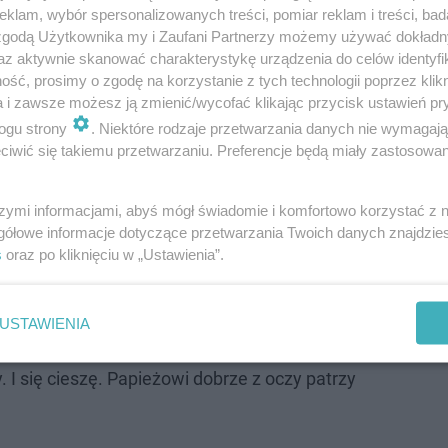
klam, wybór spersonalizowanych treści, pomiar reklam i treści, bad
 zgodą Użytkownika my i Zaufani Partnerzy możemy używać dokład
az aktywnie skanować charakterystykę urządzenia do celów identyfi
ść, prosimy o zgodę na korzystanie z tych technologii poprzez klikn
przewidywania papieskie.
a i zawsze możesz ją zmienić/wycofać klikając przycisk ustawień pr
ogu strony
. Niektóre rodzaje przetwarzania danych nie wymagaj
iwić się takiemu przetwarzaniu. Preferencje będą miały zastosowanie
m w wyborze papieża - podkreśla Krzysztof
em, że będzie to papież, który zajmował się
szymi informacjami, abyś mógł świadomie i komfortowo korzystać z
mi się Ameryka Północna, a Peru leży na
gółowe informacje dotyczące przetwarzania Twoich danych znajdzi
łudniowej - dodaje. - Mimo że jest
s
oraz po kliknięciu w „Ustawienia”.
t spędził właśnie na misji w Peru, więc
ułem to dobrze. Różnie bywa z tą
USTAWIENIA
 jak się coś dobrze poczuje, to się człowiek
 I się cieszę. Papieżowi dobrze z oczy patrzy