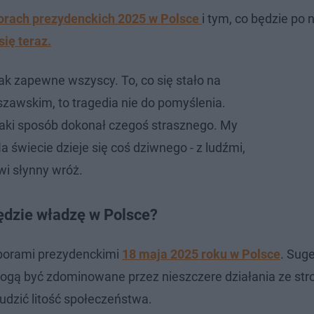
orach prezydenckich 2025 w Polsce
i tym, co będzie po n
się teraz.
ak zapewne wszyscy. To, co się stało na
zawskim, to tragedia nie do pomyślenia.
aki sposób dokonał czegoś strasznego. My
 świecie dzieje się coś dziwnego - z ludźmi,
wi słynny wróż.
ędzie władzę w Polsce?
yborami prezydenckimi
18 maja 2025 roku w Polsce
. Sug
gą być zdominowane przez nieszczere działania ze str
udzić litość społeczeństwa.