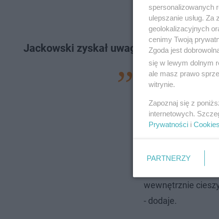
spersonalizowanych re
ulepszanie usług. Za
geolokalizacyjnych or
cenimy Twoją prywatno
Jackowski zyskał uwagę po trafieniu w 
Zgoda jest dobrowoln
się w lewym dolnym r
ale masz prawo sprzec
- Dużo racji miałe
witrynie.
Jackowski. - Mówił
Zapoznaj się z poniż
misjami, kojarzyła 
internetowych. Szcze
północy Ameryki Po
Prywatności
i
Cookie
Amerykaninem, 20 la
cieszę się, że pocz
PARTNERZY
niezawodnością, ale
wewnętrznie cieszy.
- dodaje.