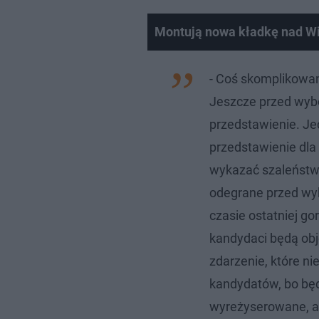
Montują nowa kładkę nad Wi
- Coś skomplikowane
Jeszcze przed wybo
przedstawienie. Jed
przedstawienie dla 
wykazać szaleństwo
odegrane przed wy
czasie ostatniej go
kandydaci będą obj
zdarzenie, które n
kandydatów, bo będ
wyreżyserowane, a