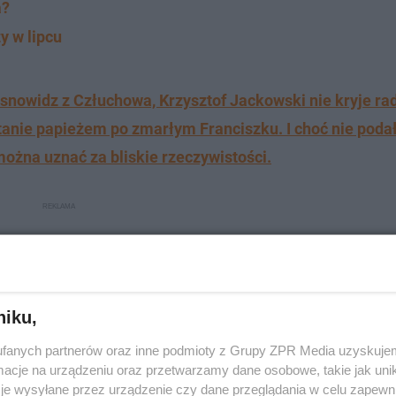
a?
y w lipcu
snowidz z Człuchowa, Krzysztof Jackowski nie kryje rad
stanie papieżem po zmarłym Franciszku. I choć nie poda
ożna uznać za bliskie rzeczywistości.
niku,
fanych partnerów oraz inne podmioty z Grupy ZPR Media uzyskujem
cje na urządzeniu oraz przetwarzamy dane osobowe, takie jak unika
je wysyłane przez urządzenie czy dane przeglądania w celu zapewn