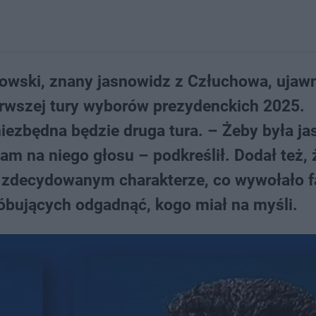
owski, znany jasnowidz z Człuchowa, ujawn
rwszej tury wyborów prezydenckich 2025.
iezbędna będzie druga tura. – Żeby była ja
am na niego głosu – podkreślił. Dodał też, 
 zdecydowanym charakterze, co wywołało f
róbujących odgadnąć, kogo miał na myśli.