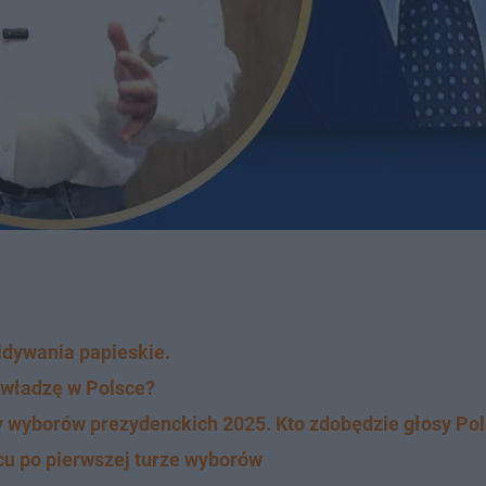
idywania papieskie.
 władzę w Polsce?
ry wyborów prezydenckich 2025. Kto zdobędzie głosy Po
cu po pierwszej turze wyborów