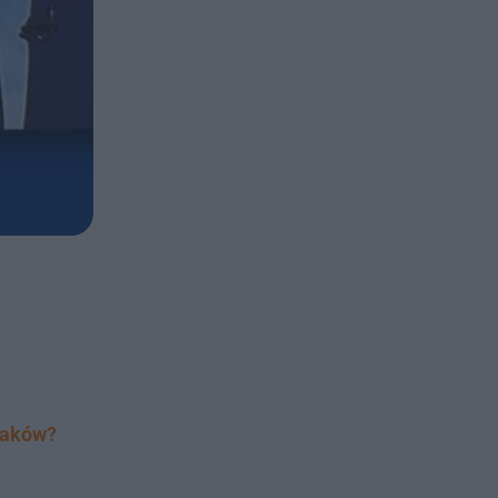
laków?