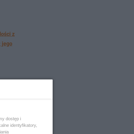
ości z
ł jego
y dostęp i
lne identyfikatory,
iania