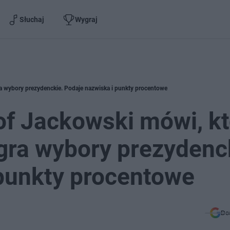
Słuchaj
Wygraj
a wybory prezydenckie. Podaje nazwiska i punkty procentowe
f Jackowski mówi, kto
gra wybory prezydenc
 punkty procentowe
Do