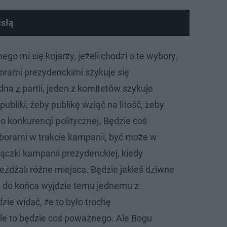
słą
go mi się kojarzy, jeżeli chodzi o te wybory.
rami prezydenckimi szykuje się
na z partii, jeden z komitetów szykuje
publiki, żeby publikę wziąć na litość, żeby
 konkurencji politycznej. Będzie coś
borami w trakcie kampanii, być może w
rączki kampanii prezydenckiej, kiedy
eżdżali różne miejsca. Będzie jakieś dziwne
ie do końca wyjdzie temu jednemu z
zie widać, że to było trochę
le to będzie coś poważnego. Ale Bogu