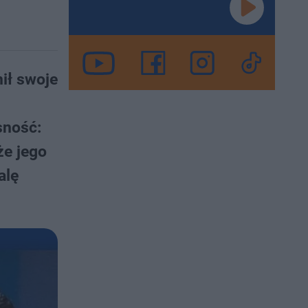
ił swoje
sność:
że jego
alę