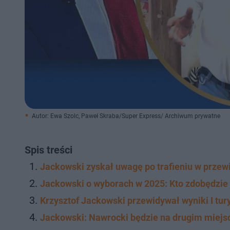
Autor: Ewa Szolc, Paweł Skraba/Super Express/ Archiwum prywatne
Spis treści
Jackowski zyskał uwagę po trafieniu w przew
Jackowski o wyborach w 2025: Kto zdobędzie
Krzysztof Jackowski przewidywał wyniki I tu
Jackowski: Nawrocki będzie na drugim miejs