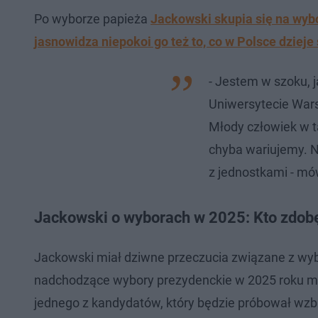
Po wyborze papieża
Jackowski skupia się na wyb
jasnowidza niepokoi go też to, co w Polsce dzieje 
- Jestem w szoku, j
Uniwersytecie Wars
Młody człowiek w t
chyba wariujemy. Na
z jednostkami - mó
Jackowski o wyborach w 2025: Kto zdob
Jackowski miał dziwne przeczucia związane z w
nadchodzące wybory prezydenckie w 2025 roku mo
jednego z kandydatów, który będzie próbował wzb