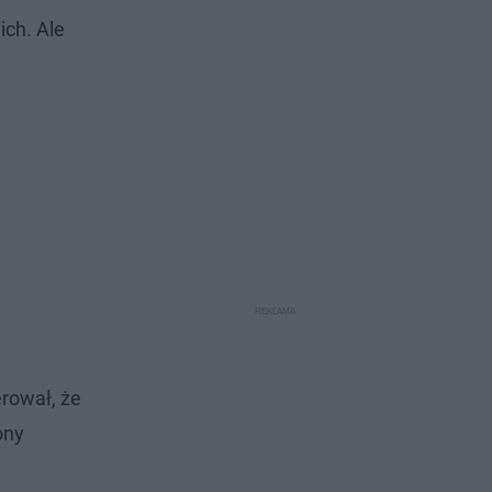
ich. Ale
erował, że
ony