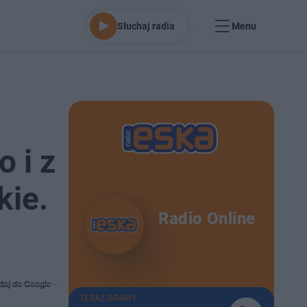
Słuchaj radia
Menu
 i z
kie.
Radio Online
daj do Google
TERAZ GRAMY