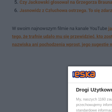
Czy Jackowski głosował na Grzegorza Braun
Jasnowidz z Człuchowa ostrzega. To się zdarz
W swoim najnowszym filmie na kanale YouTube
ja
tego, że trafnie udało mu się przewidzieć, kto zo
nazwiska ani pochodzenia wprost, jego sugestie m
Drogi Użytkow
My, naszych 1160 zau
przechowujemy informa
standardowe informac