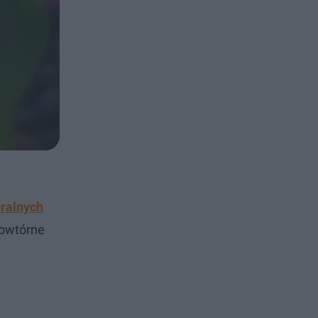
uralnych
powtórne