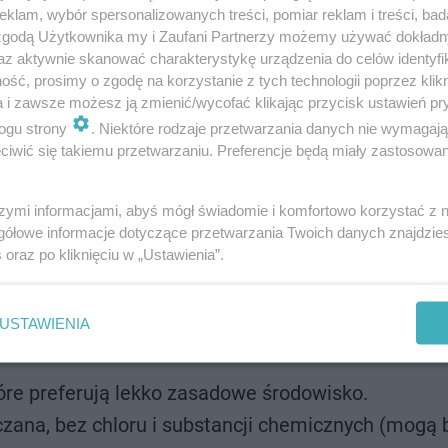
klam, wybór spersonalizowanych treści, pomiar reklam i treści, bad
 zgodą Użytkownika my i Zaufani Partnerzy możemy używać dokład
az aktywnie skanować charakterystykę urządzenia do celów identyfi
ść, prosimy o zgodę na korzystanie z tych technologii poprzez klikn
a i zawsze możesz ją zmienić/wycofać klikając przycisk ustawień pr
ogu strony
. Niektóre rodzaje przetwarzania danych nie wymagaj
iwić się takiemu przetwarzaniu. Preferencje będą miały zastosowanie
szymi informacjami, abyś mógł świadomie i komfortowo korzystać z
gółowe informacje dotyczące przetwarzania Twoich danych znajdzi
s
oraz po kliknięciu w „Ustawienia”.
, m.in. paprotek, wodą z akwarium
USTAWIENIA
 mikroorganizmy, które korzystnie oddziałują na 
tóre preferują lekko zasadowe środowisko.
ana, bez chloru i substancji chemicznych (mogą 