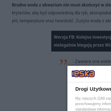
Brudna woda z akwarium nie musi skończyć w zle
kryteriów, aby być odpowiednią dla ryb, skorupiaków
pH, temperatura oraz twardość. Zużyta woda z ak
Wersja FB: Kolejna inwestyc
nielegalnie biegają przez Wi
- Zawiera ona wiel
żyjące w wodzie po
które są korzystne 
Rydzewska.
Drogi Użytkow
My, naszych 1160 zau
przechowujemy informa
standardowe informac