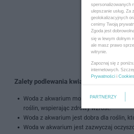
spersonalizowanych re
ulepszanie usług. Za
geolokalizacyjnych or
cenimy Twoją prywatno
Zgoda jest dobrowoln
się w lewym dolnym r
ale masz prawo sprzec
witrynie.
Zapoznaj się z poniż
internetowych. Szcze
Prywatności
i
Cookie
Zalety podlewania kwiatów doniczkowych
PARTNERZY
Woda z akwarium może zawierać naturalne
roślin, wspierając zdrowy wzrost.
Woda z akwarium jest dobra dla roślin, k
Woda w akwarium jest zazwyczaj oczyszcz