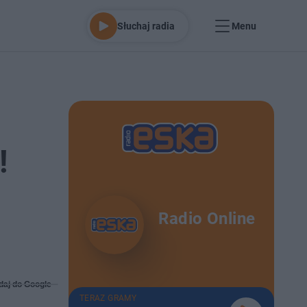
Słuchaj radia
Menu
!
Radio Online
daj do Google
TERAZ GRAMY