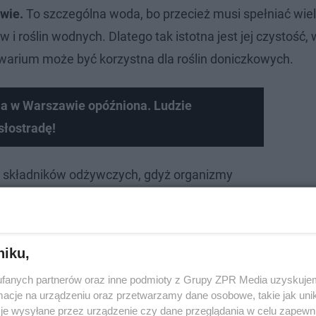
wie.
To szczególna woda, bo przecież musi spełniać wie
 i roślin wodnych. Dlatego tak istotna jest jej czystość,
warium może być korzystna dla roślin doniczkowych.
ja w Warszawie opóźniona. Ludzie
słostradę!
e składników odżywczych, gdyż organizmy
zostawiają w niej substancje organiczne,
dla wzrostu roślin - mówi Katarzyna
niku,
fanych partnerów oraz inne podmioty z Grupy ZPR Media uzyskujem
cje na urządzeniu oraz przetwarzamy dane osobowe, takie jak unika
je wysyłane przez urządzenie czy dane przeglądania w celu zapewn