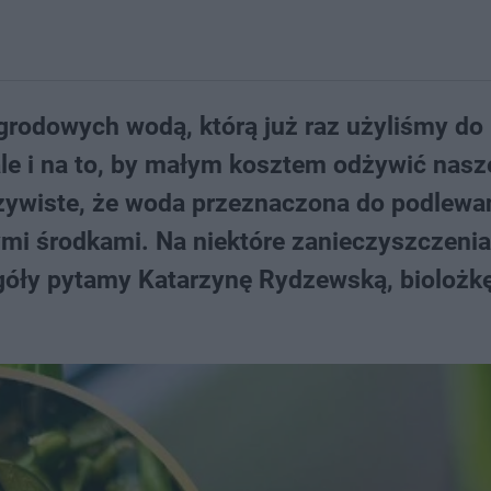
rodowych wodą, którą już raz użyliśmy do
ale i na to, by małym kosztem odżywić nasz
czywiste, że woda przeznaczona do podlewan
i środkami. Na niektóre zanieczyszczenia
góły pytamy Katarzynę Rydzewską, biolożkę