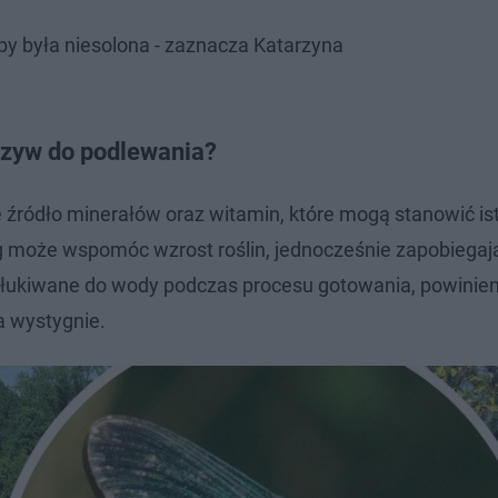
 by była niesolona - zaznacza Katarzyna
rzyw do podlewania?
źródło minerałów oraz witamin, które mogą stanowić is
eg może wspomóc wzrost roślin, jednocześnie zapobiegaj
łukiwane do wody podczas procesu gotowania, powinien
a wystygnie.