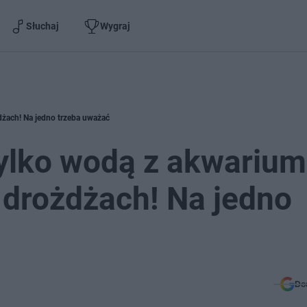
Słuchaj
Wygraj
dżach! Na jedno trzeba uważać
ylko wodą z akwarium
 drożdżach! Na jedno
Do