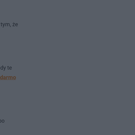
 tym, że
dy te
a darmo
po