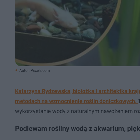
Autor: Pexels.com
Katarzyna Rydzewska, biolożka i architektka kra
metodach na wzmocnienie roślin doniczkowych.
wykorzystanie wody z naturalnym nawożeniem roś
Podlewam rośliny wodą z akwarium, pięk