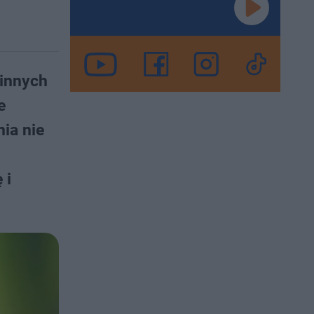
 innych
e
ia nie
 i