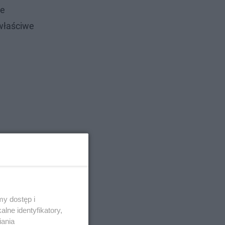
le
 właściwe
y dostęp i
lne identyfikatory,
iania