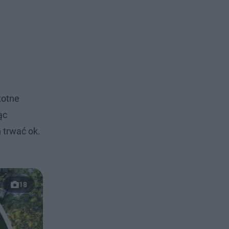
totne
ąc
 trwać ok.
18