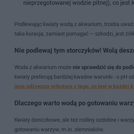
nieprzegotowanej wodzie pitnej), co jest k
Podlewając kwiaty wodą z akwarium, trzeba uważ
taka kuracja, zamiast pomagać — szkodzi, jest żółkni
Nie podlewaj tym storczyków! Wolą des
Woda z akwarium może
nie sprawdzić się do pod
kwiaty preferują bardziej kwaśne warunki - o pH od
inną odżywczą miksturę z tego, co jest w każdej k
Dlaczego warto wodą po gotowaniu warz
Kwiaty doniczkowe, ale też rośliny ozdobne i w
gotowaniu warzyw, m.in. ziemniaków.