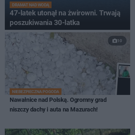
DRAMAT NAD WODĄ
47-latek utonął na żwirowni. Trwają
poszukiwania 30-latka
10
NIEBEZPIECZNA POGODA
Nawałnice nad Polską. Ogromny grad
niszczy dachy i auta na Mazurach!