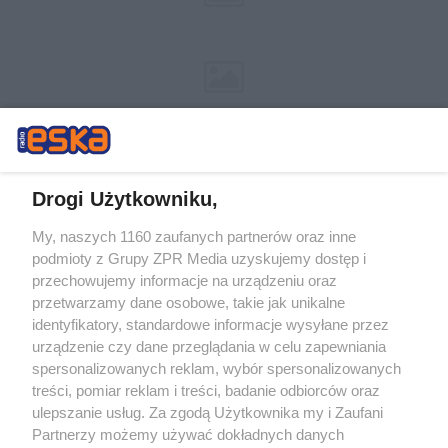
Drogi Użytkowniku,
My, naszych 1160 zaufanych partnerów oraz inne
Żaden utwór zamieszczony w serwisie nie może być powielany i
podmioty z Grupy ZPR Media uzyskujemy dostęp i
rozpowszechniany lub dalej rozpowszechniany w jakikolwiek sposób (w
tym także elektroniczny lub mechaniczny) na jakimkolwiek polu
przechowujemy informacje na urządzeniu oraz
eksploatacji w jakiejkolwiek formie, włącznie z umieszczaniem w
przetwarzamy dane osobowe, takie jak unikalne
Internecie bez pisemnej zgody właściciela praw. Jakiekolwiek użycie lub
identyfikatory, standardowe informacje wysyłane przez
wykorzystanie utworów w całości lub w części z naruszeniem prawa,
tzn. bez właściwej zgody, jest zabronione pod groźbą kary i może być
urządzenie czy dane przeglądania w celu zapewniania
ścigane prawnie.
spersonalizowanych reklam, wybór spersonalizowanych
treści, pomiar reklam i treści, badanie odbiorców oraz
ulepszanie usług. Za zgodą Użytkownika my i Zaufani
Partnerzy możemy używać dokładnych danych