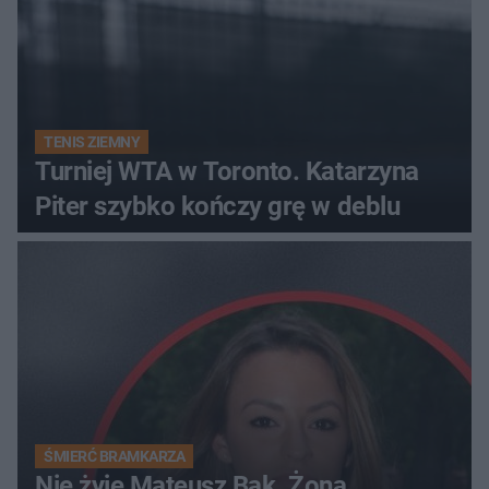
TENIS ZIEMNY
Turniej WTA w Toronto. Katarzyna
Piter szybko kończy grę w deblu
ŚMIERĆ BRAMKARZA
Nie żyje Mateusz Bąk. Żona