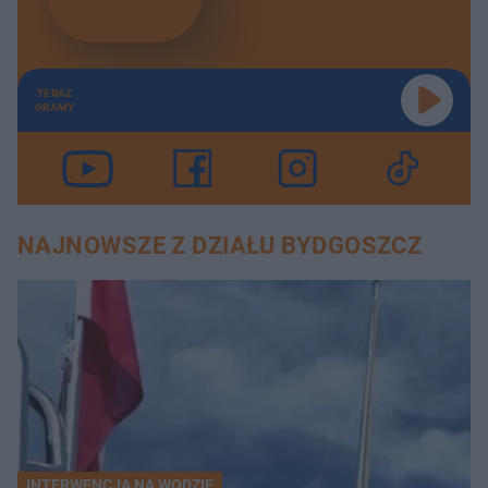
TERAZ
GRAMY
NAJNOWSZE Z DZIAŁU BYDGOSZCZ
INTERWENCJA NA WODZIE