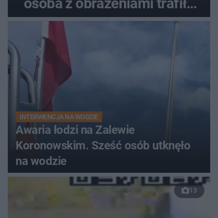
osoba z obrażeniami trafiła
do szpitala
INTERWENCJA NA WODZIE
Awaria łodzi na Zalewie
Koronowskim. Sześć osób utknęło
na wodzie
13