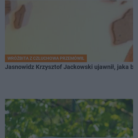
WRÓŻBITA Z CZŁUCHOWA PRZEMÓWIŁ
Jasnowidz Krzysztof Jackowski ujawnił, jaka bę