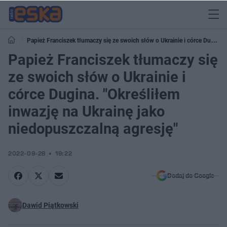
Papież Franciszek tłumaczy się ze swoich słów o Ukrainie i córce Dugina.
"Określiłem inwazję na Ukrainę jako niedopuszczalną agresję"
Papież Franciszek tłumaczy się
ze swoich słów o Ukrainie i
córce Dugina. "Określiłem
inwazję na Ukrainę jako
niedopuszczalną agresję"
2022-09-28
19:22
Dodaj do Google
Dawid Piątkowski