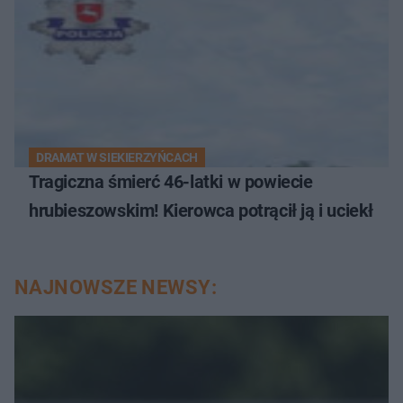
DRAMAT W SIEKIERZYŃCACH
Tragiczna śmierć 46-latki w powiecie
hrubieszowskim! Kierowca potrącił ją i uciekł
NAJNOWSZE NEWSY: