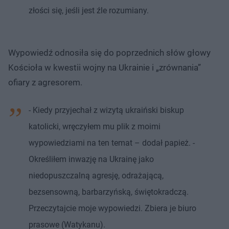
złości się, jeśli jest źle rozumiany.
Wypowiedź odnosiła się do poprzednich słów głowy
Kościoła w kwestii wojny na Ukrainie i „zrównania”
ofiary z agresorem.
- Kiedy przyjechał z wizytą ukraiński biskup
katolicki, wręczyłem mu plik z moimi
wypowiedziami na ten temat – dodał papież. -
Określiłem inwazję na Ukrainę jako
niedopuszczalną agresję, odrażającą,
bezsensowną, barbarzyńską, świętokradczą.
Przeczytajcie moje wypowiedzi. Zbiera je biuro
prasowe (Watykanu).