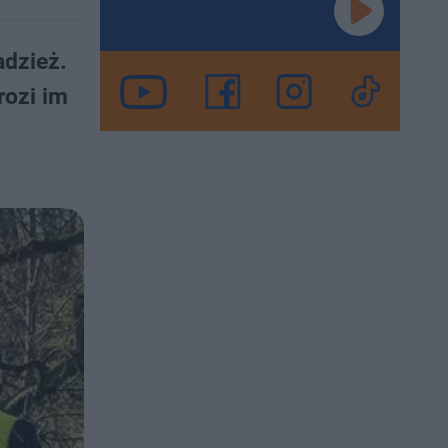
adzież.
rozi im