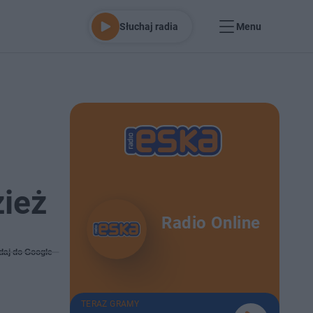
Słuchaj radia
Menu
zież
Radio Online
daj do Google
TERAZ GRAMY