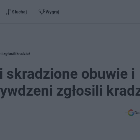
Słuchaj
Wygraj
 zgłosili kradzież
i skradzione obuwie i
ywdzeni zgłosili krad
Do