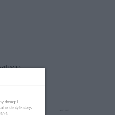
wych sztuk
zedmioty
e.
y dostęp i
lne identyfikatory,
iania