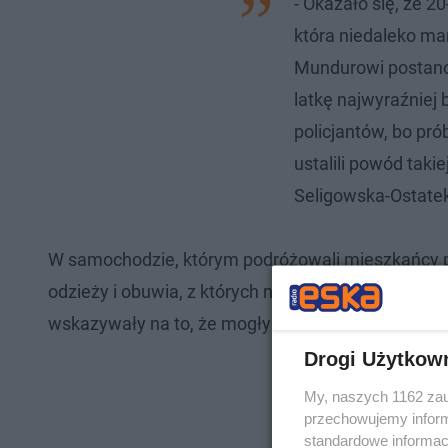
- Okazało się, że 2
która niedaleko ma
Mundurowi postanow
latkę najwyraźniej 
policjantów, bo pr
ustalili powód taki
Seligowska-Ostate
W samochodzie, którym podróżowali mieszkańcy pow
odzieży i obuwia, z których niektóre miały zamon
wskazywały na to, że mogły być pochodzenia przes
Drogi Użytkow
My, naszych 1162 zau
przechowujemy informa
standardowe informac