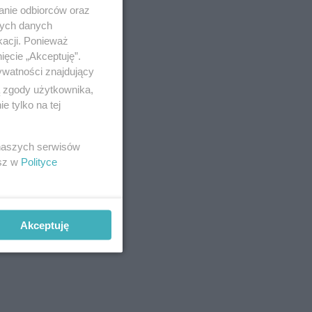
anie odbiorców oraz
nych danych
kacji. Ponieważ
ięcie „Akceptuję”.
ywatności znajdujący
ą zgody użytkownika,
 tylko na tej
 naszych serwisów
esz w
Polityce
 W obu
 zostały
Akceptuję