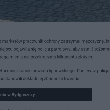
 z marketów pracownik ochrony zatrzymał mężczyznę, kt
iejscu pojawiła się policja patrolowa, aby ustalić tożsa
go mienia nie przekraczała kilkunastu złotych.
ni mieszkaniec powiatu lipnowskiego. Ponieważ policjan
postanowili dokładniej zbadać tę kwestię.
nia w Bydgoszczy