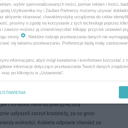
klam, wybór spersonalizowanych treści, pomiar reklam i treści, bad
 zgodą Użytkownika my i Zaufani Partnerzy możemy używać dokład
az aktywnie skanować charakterystykę urządzenia do celów identyfi
ść, prosimy o zgodę na korzystanie z tych technologii poprzez klikn
a i zawsze możesz ją zmienić/wycofać klikając przycisk ustawień pr
ogu strony
. Niektóre rodzaje przetwarzania danych nie wymagaj
iwić się takiemu przetwarzaniu. Preferencje będą miały zastosowanie
szymi informacjami, abyś mógł świadomie i komfortowo korzystać z
gółowe informacje dotyczące przetwarzania Twoich danych znajdzi
o pochodzić skradzione mienie i poinformowali personel.
s
oraz po kliknięciu w „Ustawienia”.
olicję przedmioty jako swoje produkty i potwierdzili, że
USTAWIENIA
ak i 33-latka trafili do policyjnej izby
nie usłyszeli zarzut kradzieży, za co grozi
awienia wolności. Kobieta odpowie również za