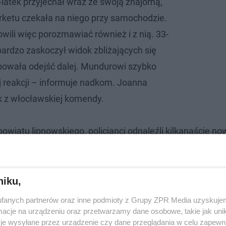
0-latek przyjechał wraz ze swoją znajomą,
rketu czekała na niego przy samochodzie.
ili więc porozmawiać również i z nią. 33-
bardzo zaskoczył widok zbliżających się
óbowała odejść dalej. Mundurowi szybko
ej reakcji – informuje nadkom. Joanna
k z włocławskiej komendy.
iatu lipnowskiego, policjanci odnaleźli kilkanaście no
towane klipsy antykradzieżowe. Wszystkie znalezione pr
tępczego, choć nie było jeszcze zgłoszenia w tej sprawi
niku,
fanych partnerów oraz inne podmioty z Grupy ZPR Media uzyskujem
cje na urządzeniu oraz przetwarzamy dane osobowe, takie jak unika
je wysyłane przez urządzenie czy dane przeglądania w celu zapewn