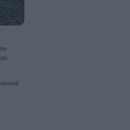
óry
mość
ci mieli