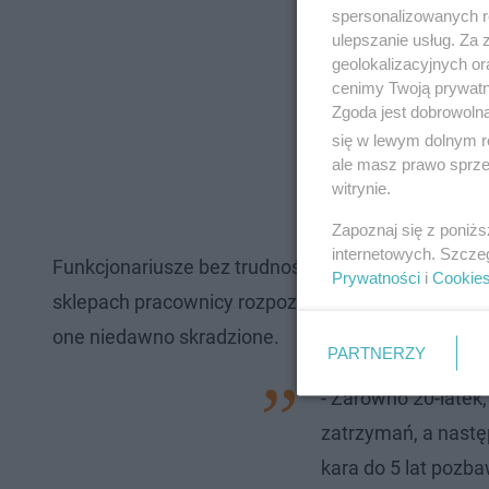
spersonalizowanych re
ulepszanie usług. Za
geolokalizacyjnych or
cenimy Twoją prywatno
Zgoda jest dobrowoln
się w lewym dolnym r
ale masz prawo sprzec
witrynie.
Zapoznaj się z poniż
internetowych. Szcze
Funkcjonariusze bez trudności ustalili, skąd mogł
Prywatności
i
Cookie
sklepach pracownicy rozpoznali odnalezione przez p
one niedawno skradzione.
PARTNERZY
- Zarówno 20-latek, j
zatrzymań, a następ
kara do 5 lat pozb