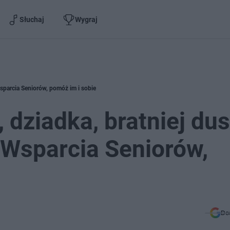
Słuchaj
Wygraj
sparcia Seniorów, pomóż im i sobie
 dziadka, bratniej du
 Wsparcia Seniorów,
Do