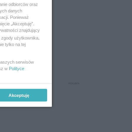
anie odbiorców oraz
nych danych
kacji. Ponieważ
ięcie „Akceptuję”.
ywatności znajdujący
ą zgody użytkownika,
 tylko na tej
 naszych serwisów
esz w
Polityce
Akceptuję