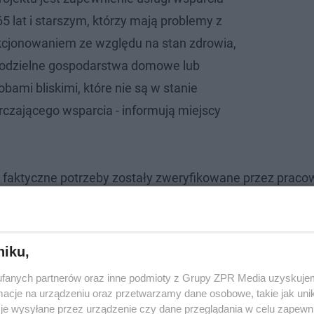
5 lat i starszym, którzy mają problemy z
cjonowaniem ze względu na stan zdrowia,
dzielne gospodarstwa domowe lub
ami bliskimi, które nie są w stanie
czającego wsparcia - informują miejscy
h faktyczne potrzeby zostały zweryfikowane przez praco
anej nie wymaga usług i umiejętności specjalistycznych
riusze pomagają osobom starszym w prostych czynności
cią, złym stanem zdrowia czy problemami z samodzielny
niku,
fanych partnerów oraz inne podmioty z Grupy ZPR Media uzyskujem
cje na urządzeniu oraz przetwarzamy dane osobowe, takie jak unika
je wysyłane przez urządzenie czy dane przeglądania w celu zapewn
eniki w Bydgoszczy