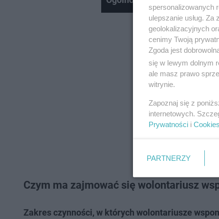
spersonalizowanych re
ulepszanie usług. Za
geolokalizacyjnych or
cenimy Twoją prywatno
Zgoda jest dobrowoln
się w lewym dolnym r
ale masz prawo sprzec
witrynie.
Zapoznaj się z poniż
internetowych. Szcze
Prywatności
i
Cookie
PARTNERZY
Czym ma zajmować się wolontariusz wsp
Zakres czynności, w których wolontariusze wspo