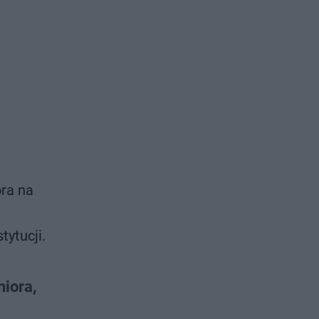
ra na
ytucji.
iora,