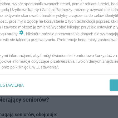
klam, wybór spersonalizowanych treści, pomiar reklam i treści, bad
 zgodą Użytkownika my i Zaufani Partnerzy możemy używać dokład
az aktywnie skanować charakterystykę urządzenia do celów identyfi
ść, prosimy o zgodę na korzystanie z tych technologii poprzez klikn
a i zawsze możesz ją zmienić/wycofać klikając przycisk ustawień pr
ogu strony
. Niektóre rodzaje przetwarzania danych nie wymagaj
iwić się takiemu przetwarzaniu. Preferencje będą miały zastosowanie
szymi informacjami, abyś mógł świadomie i komfortowo korzystać z
gółowe informacje dotyczące przetwarzania Twoich danych znajdzi
s
oraz po kliknięciu w „Ustawienia”.
USTAWIENIA
ierający seniorów?
magają seniorów, obejmuje: