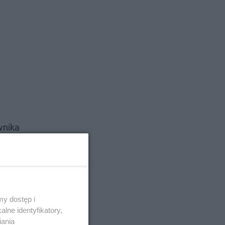
wnika
. Korpus
ach życia
m
y dostęp i
lne identyfikatory,
iania