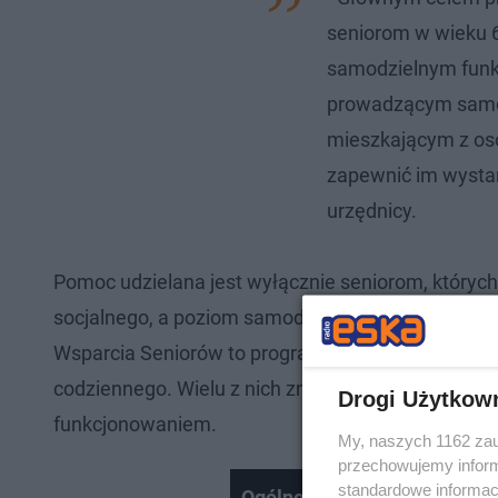
seniorom w wieku 6
samodzielnym funk
prowadzącym samo
mieszkającym z osob
zapewnić im wystar
urzędnicy.
Pomoc udzielana jest wyłącznie seniorom, któryc
socjalnego, a poziom samodzielności osoby wspier
Wsparcia Seniorów to program, w którym wolonta
codziennego. Wielu z nich zmaga się z samotnoś
Drogi Użytkow
funkcjonowaniem.
My, naszych 1162 zau
przechowujemy informa
standardowe informac
Ogólnopolski trening kalist