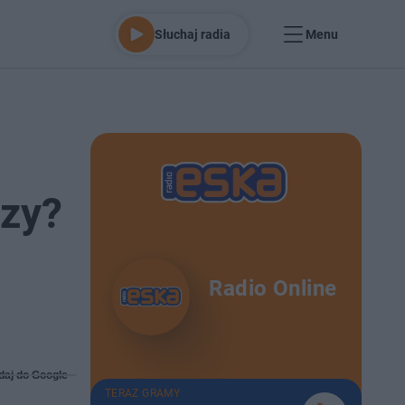
Słuchaj radia
Menu
szy?
Radio Online
daj do Google
TERAZ GRAMY