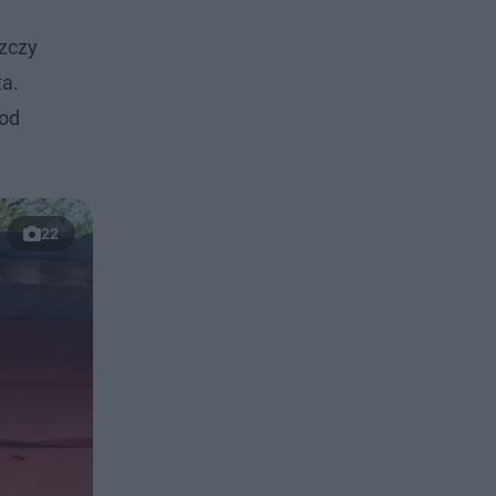
szczy
ta.
 od
22