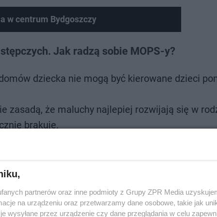
ła w centrum Bydgoszczy
astępczych. Jak radzą sobie MOPS-y?
 domów dziecka nie mogą być kierowane dzieci pon
e zasadą, że maluchy najlepiej rozwijają się w rodz
znie brakuje.
nie znaleźć domy dla kilkoro dzieci, niejednokrot
opiekowanie się dzieckiem ponad limit (także okreś
niku,
 dla maluchów w rodzinach w całym kraju.
fanych partnerów oraz inne podmioty z Grupy ZPR Media uzyskujem
cje na urządzeniu oraz przetwarzamy dane osobowe, takie jak unika
je wysyłane przez urządzenie czy dane przeglądania w celu zapewn