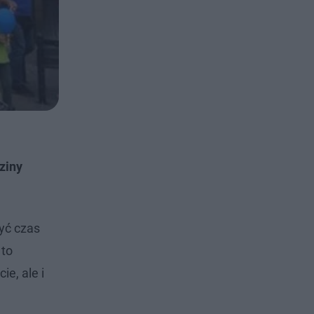
ziny
yć czas
 to
e, ale i