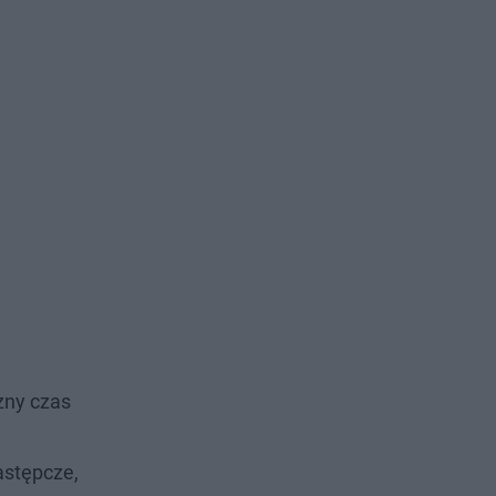
zny czas
astępcze,