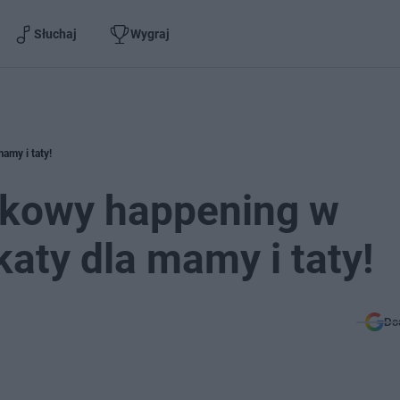
Słuchaj
Wygraj
amy i taty!
ątkowy happening w
aty dla mamy i taty!
Do