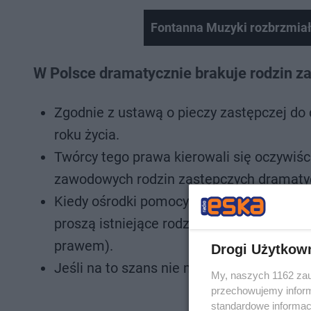
Fontanna Muzyki rozbrzmia
W Polsce dramatycznie brakuje rodzin z
Zgodnie z ustawą o pieczy zastępczej do
roku życia.
Twórcy tego prawa kierowali się oczywiści
zawodowych rodzin zastępczych dramatyc
Kiedy ośrodki pomocy społecznej muszą pil
proszą istniejące rodziny zastępcze o za
prawem).
Drogi Użytkow
Jeśli na to szans nie ma, szukają miejsc
My, naszych 1162 zau
przechowujemy informa
standardowe informac