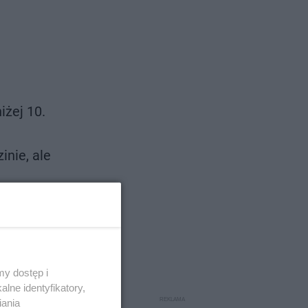
iżej 10.
inie, ale
nie
lony
y dostęp i
lne identyfikatory,
iania