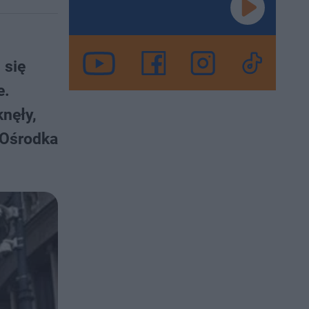
 się
e.
nęły,
 Ośrodka