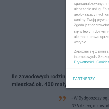
spersonalizowanych re
ulepszanie usług. Za
geolokalizacyjnych or
cenimy Twoją prywatno
Zgoda jest dobrowoln
się w lewym dolnym r
ale masz prawo sprzec
witrynie.
Zapoznaj się z poniż
internetowych. Szcze
Prywatności
i
Cookie
Ile zawodowych rodzin zastępczych jest
PARTNERZY
mieszkać ok. 400 małych dzieci
- W Bydgoszczy są 
376 dzieci, a zawo