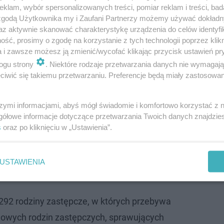
klam, wybór spersonalizowanych treści, pomiar reklam i treści, bad
 zgodą Użytkownika my i Zaufani Partnerzy możemy używać dokład
az aktywnie skanować charakterystykę urządzenia do celów identyfi
ść, prosimy o zgodę na korzystanie z tych technologii poprzez klikn
a i zawsze możesz ją zmienić/wycofać klikając przycisk ustawień pr
ogu strony
. Niektóre rodzaje przetwarzania danych nie wymagaj
iwić się takiemu przetwarzaniu. Preferencje będą miały zastosowanie
szymi informacjami, abyś mógł świadomie i komfortowo korzystać z
gółowe informacje dotyczące przetwarzania Twoich danych znajdzi
s
oraz po kliknięciu w „Ustawienia”.
 w Bydgoszczy? Z biologicznymi rodzicami nie
USTAWIENIA
292 rodziny zastępcze, w których przebywa
dowych rodzin zastępczych, sprawujących