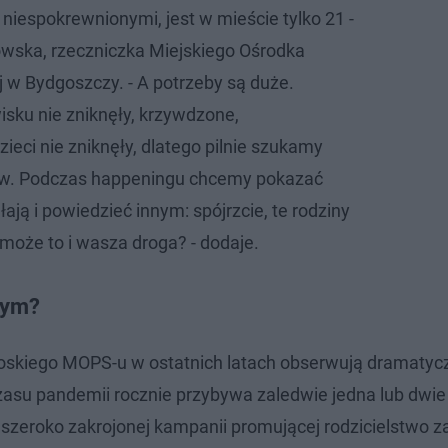
niespokrewnionymi, jest w mieście tylko 21 -
wska, rzeczniczka Miejskiego Ośrodka
w Bydgoszczy. - A potrzeby są duże.
isku nie zniknęły, krzywdzone,
eci nie zniknęły, dlatego pilnie szukamy
ów. Podczas happeningu chcemy pokazać
ałają i powiedzieć innym: spójrzcie, te rodziny
 może to i wasza droga? - dodaje.
zym?
oskiego MOPS-u w ostatnich latach obserwują dramatyc
czasu pandemii rocznie przybywa zaledwie jedna lub dwie
zeroko zakrojonej kampanii promującej rodzicielstwo z