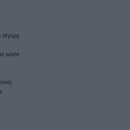
na Wyspę
li wiele
innej
a