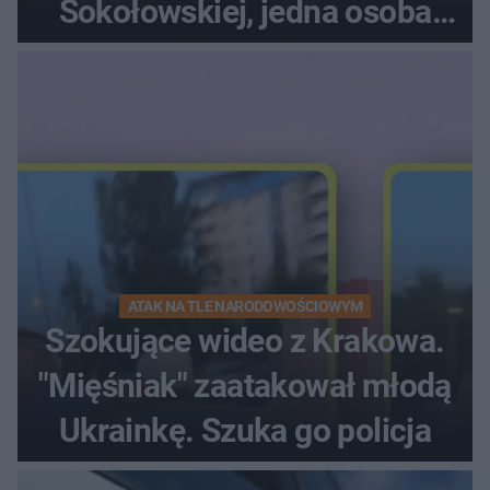
Sokołowskiej, jedna osoba
ranna!
ATAK NA TLE NARODOWOŚCIOWYM
Szokujące wideo z Krakowa.
"Mięśniak" zaatakował młodą
Ukrainkę. Szuka go policja