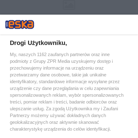
Drogi Użytkowniku,
My, naszych 1162 zaufanych partnerów oraz inne
Żaden utwór zamieszczony w serwisie nie może być powielany i
podmioty z Grupy ZPR Media uzyskujemy dostęp i
rozpowszechniany lub dalej rozpowszechniany w jakikolwiek sposób (w
tym także elektroniczny lub mechaniczny) na jakimkolwiek polu
przechowujemy informacje na urządzeniu oraz
eksploatacji w jakiejkolwiek formie, włącznie z umieszczaniem w
przetwarzamy dane osobowe, takie jak unikalne
Internecie bez pisemnej zgody właściciela praw. Jakiekolwiek użycie lub
identyfikatory, standardowe informacje wysyłane przez
wykorzystanie utworów w całości lub w części z naruszeniem prawa,
tzn. bez właściwej zgody, jest zabronione pod groźbą kary i może być
urządzenie czy dane przeglądania w celu zapewniania
ścigane prawnie.
spersonalizowanych reklam, wybór spersonalizowanych
treści, pomiar reklam i treści, badanie odbiorców oraz
ulepszanie usług. Za zgodą Użytkownika my i Zaufani
Partnerzy możemy używać dokładnych danych
geolokalizacyjnych oraz aktywnie skanować
charakterystykę urządzenia do celów identyfikacji.
Ponieważ cenimy Twoją prywatność, prosimy o zgodę na
O nas