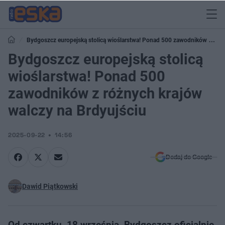
Bydgoszcz europejską stolicą wioślarstwa! Ponad 500 zawodników z
różnych krajów walczy na Brdyujściu
Bydgoszcz europejską stolicą
wioślarstwa! Ponad 500
zawodników z różnych krajów
walczy na Brdyujściu
2025-09-22
14:56
Dodaj do Google
Dawid Piątkowski
Od czwartku, 18 września, Bydgoszcz oficjalnie