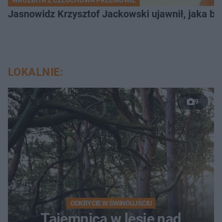
Jasnowidz Krzysztof Jackowski ujawnił, jaka bę
LOKALNIE:
9
ODKRYCIE W ŚWINOUJŚCIU
Tajemnica w lesie nad