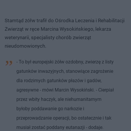
Stamtąd żółw trafił do Ośrodka Leczenia i Rehabilitacji
Zwierząt w ręce Marcina Wysokińskiego, lekarza
weterynarii, specjalisty chorób zwierząt
nieudomowionych.
- To był europejski żółw ozdobny, zwierzę z listy
gatunków inwazyjnych, stanowiące zagrożenie
dla rodzimych gatunków płazów i gadów,
agresywne - mówi Marcin Wysokiński. - Cierpiał
przez wbity haczyk, ale niehumanitarnym
byłoby poddawanie go narkozie i
przeprowadzanie operacji, bo ostatecznie i tak
musiał zostać poddany eutanazji - dodaje.