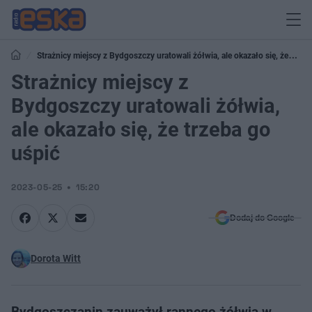
Strażnicy miejscy z Bydgoszczy uratowali żółwia, ale okazało się, że
trzeba go uśpić
Strażnicy miejscy z
Bydgoszczy uratowali żółwia,
ale okazało się, że trzeba go
uśpić
2023-05-25
15:20
Dodaj do Google
Dorota Witt
Bydgoszczanin zauważył rannego żółwia w