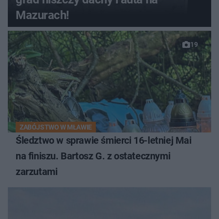
Mazurach!
19
ZABÓJSTWO W MŁAWIE
Śledztwo w sprawie śmierci 16-letniej Mai
na finiszu. Bartosz G. z ostatecznymi
zarzutami