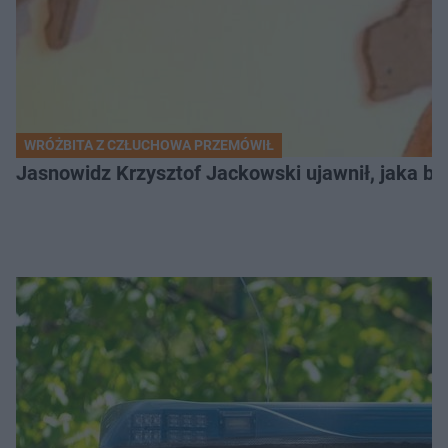
WRÓŻBITA Z CZŁUCHOWA PRZEMÓWIŁ
Jasnowidz Krzysztof Jackowski ujawnił, jaka bę