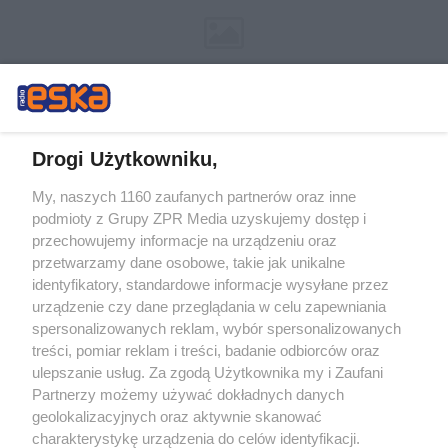
Drogi Użytkowniku,
My, naszych 1160 zaufanych partnerów oraz inne
Żaden utwór zamieszczony w serwisie nie może być powielany i
podmioty z Grupy ZPR Media uzyskujemy dostęp i
rozpowszechniany lub dalej rozpowszechniany w jakikolwiek sposób (w
tym także elektroniczny lub mechaniczny) na jakimkolwiek polu
przechowujemy informacje na urządzeniu oraz
eksploatacji w jakiejkolwiek formie, włącznie z umieszczaniem w Internecie
przetwarzamy dane osobowe, takie jak unikalne
bez pisemnej zgody właściciela praw. Jakiekolwiek użycie lub
identyfikatory, standardowe informacje wysyłane przez
wykorzystanie utworów w całości lub w części z naruszeniem prawa, tzn.
bez właściwej zgody, jest zabronione pod groźbą kary i może być ścigane
urządzenie czy dane przeglądania w celu zapewniania
prawnie.
spersonalizowanych reklam, wybór spersonalizowanych
treści, pomiar reklam i treści, badanie odbiorców oraz
ulepszanie usług. Za zgodą Użytkownika my i Zaufani
Partnerzy możemy używać dokładnych danych
geolokalizacyjnych oraz aktywnie skanować
charakterystykę urządzenia do celów identyfikacji.