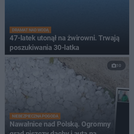
DRAMAT NAD WODĄ
47-latek utonął na żwirowni. Trwają
poszukiwania 30-latka
10
NIEBEZPIECZNA POGODA
Nawałnice nad Polską. Ogromny
grad niszczy dachy i auta na