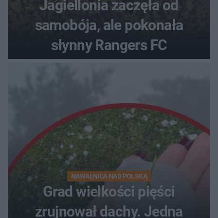
Jagiellonia zaczęła od
samobója, ale pokonała
słynny Rangers FC
NAWAŁNICA NAD POLSKĄ
Grad wielkości pięści
zrujnował dachy. Jedna