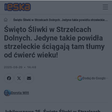
Święto Śliwki w Strzelcach Dolnych. Jedyne takie powidła strzeleckie
ściągają tam tłumy od ćwierć wieku!
Święto Śliwki w Strzelcach
Dolnych. Jedyne takie powidła
strzeleckie ściągają tam tłumy
od ćwierć wieku!
2025-08-29
14:48
Dodaj do Google
Dorota Witt
Jubileuszowe 25. Święto Śliwki w Strzelcach