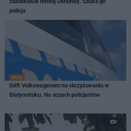
zaatakował młodą Ukrainkę. Szuka go
policja
ULICE
Drift Volkswagenem na skrzyżowaniu w
Białymstoku. Na oczach policjantów
8