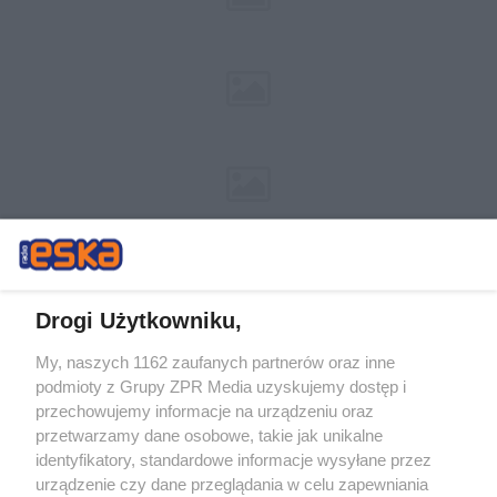
Drogi Użytkowniku,
My, naszych 1162 zaufanych partnerów oraz inne
Żaden utwór zamieszczony w serwisie nie może być powielany i
podmioty z Grupy ZPR Media uzyskujemy dostęp i
rozpowszechniany lub dalej rozpowszechniany w jakikolwiek sposób (w
tym także elektroniczny lub mechaniczny) na jakimkolwiek polu
przechowujemy informacje na urządzeniu oraz
eksploatacji w jakiejkolwiek formie, włącznie z umieszczaniem w
przetwarzamy dane osobowe, takie jak unikalne
Internecie bez pisemnej zgody właściciela praw. Jakiekolwiek użycie lub
identyfikatory, standardowe informacje wysyłane przez
wykorzystanie utworów w całości lub w części z naruszeniem prawa,
tzn. bez właściwej zgody, jest zabronione pod groźbą kary i może być
urządzenie czy dane przeglądania w celu zapewniania
ścigane prawnie.