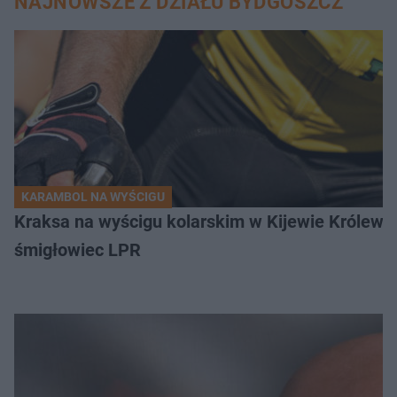
NAJNOWSZE Z DZIAŁU BYDGOSZCZ
KARAMBOL NA WYŚCIGU
Kraksa na wyścigu kolarskim w Kijewie Królews
śmigłowiec LPR