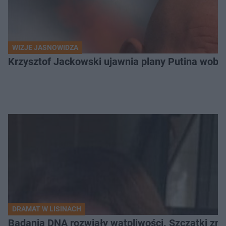
WIZJE JASNOWIDZA
Krzysztof Jackowski ujawnia plany Putina wobec 
DRAMAT W LISINACH
Badania DNA rozwiały wątpliwości. Szczątki znal