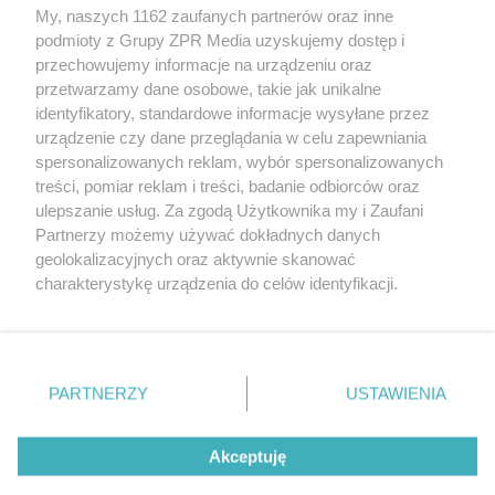
My, naszych 1162 zaufanych partnerów oraz inne
Żaden utwór zamieszczony w serwisie nie może być powielany i
podmioty z Grupy ZPR Media uzyskujemy dostęp i
rozpowszechniany lub dalej rozpowszechniany w jakikolwiek sposób (w
tym także elektroniczny lub mechaniczny) na jakimkolwiek polu
przechowujemy informacje na urządzeniu oraz
eksploatacji w jakiejkolwiek formie, włącznie z umieszczaniem w
przetwarzamy dane osobowe, takie jak unikalne
Internecie bez pisemnej zgody właściciela praw. Jakiekolwiek użycie lub
identyfikatory, standardowe informacje wysyłane przez
wykorzystanie utworów w całości lub w części z naruszeniem prawa,
tzn. bez właściwej zgody, jest zabronione pod groźbą kary i może być
urządzenie czy dane przeglądania w celu zapewniania
ścigane prawnie.
spersonalizowanych reklam, wybór spersonalizowanych
treści, pomiar reklam i treści, badanie odbiorców oraz
ulepszanie usług. Za zgodą Użytkownika my i Zaufani
Partnerzy możemy używać dokładnych danych
geolokalizacyjnych oraz aktywnie skanować
charakterystykę urządzenia do celów identyfikacji.
Ponieważ cenimy Twoją prywatność, prosimy o zgodę na
O nas
korzystanie z tych technologii poprzez kliknięcie
Informacje prawne
„Akceptuję”. Zgoda jest dobrowolna i zawsze możesz ją
zmienić/wycofać klikając przycisk ustawień prywatności
PARTNERZY
USTAWIENIA
Nasze serwisy
znajdujący się w lewym dolnym rogu strony
. Niektóre
rodzaje przetwarzania danych nie wymagają zgody
© 2026 Grupa ZPR Media
Akceptuję
użytkownika, ale masz prawo sprzeciwić się takiemu
przetwarzaniu. Preferencje będą miały zastosowanie tylko