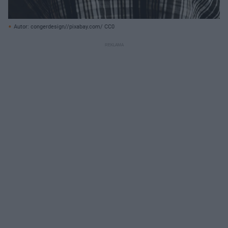
Autor: congerdesign//pixabay.com/ CC0