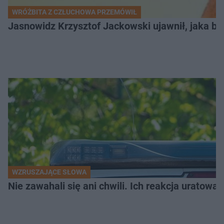
WRÓŻBITA Z CZŁUCHOWA PRZEMÓWIŁ
Jasnowidz Krzysztof Jackowski ujawnił, jaka bę
WZRUSZAJĄCE SŁOWA
Nie zawahali się ani chwili. Ich reakcja uratowa