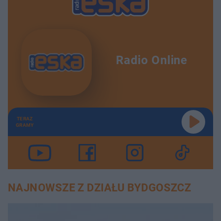
Radio Online
TERAZ
GRAMY
NAJNOWSZE Z DZIAŁU BYDGOSZCZ