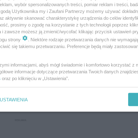
rześnia
klam, wybór spersonalizowanych treści, pomiar reklam i treści, bad
 zgodą Użytkownika my i Zaufani Partnerzy możemy używać dokład
az aktywnie skanować charakterystykę urządzenia do celów identyfi
ść, prosimy o zgodę na korzystanie z tych technologii poprzez klikn
a i zawsze możesz ją zmienić/wycofać klikając przycisk ustawień pr
ogu strony
. Niektóre rodzaje przetwarzania danych nie wymagaj
iwić się takiemu przetwarzaniu. Preferencje będą miały zastosowanie
szymi informacjami, abyś mógł świadomie i komfortowo korzystać z
gółowe informacje dotyczące przetwarzania Twoich danych znajdzi
s
oraz po kliknięciu w „Ustawienia”.
USTAWIENIA