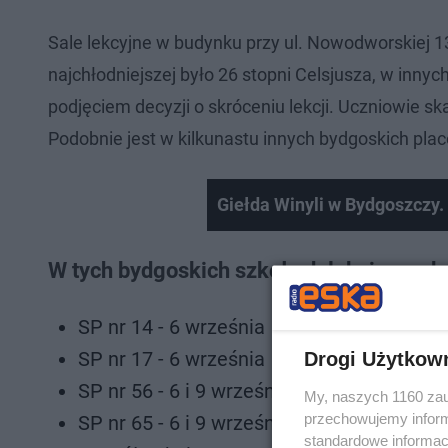
Sale lekcyjne w budynku przy ul. Nowodworskiej 1
najchłodniejszej było 26 stopni Celsjusza, w inn
podjęciem decyzji o skróceniu lekcji. Uczniowie ska
Podobnie jest w kilkunastu innych bydgoskich pl
Giełda Winyli w Bydgoszczy.
W tych bydgoskich szkołach lekcje są s
SP nr 14 - 6 września
SP nr 17 - 6 września
Drogi Użytkow
SP nr 56 - 6 i 9 września
My, naszych 1160 zau
przechowujemy informa
SP nr 65 - 6 i 9 września
standardowe informac