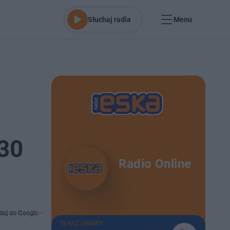
Słuchaj radia
Menu
 30
Radio Online
daj do Google
TERAZ GRAMY