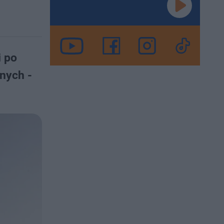
i po
nnych -