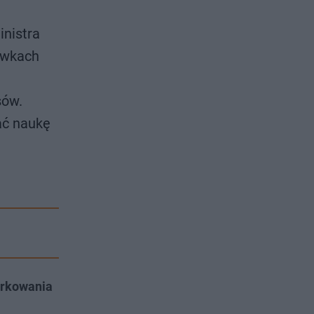
inistra
cówkach
sów.
ać naukę
parkowania