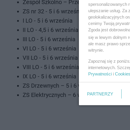
Zespół Szkolno – Przedszkolny nr 1 - 6 w
spersonalizowanych re
ZS nr 32 - 5 i 6 września
ulepszanie usług. Za
geolokalizacyjnych or
I LO - 5 i 6 września
cenimy Twoją prywatno
II LO - 4,5 i 6 września
Zgoda jest dobrowoln
się w lewym dolnym r
III LO - 5 i 6 września
ale masz prawo sprzec
VI LO - 5 i 6 września
witrynie.
VII LO - 5 i 6 września
Zapoznaj się z poniż
VIII LO - 5 i 6 września
internetowych. Szcze
Prywatności
i
Cookie
IX LO - 5 i 6 września
ZS Drzewnych – 5 i 6 września
PARTNERZY
ZS Elektrycznych – 6 września