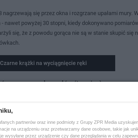
3 nagrzewają się przez okna i rozgrzane upałami mury. 
ych - nawet powyżej 30 stopni, kiedy dokonywano pomiaró
rżyli się, że z powodu gorąca nie są w stanie skupić się n
acówkach.
 Czarne krążki na wyciągnięcie ręki
krócone z powodu upałów (terminy)
niku,
fanych partnerów oraz inne podmioty z Grupy ZPR Media uzyskujem
cje na urządzeniu oraz przetwarzamy dane osobowe, takie jak unika
je wysyłane przez urządzenie czy dane przeglądania w celu zapewn