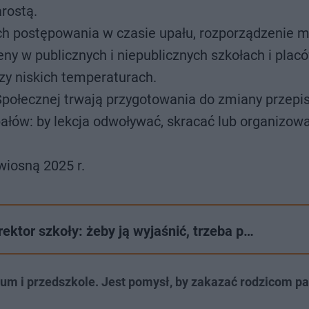
rostą.
ch postępowania w czasie upału, rozporządzenie m
eny w publicznych i niepublicznych szkołach i pla
zy niskich temperaturach.
i Społecznej trwają przygotowania do zmiany przepi
pałów: by lekcja odwoływać, skracać lub organizow
iosną 2025 r.
ktor szkoły: żeby ją wyjaśnić, trzeba p…
iceum i przedszkole. Jest pomysł, by zakazać rodzicom 