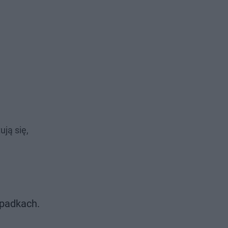
ją się,
ypadkach.