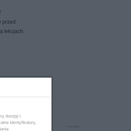
W
w przed
a lekcjach.
y dostęp i
lne identyfikatory,
iania