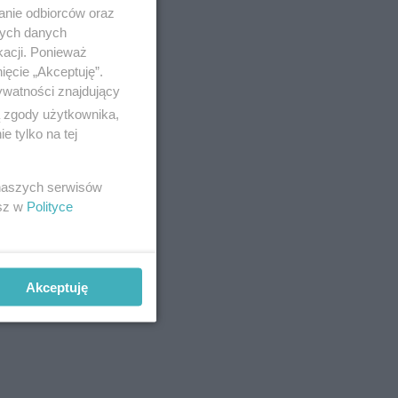
anie odbiorców oraz
nych danych
kacji. Ponieważ
ięcie „Akceptuję”.
ywatności znajdujący
ą zgody użytkownika,
 tylko na tej
 naszych serwisów
esz w
Polityce
Akceptuję