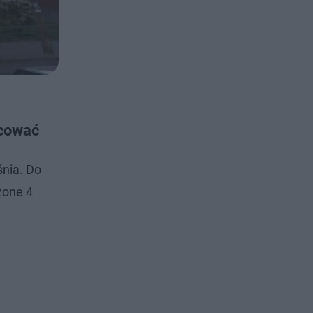
acować
śnia. Do
zone 4