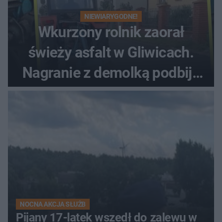
NIEWIARYGODNE!
Wkurzony rolnik zaorał
świeży asfalt w Gliwicach.
Nagranie z demolką podbija
sieć
NOCNA AKCJA SŁUŻB
Pijany 17-latek wszedł do zalewu w