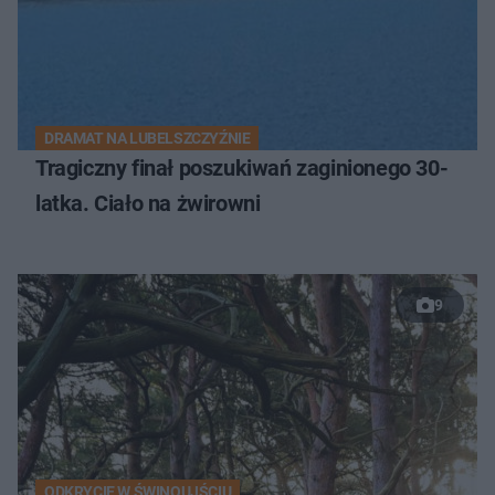
DRAMAT NA LUBELSZCZYŹNIE
Tragiczny finał poszukiwań zaginionego 30-
latka. Ciało na żwirowni
9
ODKRYCIE W ŚWINOUJŚCIU