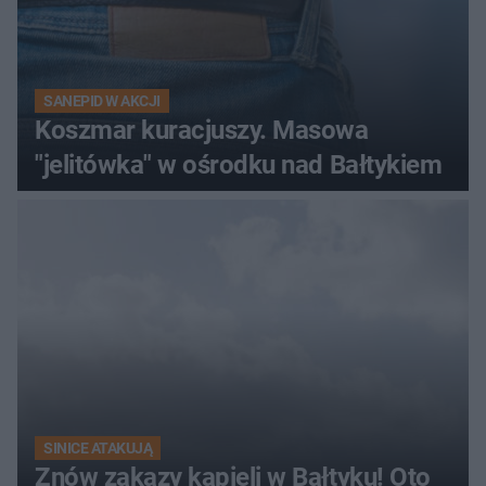
SANEPID W AKCJI
Koszmar kuracjuszy. Masowa
"jelitówka" w ośrodku nad Bałtykiem
SINICE ATAKUJĄ
Znów zakazy kąpieli w Bałtyku! Oto