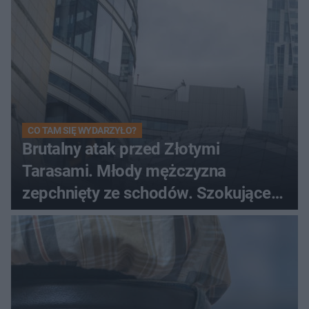
CO TAM SIĘ WYDARZYŁO?
Brutalny atak przed Złotymi
Tarasami. Młody mężczyzna
zepchnięty ze schodów. Szokujące
nagranie krąży po sieci