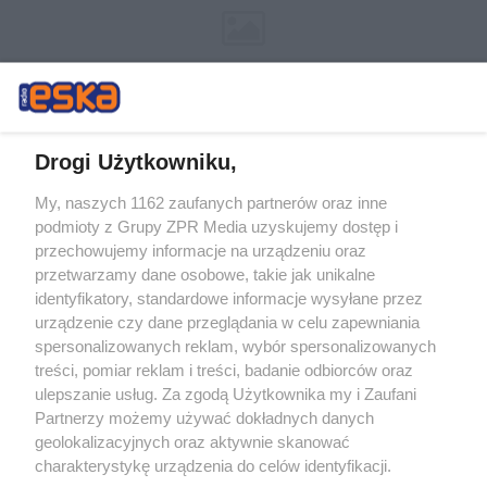
Drogi Użytkowniku,
My, naszych 1162 zaufanych partnerów oraz inne
Żaden utwór zamieszczony w serwisie nie może być powielany i
podmioty z Grupy ZPR Media uzyskujemy dostęp i
rozpowszechniany lub dalej rozpowszechniany w jakikolwiek sposób (w
tym także elektroniczny lub mechaniczny) na jakimkolwiek polu
przechowujemy informacje na urządzeniu oraz
eksploatacji w jakiejkolwiek formie, włącznie z umieszczaniem w
przetwarzamy dane osobowe, takie jak unikalne
Internecie bez pisemnej zgody właściciela praw. Jakiekolwiek użycie lub
identyfikatory, standardowe informacje wysyłane przez
wykorzystanie utworów w całości lub w części z naruszeniem prawa,
tzn. bez właściwej zgody, jest zabronione pod groźbą kary i może być
urządzenie czy dane przeglądania w celu zapewniania
ścigane prawnie.
spersonalizowanych reklam, wybór spersonalizowanych
treści, pomiar reklam i treści, badanie odbiorców oraz
ulepszanie usług. Za zgodą Użytkownika my i Zaufani
Partnerzy możemy używać dokładnych danych
geolokalizacyjnych oraz aktywnie skanować
charakterystykę urządzenia do celów identyfikacji.