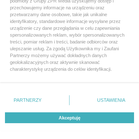
ME w skokach do wody. Rzeszutek
podmioty z Grupy ZPR Media uzyskujemy dostęp i
przechowujemy informacje na urządzeniu oraz
traci mistrzowski tytuł
przetwarzamy dane osobowe, takie jak unikalne
identyfikatory, standardowe informacje wysyłane przez
urządzenie czy dane przeglądania w celu zapewniania
31
spersonalizowanych reklam, wybór spersonalizowanych
treści, pomiar reklam i treści, badanie odbiorców oraz
ulepszanie usług. Za zgodą Użytkownika my i Zaufani
Partnerzy możemy używać dokładnych danych
geolokalizacyjnych oraz aktywnie skanować
charakterystykę urządzenia do celów identyfikacji.
Ponieważ cenimy Twoją prywatność, prosimy o zgodę na
GORĄCE ZDJĘCIA
korzystanie z tych technologii poprzez kliknięcie
Żona Leo Messiego wywołała
„Akceptuję”. Zgoda jest dobrowolna i zawsze możesz ją
zmienić/wycofać klikając przycisk ustawień prywatności
poruszenie w sieci. Antonela
PARTNERZY
USTAWIENIA
znajdujący się w lewym dolnym rogu strony
. Niektóre
Roccuzzo pokazała się w mikrobikini
rodzaje przetwarzania danych nie wymagają zgody
Akceptuję
użytkownika, ale masz prawo sprzeciwić się takiemu
przetwarzaniu. Preferencje będą miały zastosowanie tylko
na tej witrynie.