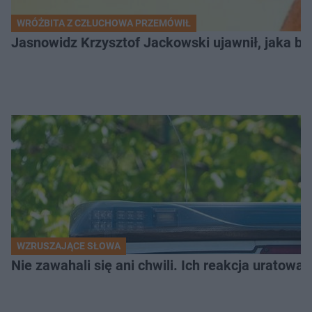
WRÓŻBITA Z CZŁUCHOWA PRZEMÓWIŁ
Jasnowidz Krzysztof Jackowski ujawnił, jaka bę
WZRUSZAJĄCE SŁOWA
Nie zawahali się ani chwili. Ich reakcja uratowa