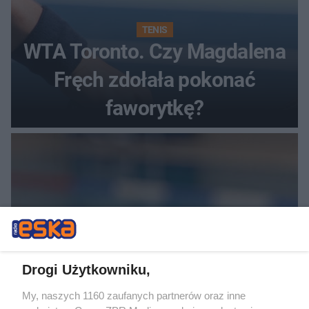
TENIS
WTA Toronto. Czy Magdalena
Fręch zdołała pokonać
faworytkę?
Drogi Użytkowniku,
SKOKI DO WODY
My, naszych 1160 zaufanych partnerów oraz inne