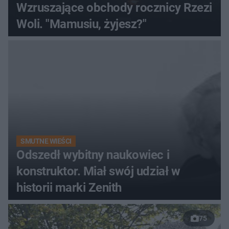
Wzruszające obchody rocznicy Rzezi
Woli. "Mamusiu, żyjesz?"
SMUTNE WIEŚCI
Odszedł wybitny naukowiec i
konstruktor. Miał swój udział w
historii marki Zenith
75