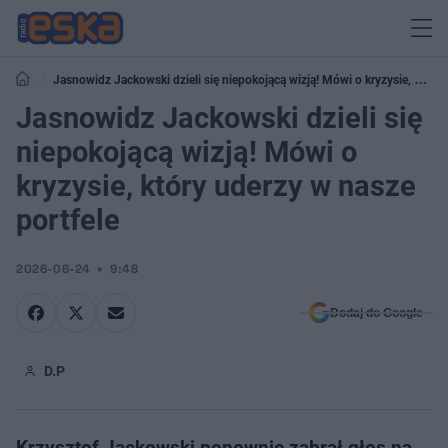
Jasnowidz Jackowski dzieli się niepokojącą wizją! Mówi o kryzysie, który
uderzy w nasze portfele
Jasnowidz Jackowski dzieli się
niepokojącą wizją! Mówi o
kryzysie, który uderzy w nasze
portfele
2026-06-24
9:48
Dodaj do Google
D.P
Krzysztof Jackowski ponownie zabrał głos na