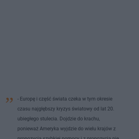
- Europę i część świata czeka w tym okresie
czasu najgłębszy kryzys światowy od lat 20.
ubiegłego stulecia. Dojdzie do krachu,
ponieważ Ameryka wyjdzie do wielu krajów z
propozycją szybkiej pomocy i z propozycją nie