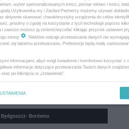
klam, wybór spersonalizowanych treści, pomiar reklam i treści, bad
 zgodą Użytkownika my i Zaufani Partnerzy możemy używać dokład
az aktywnie skanować charakterystykę urządzenia do celów identyfi
ść, prosimy o zgodę na korzystanie z tych technologii poprzez klikn
a i zawsze możesz ją zmienić/wycofać klikając przycisk ustawień pr
 budziła kontrowersje, ludzie chcieli ją usun
ogu strony
. Niektóre rodzaje przetwarzania danych nie wymagaj
iwić się takiemu przetwarzaniu. Preferencje będą miały zastosowanie
apiętym łukiem, gotowym do strzału, niemal od razu wyw
z okazji Bożego Ciała śmiałkowie zasłaniali pomnik albo w
szymi informacjami, abyś mógł świadomie i komfortowo korzystać z
gółowe informacje dotyczące przetwarzania Twoich danych znajdzi
zapobiec zgorszeniu. Ba, w latach 20-tych ubiegłego wieku
s
oraz po kliknięciu w „Ustawienia”.
iszyła je dopiero decyzja o schowaniu rzeźby z oczu prz
kupacji hitlerowskiej, kiedy niszczono Teatr Miejski, w 19
USTAWIENIA
a Bydgoszcz- Borówno