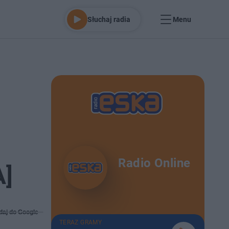
Słuchaj radia
Menu
Radio Online
A]
daj do Google
TERAZ GRAMY