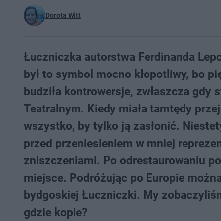
Dorota Witt
Łuczniczka autorstwa Ferdinanda Lepc
był to symbol mocno kłopotliwy, bo pi
budziła kontrowersje, zwłaszcza gdy 
Teatralnym. Kiedy miała tamtędy przejś
wszystko, by tylko ją zasłonić. Niestet
przed przeniesieniem w mniej repreze
zniszczeniami. Po odrestaurowaniu pos
miejsce. Podróżując po Europie można
bydgoskiej Łuczniczki. My zobaczyliśmy
gdzie kopie?