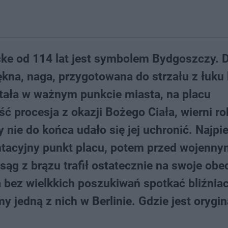
ke od 114 lat jest symbolem Bydgoszczy. 
ękna, naga, przygotowana do strzału z łuku 
stała w ważnym punkcie miasta, na placu
ć procesja z okazji Bożego Ciała, wierni rob
y nie do końca udało się jej uchronić. Najpi
ntacyjny punkt placu, potem przed wojenny
ąg z brązu trafił ostatecznie na swoje obe
 bez wielkkich poszukiwań spotkać bliźniac
 jedną z nich w Berlinie. Gdzie jest orygina