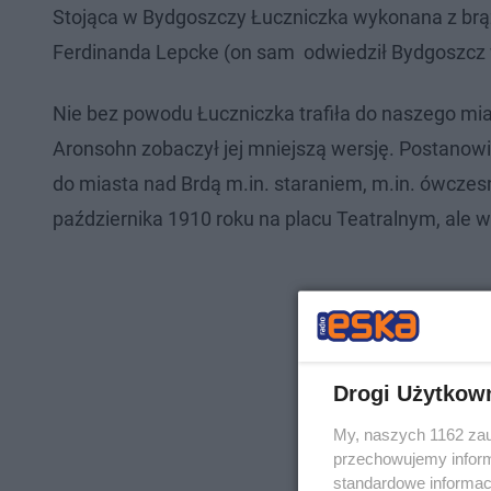
Stojąca w Bydgoszczy Łuczniczka wykonana z brązu
Ferdinanda Lepcke (on sam odwiedził Bydgoszcz w l
Nie bez powodu Łuczniczka trafiła do naszego mia
Aronsohn zobaczył jej mniejszą wersję. Postanowił 
do miasta nad Brdą m.in. staraniem, m.in. ówczes
października 1910 roku na placu Teatralnym, ale w
Drogi Użytkow
My, naszych 1162 zau
przechowujemy informa
standardowe informac