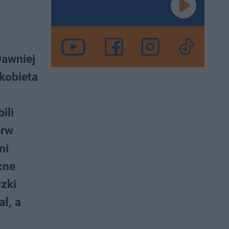
Dawniej
kobieta
ili
erw
mi
cne
zki
ł, a