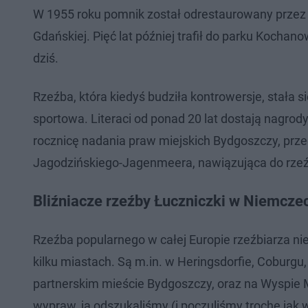
W 1955 roku pomnik został odrestaurowany przez rz
Gdańskiej. Pięć lat później trafił do parku Kochan
dziś.
Rzeźba, która kiedyś budziła kontrowersje, stała 
sportowa. Literaci od ponad 20 lat dostają nagrody
rocznicę nadania praw miejskich Bydgoszczy, prz
Jagodzińskiego-Jagenmeera, nawiązująca do rze
Bliźniacze rzeźby Łuczniczki w Niemczech
Rzeźba popularnego w całej Europie rzeźbiarza nie 
kilku miastach. Są m.in. w Heringsdorfie, Coburg
partnerskim mieście Bydgoszczy, oraz na Wyspie 
wypraw, ją odszukaliśmy (i poczuliśmy trochę jak 