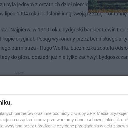
 była jednym z ostatnich dzieł niemieckiego rzeźbiarz
ipcu 1904 roku i odsłonił inną swoją rzeźbę - fontannę
sta. Najpierw, w 1910 roku, bydgoski bankier Lewin Loui
kupić oryginał. Posąg wykonany przez berlińskiego artyst
nego burmistrza - Hugo Wolffa. Łuczniczka została odsło
tedy do głosu doszedł już nie tylko zachwyt bydgoszczan
niku,
fanych partnerów oraz inne podmioty z Grupy ZPR Media uzyskujem
cje na urządzeniu oraz przetwarzamy dane osobowe, takie jak unika
je wysyłane przez urządzenie czy dane przeglądania w celu zapewn