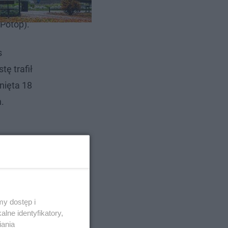
a
 Potop).
s
ę trafił
nięta 18
.
y dostęp i
lne identyfikatory,
iania