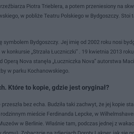
eźbiarza Piotra Trieblera, a potem przeniesiony na skwe
owskiego, w pobliże Teatru Polskiego w Bydgoszczy. Stoi 
się symbolem Bydgoszczy. Jej imię od 2002 roku nosi byd
 w konkursie „Strzała Łuczniczki” . 19 kwietnia 2013 roku
ed Operą Nova stanęła „Łuczniczka Nova” autorstwa Maci
źby w parku Kochanowskiego.
. Które to kopie, gdzie jest oryginał?
przeszła bez echa. Budziła taki zachwyt, że jej kopie st
u, rodzinnym mieście Ferdinanda Lepcke, w Wilhelmshave
Muzeów w Berlinie. Właśnie tam, podczas jednej z waka
w domu). Zobaczcie na zdjęciach Doroty Lakner, jak się p