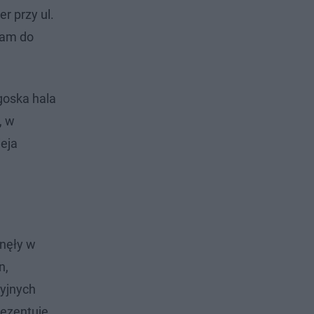
r przy ul.
tam do
goska hala
, w
eja
anęły w
n,
cyjnych
rezentuje.