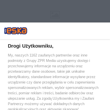
Drogi Użytkowniku,
My, naszych 1162 zaufanych partnerów oraz inne
Żaden utwór zamieszczony w serwisie nie może być powielany i
podmioty z Grupy ZPR Media uzyskujemy dostęp i
rozpowszechniany lub dalej rozpowszechniany w jakikolwiek sposób (w
tym także elektroniczny lub mechaniczny) na jakimkolwiek polu
przechowujemy informacje na urządzeniu oraz
eksploatacji w jakiejkolwiek formie, włącznie z umieszczaniem w Internecie
przetwarzamy dane osobowe, takie jak unikalne
bez pisemnej zgody właściciela praw. Jakiekolwiek użycie lub
identyfikatory, standardowe informacje wysyłane przez
wykorzystanie utworów w całości lub w części z naruszeniem prawa, tzn.
bez właściwej zgody, jest zabronione pod groźbą kary i może być ścigane
urządzenie czy dane przeglądania w celu zapewniania
prawnie.
spersonalizowanych reklam, wybór spersonalizowanych
treści, pomiar reklam i treści, badanie odbiorców oraz
ulepszanie usług. Za zgodą Użytkownika my i Zaufani
Partnerzy możemy używać dokładnych danych
geolokalizacyjnych oraz aktywnie skanować