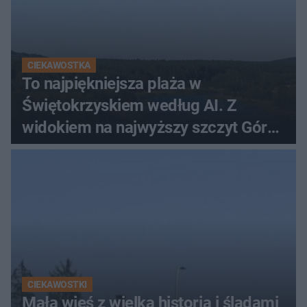
CIEKAWOSTKA
To najpiękniejsza plaża w
Świętokrzyskiem według AI. Z
widokiem na najwyższy szczyt Gór
Świętokrzyskich
CIEKAWOSTKI
Mała wieś z wielką historią i śladami