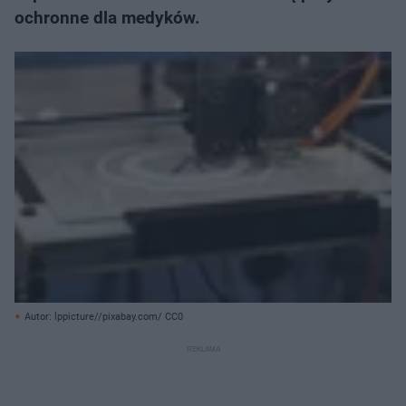
ochronne dla medyków.
Autor: lppicture//pixabay.com/ CC0