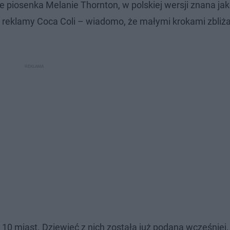
le piosenka Melanie Thornton, w polskiej wersji znana ja
sja reklamy Coca Coli – wiadomo, że małymi krokami zbliża
10 miast. Dziewięć z nich została już podana wcześniej.