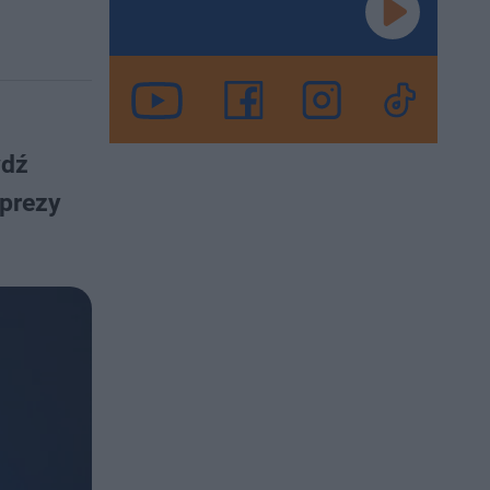
wdź
mprezy