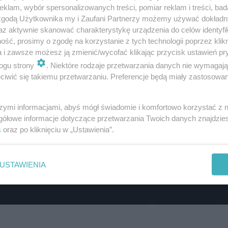
klam, wybór spersonalizowanych treści, pomiar reklam i treści, bad
 zgodą Użytkownika my i Zaufani Partnerzy możemy używać dokład
az aktywnie skanować charakterystykę urządzenia do celów identyfi
ść, prosimy o zgodę na korzystanie z tych technologii poprzez klikn
a i zawsze możesz ją zmienić/wycofać klikając przycisk ustawień pr
ogu strony
. Niektóre rodzaje przetwarzania danych nie wymagaj
iwić się takiemu przetwarzaniu. Preferencje będą miały zastosowanie
szymi informacjami, abyś mógł świadomie i komfortowo korzystać z
gółowe informacje dotyczące przetwarzania Twoich danych znajdzi
s
oraz po kliknięciu w „Ustawienia”.
USTAWIENIA