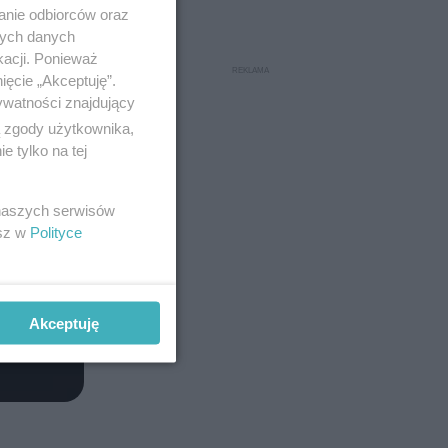
anie odbiorców oraz
nych danych
kacji. Ponieważ
ięcie „Akceptuję”.
ywatności znajdujący
ą zgody użytkownika,
 tylko na tej
 naszych serwisów
esz w
Polityce
Akceptuję