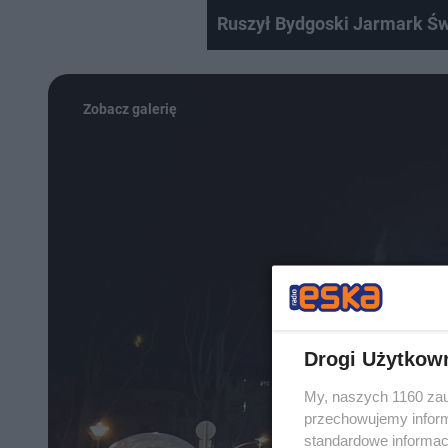
Ruszył Bydgoski Jarmark Św
Drogi Użytkow
My, naszych 1160 zau
przechowujemy informa
standardowe informac