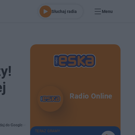
Słuchaj radia
Menu
y!
j
Radio Online
daj do Google
TERAZ GRAMY