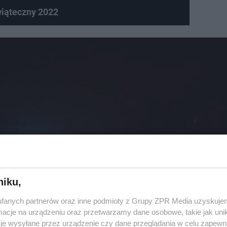
iąteczny 2022
niku,
fanych partnerów oraz inne podmioty z Grupy ZPR Media uzyskujem
cje na urządzeniu oraz przetwarzamy dane osobowe, takie jak unika
je wysyłane przez urządzenie czy dane przeglądania w celu zapewn