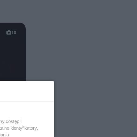
10
y dostęp i
lne identyfikatory,
iania