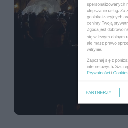
spersonalizowanych re
ulepszanie usług. Za
geolokalizacyjnych or
cenimy Twoją prywatno
Zgoda jest dobrowoln
się w lewym dolnym r
ale masz prawo sprzec
witrynie.
Zapoznaj się z poniż
internetowych. Szcze
Prywatności
i
Cookie
PARTNERZY