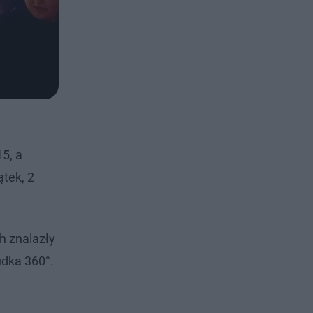
5, a
tek, 2
h znalazły
udka 360°.
.