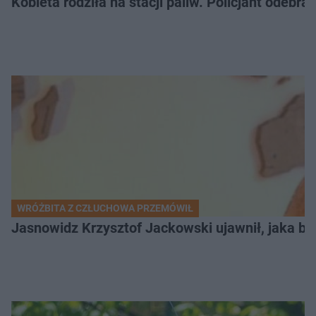
Kobieta rodziła na stacji paliw. Policjant odebra
WRÓŻBITA Z CZŁUCHOWA PRZEMÓWIŁ
Jasnowidz Krzysztof Jackowski ujawnił, jaka bę