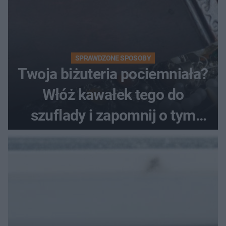
SPRAWDZONE SPOSOBY
Twoja biżuteria pociemniała?
Włóż kawałek tego do
szuflady i zapomnij o tym
problemie. Sposób na
pociemniałą biżuterię