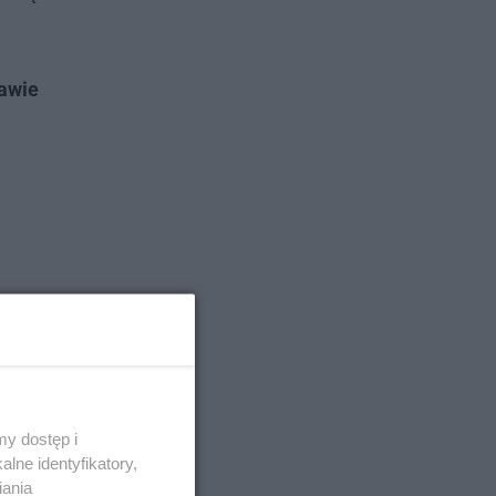
rawie
y dostęp i
lne identyfikatory,
iania