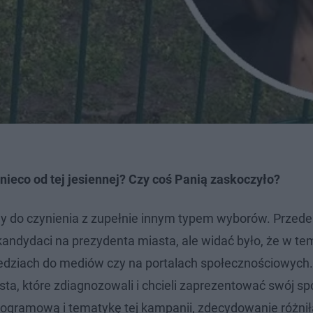
 nieco od tej jesiennej? Czy coś Panią zaskoczyło?
y do czynienia z zupełnie innym typem wyborów. Przede
kandydaci na prezydenta miasta, ale widać było, że w te
dziach do mediów czy na portalach społecznościowych.
ta, które zdiagnozowali i chcieli zaprezentować swój sp
 programową i tematykę tej kampanii, zdecydowanie różnił