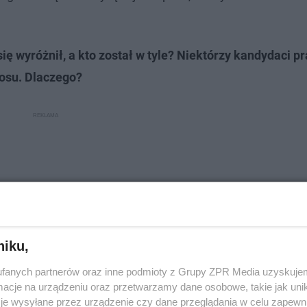
ę wyróżnił, a kto został w tyle? Niektórzy kandydaci p
łosu. Dlaczego?
niku,
fanych partnerów oraz inne podmioty z Grupy ZPR Media uzyskujem
cje na urządzeniu oraz przetwarzamy dane osobowe, takie jak unika
je wysyłane przez urządzenie czy dane przeglądania w celu zapewn