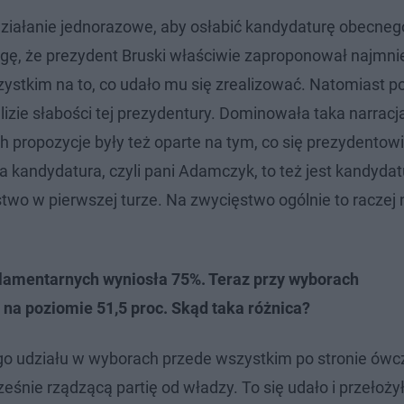
działanie jednorazowe, aby osłabić kandydaturę obecneg
agę, że prezydent Bruski właściwie zaproponował najmni
stkim na to, co udało mu się zrealizować. Natomiast po
lizie słabości tej prezydentury. Dominowała taka narracj
h propozycje były też oparte na tym, co się prezydentowi
ia kandydatura, czyli pani Adamczyk, to też jest kandydat
wo w pierwszej turze. Na zwycięstwo ogólnie to raczej n
lamentarnych wyniosła 75%. Teraz przy wyborach
na poziomie 51,5 proc. Skąd taka różnica?
go udziału w wyborach przede wszystkim po stronie ówc
eśnie rządzącą partię od władzy. To się udało i przełoży