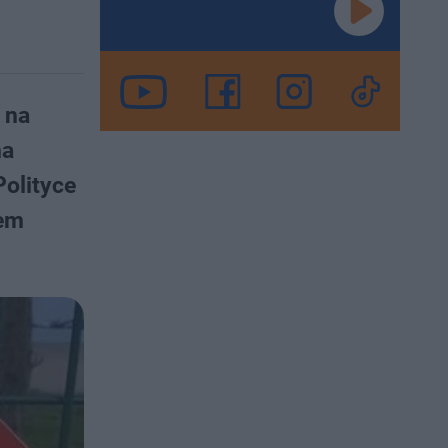
 na
na
Polityce
iem