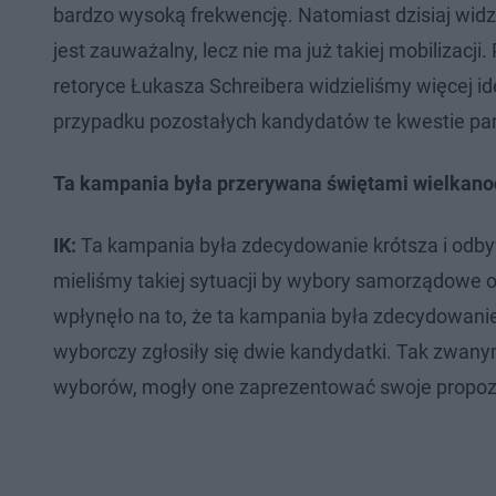
bardzo wysoką frekwencję. Natomiast dzisiaj widzimy
jest zauważalny, lecz nie ma już takiej mobilizacj
retoryce Łukasza Schreibera widzieliśmy więcej id
przypadku pozostałych kandydatów te kwestie par
Ta kampania była przerywana świętami wielkano
IK:
Ta kampania była zdecydowanie krótsza i odby
mieliśmy takiej sytuacji by wybory samorządowe o
wpłynęło na to, że ta kampania była zdecydowanie
wyborczy zgłosiły się dwie kandydatki. Tak zwanym
wyborów, mogły one zaprezentować swoje propozycj