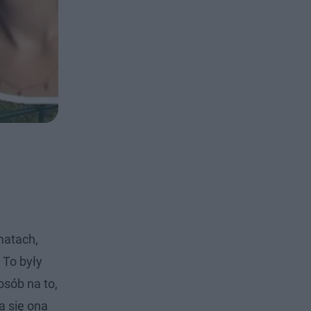
matach,
 To były
osób na to,
a się ona