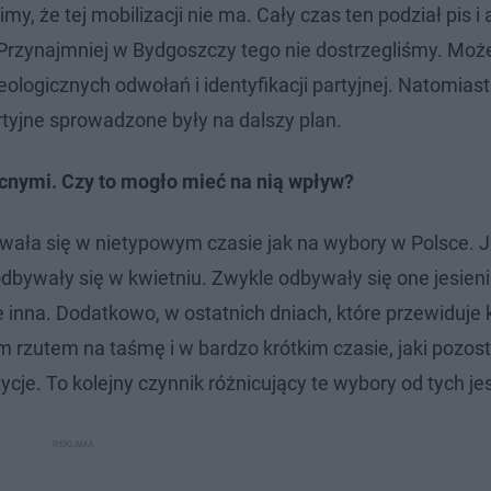
, że tej mobilizacji nie ma. Cały czas ten podział pis i 
i. Przynajmniej w Bydgoszczy tego nie dostrzegliśmy. Może
eologicznych odwołań i identyfikacji partyjnej. Natomias
tyjne sprowadzone były na dalszy plan.
cnymi. Czy to mogło mieć na nią wpływ?
wała się w nietypowym czasie jak na wybory w Polsce. J
dbywały się w kwietniu. Zwykle odbywały się one jesieni
 inna. Dodatkowo, w ostatnich dniach, które przewiduje
 rzutem na taśmę i w bardzo krótkim czasie, jaki pozost
e. To kolejny czynnik różnicujący te wybory od tych je