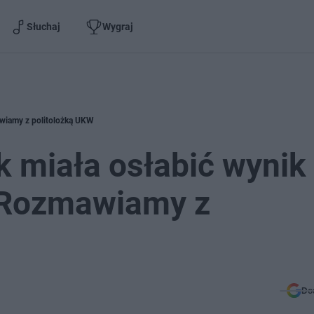
Słuchaj
Wygraj
wiamy z politolożką UKW
 miała osłabić wynik
 Rozmawiamy z
Do