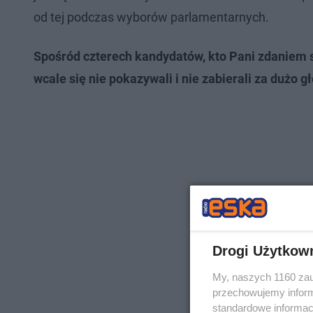
od tej podczas wyborów parlamentarnych.
Spośród czterech kandydatów, kto Pani zdaniem si
wcale się nie pokazywali i nie zabierali za dużo g
Drogi Użytkow
My, naszych 1160 zau
przechowujemy informa
standardowe informac