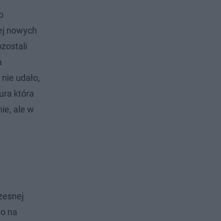
o
ej nowych
zostali
a
 nie udało,
ura która
ie, ale w
zesnej
ło na