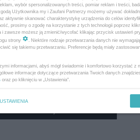
klam, wybór spersonalizowanych treści, pomiar reklam i treści, bad
k, nie spodziewam się że chciała ona odegrać w tych wy
 zgodą Użytkownika my i Zaufani Partnerzy możemy używać dokład
az aktywnie skanować charakterystykę urządzenia do celów identyfi
zy. Jeden jest taki, że pani Maja Adamczyk chce się zapis
ść, prosimy o zgodę na korzystanie z tych technologii poprzez klikn
t w wyborach jest takim początkiem jej działalności. Natom
a i zawsze możesz ją zmienić/wycofać klikając przycisk ustawień pr
szeniu chęci startu w wyborach pani Joanny Czerskiej-Tho
ogu strony
. Niektóre rodzaje przetwarzania danych nie wymagaj
iwić się takiemu przetwarzaniu. Preferencje będą miały zastosowanie
ący nazwiska, zobaczyli jedną kobietę przy dwóch mężcz
szkańców kojarzy i Łukasza Schreibera również. Jeśli 
szymi informacjami, abyś mógł świadomie i komfortowo korzystać z
jej działalności aż tak dobrze rozpoznawalna nie jest i
gółowe informacje dotyczące przetwarzania Twoich danych znajdzi
s
oraz po kliknięciu w „Ustawienia”.
walna i nie ma doświadczenia w sferze publicznej, to m
USTAWIENIA
yła Lubelska Giełda Płyt