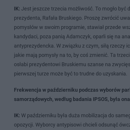
IK:
Jest jeszcze trzecia możliwość. To mogło być 
prezydenta, Rafała Bruskiego. Proszę zwrócić uw
pomysłów w swoim programie, stawiał przede wszy
kandydaci, poza panią Adamczyk, oparli się na ana
antyprezydencka. W związku z czym, siłą rzeczy ic
jakie mają pomysły na to, by coś zmienić. Ta trzec
osłabi prezydentowi Bruskiemu szanse na zwycięst
pierwszej turze może być to trudne do uzyskania.
Frekwencja w październiku podczas wyborów par
samorządowych, według badania IPSOS, była ona 
IK:
W październiku była duża mobilizacja do same
opozycji. Wyborcy antypisowi chcieli odsunąć ówcz