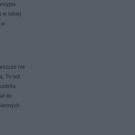
antypis
 w takiej
t w
eszcze nie
ą. To też
 kodeks
ał do
siennych.