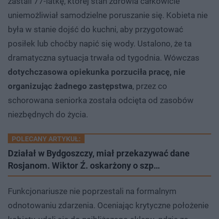
zastali 77-latkę, której stan zdrowia całkowicie
uniemożliwiał samodzielne poruszanie się. Kobieta nie
była w stanie dojść do kuchni, aby przygotować
posiłek lub choćby napić się wody. Ustalono, że ta
dramatyczna sytuacja trwała od tygodnia. Wówczas
dotychczasowa opiekunka porzuciła pracę, nie
organizując żadnego zastępstwa
, przez co
schorowana seniorka została odcięta od zasobów
niezbędnych do życia.
POLECANY ARTYKUŁ:
Działał w Bydgoszczy, miał przekazywać dane
Rosjanom. Wiktor Ź. oskarżony o szp…
Funkcjonariusze nie poprzestali na formalnym
odnotowaniu zdarzenia. Oceniając krytyczne położenie