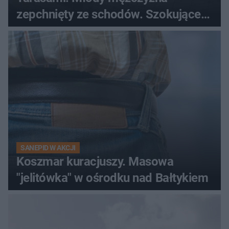
zepchnięty ze schodów. Szokujące
nagranie krąży po sieci
SANEPID W AKCJI
Koszmar kuracjuszy. Masowa
"jelitówka" w ośrodku nad Bałtykiem