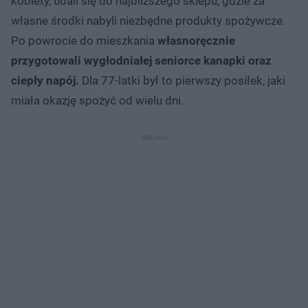
kobiety, udali się do najbliższego sklepu, gdzie za
własne środki nabyli niezbędne produkty spożywcze.
Po powrocie do mieszkania
własnoręcznie
przygotowali wygłodniałej seniorce kanapki oraz
ciepły napój.
Dla 77-latki był to pierwszy posiłek, jaki
miała okazję spożyć od wielu dni.