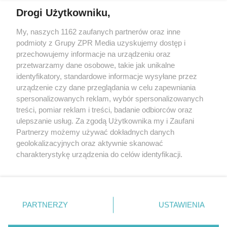
Drogi Użytkowniku,
My, naszych 1162 zaufanych partnerów oraz inne
Żaden utwór zamieszczony w serwisie nie może być powielany i
podmioty z Grupy ZPR Media uzyskujemy dostęp i
rozpowszechniany lub dalej rozpowszechniany w jakikolwiek sposób (w
tym także elektroniczny lub mechaniczny) na jakimkolwiek polu
przechowujemy informacje na urządzeniu oraz
eksploatacji w jakiejkolwiek formie, włącznie z umieszczaniem w
przetwarzamy dane osobowe, takie jak unikalne
Internecie bez pisemnej zgody właściciela praw. Jakiekolwiek użycie lub
identyfikatory, standardowe informacje wysyłane przez
wykorzystanie utworów w całości lub w części z naruszeniem prawa,
tzn. bez właściwej zgody, jest zabronione pod groźbą kary i może być
urządzenie czy dane przeglądania w celu zapewniania
ścigane prawnie.
spersonalizowanych reklam, wybór spersonalizowanych
treści, pomiar reklam i treści, badanie odbiorców oraz
ulepszanie usług. Za zgodą Użytkownika my i Zaufani
Partnerzy możemy używać dokładnych danych
geolokalizacyjnych oraz aktywnie skanować
charakterystykę urządzenia do celów identyfikacji.
Ponieważ cenimy Twoją prywatność, prosimy o zgodę na
O nas
korzystanie z tych technologii poprzez kliknięcie
Informacje prawne
„Akceptuję”. Zgoda jest dobrowolna i zawsze możesz ją
zmienić/wycofać klikając przycisk ustawień prywatności
PARTNERZY
USTAWIENIA
Nasze serwisy
znajdujący się w lewym dolnym rogu strony
. Niektóre
rodzaje przetwarzania danych nie wymagają zgody
© 2026 Grupa ZPR Media