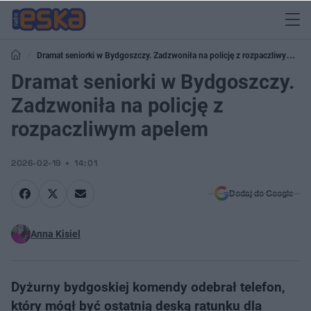
Dramat seniorki w Bydgoszczy. Zadzwoniła na policję z rozpaczliwym
apelem
Dramat seniorki w Bydgoszczy.
Zadzwoniła na policję z
rozpaczliwym apelem
2026-02-19
14:01
Dodaj do Google
Anna Kisiel
Dyżurny bydgoskiej komendy odebrał telefon,
który mógł być ostatnią deską ratunku dla