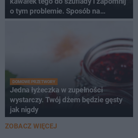
kawałek tego do szuflady i zapomnij
o tym problemie. Sposób na
pociemniałą biżuterię
DOMOWE PRZETWORY
Jedna łyżeczka w zupełności
wystarczy. Twój dżem będzie gęsty
jak nigdy
ZOBACZ WIĘCEJ