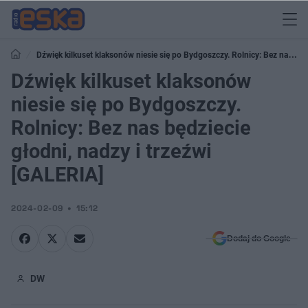
Dźwięk kilkuset klaksonów niesie się po Bydgoszczy. Rolnicy: Bez nas
będziecie głodni, nadzy i trzeźwi [GALERIA]
Dźwięk kilkuset klaksonów
niesie się po Bydgoszczy.
Rolnicy: Bez nas będziecie
głodni, nadzy i trzeźwi
[GALERIA]
2024-02-09
15:12
Dodaj do Google
DW