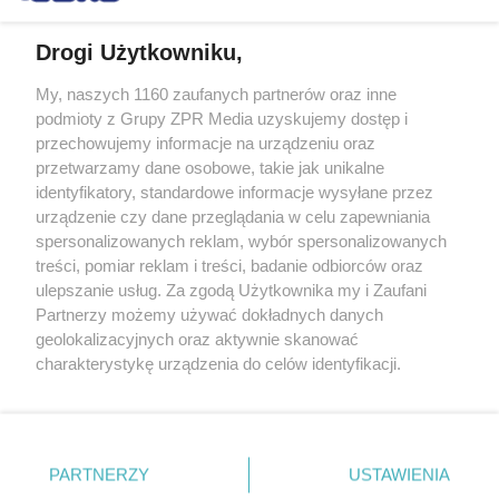
Drogi Użytkowniku,
My, naszych 1160 zaufanych partnerów oraz inne
Żaden utwór zamieszczony w serwisie nie może być powielany i
podmioty z Grupy ZPR Media uzyskujemy dostęp i
rozpowszechniany lub dalej rozpowszechniany w jakikolwiek sposób (w
przechowujemy informacje na urządzeniu oraz
tym także elektroniczny lub mechaniczny) na jakimkolwiek polu
eksploatacji w jakiejkolwiek formie, włącznie z umieszczaniem w
przetwarzamy dane osobowe, takie jak unikalne
Internecie bez pisemnej zgody właściciela praw. Jakiekolwiek użycie lub
identyfikatory, standardowe informacje wysyłane przez
wykorzystanie utworów w całości lub w części z naruszeniem prawa,
tzn. bez właściwej zgody, jest zabronione pod groźbą kary i może być
urządzenie czy dane przeglądania w celu zapewniania
ścigane prawnie.
spersonalizowanych reklam, wybór spersonalizowanych
treści, pomiar reklam i treści, badanie odbiorców oraz
ulepszanie usług. Za zgodą Użytkownika my i Zaufani
Partnerzy możemy używać dokładnych danych
geolokalizacyjnych oraz aktywnie skanować
charakterystykę urządzenia do celów identyfikacji.
Ponieważ cenimy Twoją prywatność, prosimy o zgodę na
O nas
korzystanie z tych technologii poprzez kliknięcie
Informacje prawne
„Akceptuję”. Zgoda jest dobrowolna i zawsze możesz ją
zmienić/wycofać klikając przycisk ustawień prywatności
PARTNERZY
USTAWIENIA
Nasze serwisy
znajdujący się w lewym dolnym rogu strony
. Niektóre