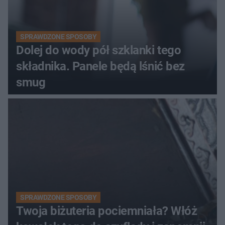
SPRAWDZONE SPOSOBY
Dolej do wody pół szklanki tego
składnika. Panele będą lśnić bez
smug
SPRAWDZONE SPOSOBY
Twoja biżuteria pociemniała? Włóż