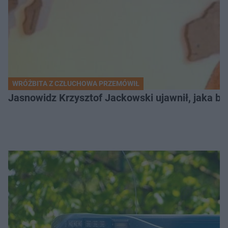
WRÓŻBITA Z CZŁUCHOWA PRZEMÓWIŁ
Jasnowidz Krzysztof Jackowski ujawnił, jaka bę