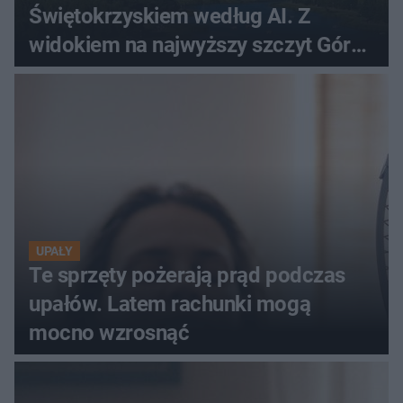
Świętokrzyskiem według AI. Z
widokiem na najwyższy szczyt Gór
Świętokrzyskich
UPAŁY
Te sprzęty pożerają prąd podczas
upałów. Latem rachunki mogą
mocno wzrosnąć