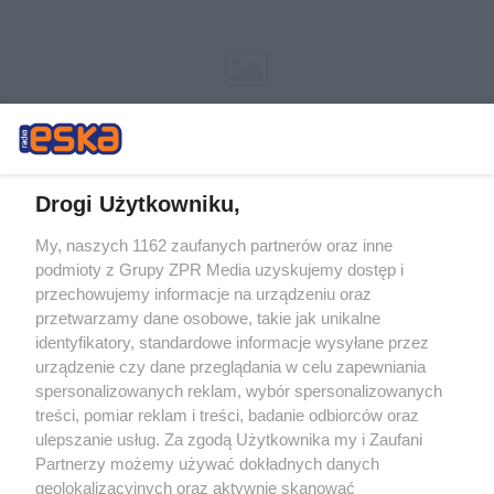
Drogi Użytkowniku,
My, naszych 1162 zaufanych partnerów oraz inne
Żaden utwór zamieszczony w serwisie nie może być powielany i
podmioty z Grupy ZPR Media uzyskujemy dostęp i
rozpowszechniany lub dalej rozpowszechniany w jakikolwiek sposób (w
tym także elektroniczny lub mechaniczny) na jakimkolwiek polu
przechowujemy informacje na urządzeniu oraz
eksploatacji w jakiejkolwiek formie, włącznie z umieszczaniem w
przetwarzamy dane osobowe, takie jak unikalne
Internecie bez pisemnej zgody właściciela praw. Jakiekolwiek użycie lub
identyfikatory, standardowe informacje wysyłane przez
wykorzystanie utworów w całości lub w części z naruszeniem prawa,
tzn. bez właściwej zgody, jest zabronione pod groźbą kary i może być
urządzenie czy dane przeglądania w celu zapewniania
ścigane prawnie.
spersonalizowanych reklam, wybór spersonalizowanych
treści, pomiar reklam i treści, badanie odbiorców oraz
ulepszanie usług. Za zgodą Użytkownika my i Zaufani
Partnerzy możemy używać dokładnych danych
geolokalizacyjnych oraz aktywnie skanować