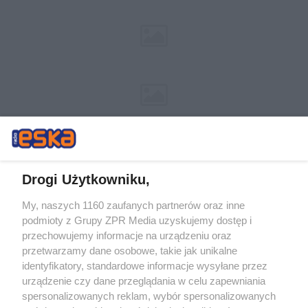
Drogi Użytkowniku,
My, naszych 1160 zaufanych partnerów oraz inne
Żaden utwór zamieszczony w serwisie nie może być powielany i
podmioty z Grupy ZPR Media uzyskujemy dostęp i
rozpowszechniany lub dalej rozpowszechniany w jakikolwiek sposób (w
tym także elektroniczny lub mechaniczny) na jakimkolwiek polu
przechowujemy informacje na urządzeniu oraz
eksploatacji w jakiejkolwiek formie, włącznie z umieszczaniem w
przetwarzamy dane osobowe, takie jak unikalne
Internecie bez pisemnej zgody właściciela praw. Jakiekolwiek użycie lub
identyfikatory, standardowe informacje wysyłane przez
wykorzystanie utworów w całości lub w części z naruszeniem prawa,
tzn. bez właściwej zgody, jest zabronione pod groźbą kary i może być
urządzenie czy dane przeglądania w celu zapewniania
ścigane prawnie.
spersonalizowanych reklam, wybór spersonalizowanych