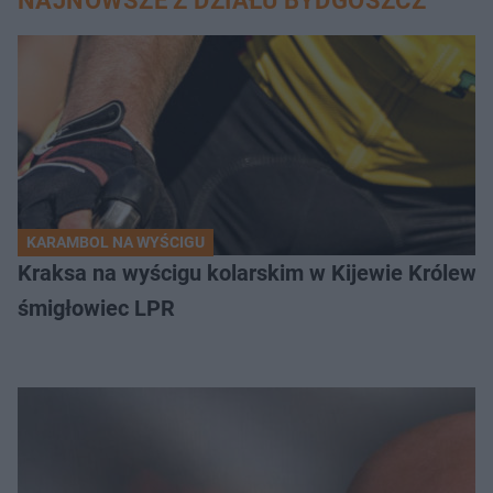
NAJNOWSZE Z DZIAŁU BYDGOSZCZ
KARAMBOL NA WYŚCIGU
Kraksa na wyścigu kolarskim w Kijewie Królews
śmigłowiec LPR