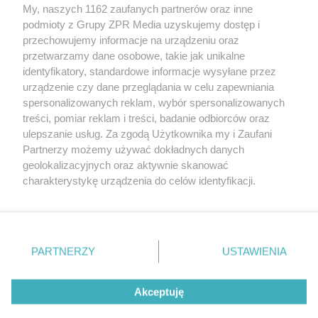
My, naszych 1162 zaufanych partnerów oraz inne
Żaden utwór zamieszczony w serwisie nie może być powielany i
podmioty z Grupy ZPR Media uzyskujemy dostęp i
rozpowszechniany lub dalej rozpowszechniany w jakikolwiek sposób (w
tym także elektroniczny lub mechaniczny) na jakimkolwiek polu
przechowujemy informacje na urządzeniu oraz
eksploatacji w jakiejkolwiek formie, włącznie z umieszczaniem w
przetwarzamy dane osobowe, takie jak unikalne
Internecie bez pisemnej zgody właściciela praw. Jakiekolwiek użycie lub
identyfikatory, standardowe informacje wysyłane przez
wykorzystanie utworów w całości lub w części z naruszeniem prawa,
tzn. bez właściwej zgody, jest zabronione pod groźbą kary i może być
urządzenie czy dane przeglądania w celu zapewniania
ścigane prawnie.
spersonalizowanych reklam, wybór spersonalizowanych
treści, pomiar reklam i treści, badanie odbiorców oraz
ulepszanie usług. Za zgodą Użytkownika my i Zaufani
Partnerzy możemy używać dokładnych danych
geolokalizacyjnych oraz aktywnie skanować
charakterystykę urządzenia do celów identyfikacji.
Ponieważ cenimy Twoją prywatność, prosimy o zgodę na
O nas
korzystanie z tych technologii poprzez kliknięcie
Informacje prawne
„Akceptuję”. Zgoda jest dobrowolna i zawsze możesz ją
zmienić/wycofać klikając przycisk ustawień prywatności
PARTNERZY
USTAWIENIA
Nasze serwisy
znajdujący się w lewym dolnym rogu strony
. Niektóre
rodzaje przetwarzania danych nie wymagają zgody
© 2026 Grupa ZPR Media
Akceptuję
użytkownika, ale masz prawo sprzeciwić się takiemu
przetwarzaniu. Preferencje będą miały zastosowanie tylko