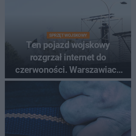
SPRZĘT WOJSKOWY
Ten pojazd wojskowy
rozgrzał internet do
czerwoności. Warszawiacy
pytali, czy to Mad Max!