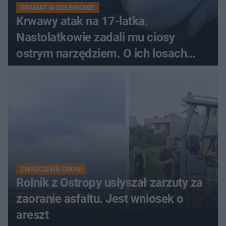
DRAMAT W GOLENIOWIE
Krwawy atak na 17-latka.
Nastolatkowie zadali mu ciosy
ostrym narzędziem. O ich losach
zdecyduje sąd rodzinny
ZNISZCZENIE DROGI
Rolnik z Ostropy usłyszał zarzuty za
zaoranie asfaltu. Jest wniosek o
areszt