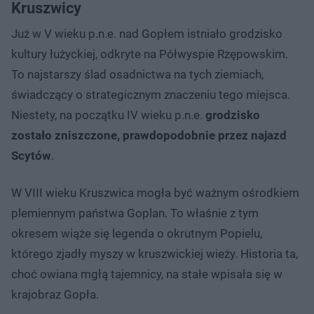
Kruszwicy
Już w V wieku p.n.e. nad Gopłem istniało grodzisko
kultury łużyckiej, odkryte na Półwyspie Rzępowskim.
To najstarszy ślad osadnictwa na tych ziemiach,
świadczący o strategicznym znaczeniu tego miejsca.
Niestety, na początku IV wieku p.n.e.
grodzisko
zostało zniszczone, prawdopodobnie przez najazd
Scytów
.
W VIII wieku Kruszwica mogła być ważnym ośrodkiem
plemiennym państwa Goplan. To właśnie z tym
okresem wiąże się legenda o okrutnym Popielu,
którego zjadły myszy w kruszwickiej wieży. Historia ta,
choć owiana mgłą tajemnicy, na stałe wpisała się w
krajobraz Gopła.