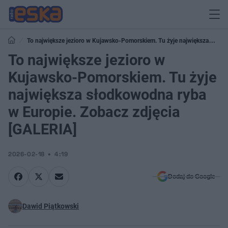
To największe jezioro w Kujawsko-Pomorskiem. Tu żyje największa
słodkowodna ryba w Europie. Zobacz zdjęcia [GALERIA]
To największe jezioro w
Kujawsko-Pomorskiem. Tu żyje
największa słodkowodna ryba
w Europie. Zobacz zdjęcia
[GALERIA]
2026-02-18
4:19
Dodaj do Google
Dawid Piątkowski