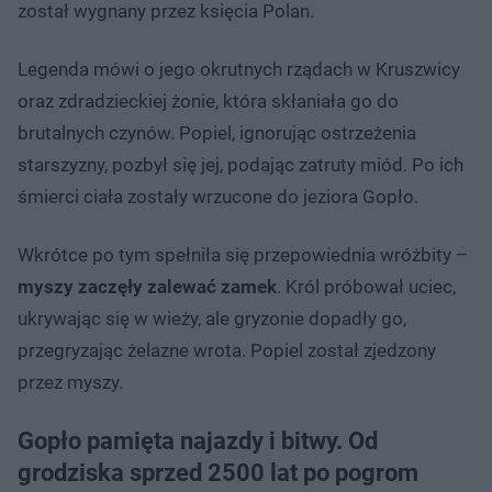
został wygnany przez księcia Polan.
Legenda mówi o jego okrutnych rządach w Kruszwicy
oraz zdradzieckiej żonie, która skłaniała go do
brutalnych czynów. Popiel, ignorując ostrzeżenia
starszyzny, pozbył się jej, podając zatruty miód. Po ich
śmierci ciała zostały wrzucone do jeziora Gopło.
Wkrótce po tym spełniła się przepowiednia wróżbity –
myszy zaczęły zalewać zamek
. Król próbował uciec,
ukrywając się w wieży, ale gryzonie dopadły go,
przegryzając żelazne wrota. Popiel został zjedzony
przez myszy.
Gopło pamięta najazdy i bitwy. Od
grodziska sprzed 2500 lat po pogrom