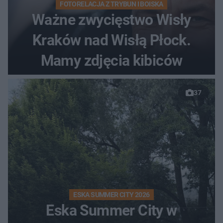
FOTORELACJA Z TRYBUN I BOISKA
Ważne zwycięstwo Wisły
Kraków nad Wisłą Płock.
Mamy zdjęcia kibiców
37
ESKA SUMMER CITY 2026
Eska Summer City w