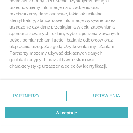
meczu na szczycie. Kto
podmioty z Grupy ZPR Media uzyskujemy dostęp i
przechowujemy informacje na urządzeniu oraz
przesądził o losach
przetwarzamy dane osobowe, takie jak unikalne
identyfikatory, standardowe informacje wysyłane przez
spotkania?
urządzenie czy dane przeglądania w celu zapewniania
spersonalizowanych reklam, wybór spersonalizowanych
treści, pomiar reklam i treści, badanie odbiorców oraz
ulepszanie usług. Za zgodą Użytkownika my i Zaufani
Partnerzy możemy używać dokładnych danych
geolokalizacyjnych oraz aktywnie skanować
charakterystykę urządzenia do celów identyfikacji.
Ponieważ cenimy Twoją prywatność, prosimy o zgodę na
korzystanie z tych technologii poprzez kliknięcie
„Akceptuję”. Zgoda jest dobrowolna i zawsze możesz ją
zmienić/wycofać klikając przycisk ustawień prywatności
PIŁKA NOŻNA
PARTNERZY
USTAWIENIA
Ekstraklasa piłkarska
znajdujący się w lewym dolnym rogu strony
. Niektóre
rodzaje przetwarzania danych nie wymagają zgody
powraca do Krakowa. Kto
Akceptuję
użytkownika, ale masz prawo sprzeciwić się takiemu
przetwarzaniu. Preferencje będą miały zastosowanie tylko
wygrał starcie imienniczek na
na tej witrynie.