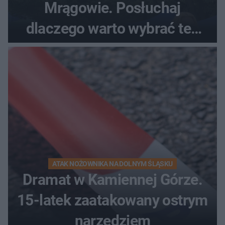
Mrągowie. Posłuchaj
dlaczego warto wybrać ten
kierunek na urlop!
ATAK NOŻOWNIKA NA DOLNYM ŚLĄSKU
Dramat w Kamiennej Górze.
15-latek zaatakowany ostrym
narzędziem