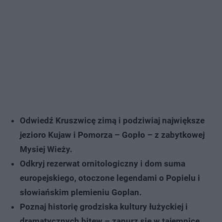
Odwiedź Kruszwicę zimą i podziwiaj największe
jezioro Kujaw i Pomorza – Gopło – z zabytkowej
Mysiej Wieży.
Odkryj rezerwat ornitologiczny i dom suma
europejskiego, otoczone legendami o Popielu i
słowiańskim plemieniu Goplan.
Poznaj historię grodziska kultury łużyckiej i
dramatycznych bitew – zanurz się w tajemnice