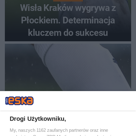
Wisła Kraków wygrywa z
Płockiem. Determinacja
kluczem do sukcesu
PIŁKA NOŻNA
Drogi Użytkowniku,
Wisła Kraków wygrywa w
My, naszych 1162 zaufanych partnerów oraz inne