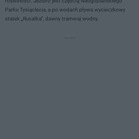
roślinności. Jezioro jest częścią Nadgoplańskiego
Parku Tysiąclecia, a po wodach pływa wycieczkowy
statek „Rusałka”, dawny tramwaj wodny.