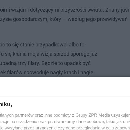
swoimi wizjami dotyczącymi przyszłości świata. Znany jas
ysie gospodarczym, który — według jego przewidywań
lbo to się stanie przypadkowo, albo to
 się kłania moja wizja sprzed sporego już
padną trzy filary. Będzie to upadek być
k filarów spowoduje nagły krach i nagłe
uje bezrobocie i długotrwały kryzys - mówił
ki na swoim kanale na YouTube.
niku,
fanych partnerów oraz inne podmioty z Grupy ZPR Media uzyskujem
cje na urządzeniu oraz przetwarzamy dane osobowe, takie jak unika
je wysyłane przez urządzenie czy dane przeglądania w celu zapewn