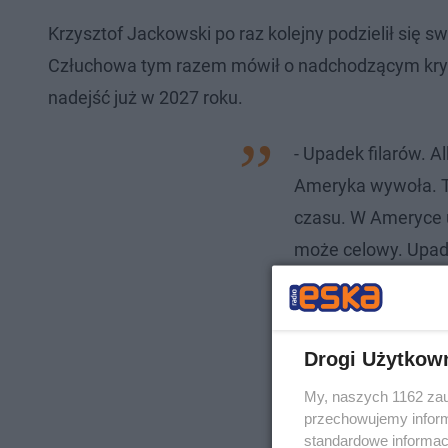
Krzysztof Jackowski po raz kolejny podzielił się 
Człuchowa tym razem mówił o nadchodzącym kryz
nadejść już w 2027 roku.
- Upadek filarów. A
Ameryka wywoła. Tu
czasu. W Ameryce u
może celowy. Upade
bankructwa. Spowod
jasnowidz Jackows
Drogi Użytkow
My, naszych 1162 zau
przechowujemy informa
standardowe informac