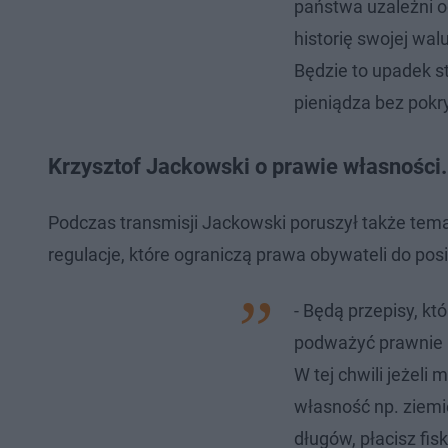
państwa uzależni o
historię swojej walu
Będzie to upadek st
pieniądza bez pokr
Krzysztof Jackowski o prawie własności
Podczas transmisji Jackowski poruszył także tem
regulacje, które ograniczą prawa obywateli do po
- Będą przepisy, kt
podważyć prawnie n
W tej chwili jeżeli
własność np. ziemię
długów, płacisz fis