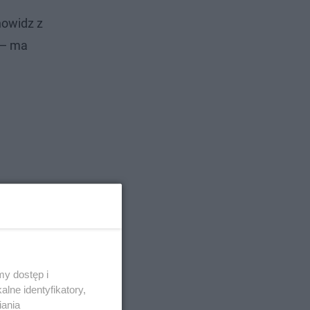
nowidz z
 — ma
y dostęp i
lne identyfikatory,
iania