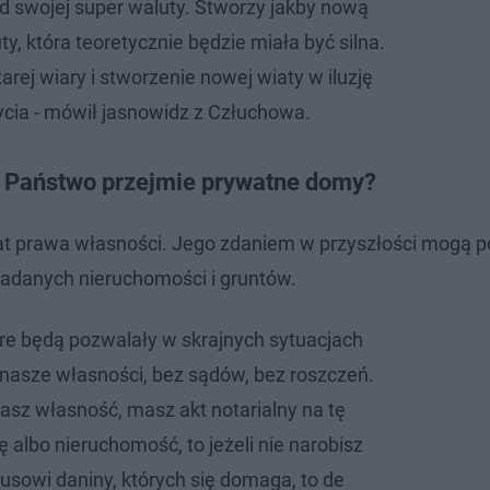
d swojej super waluty. Stworzy jakby nową
ty, która teoretycznie będzie miała być silna.
arej wiary i stworzenie nowej wiaty w iluzję
ycia - mówił jasnowidz z Człuchowa.
. Państwo przejmie prywatne domy?
at prawa własności. Jego zdaniem w przyszłości mogą po
siadanych nieruchomości i gruntów.
óre będą pozwalały w skrajnych sytuacjach
asze własności, bez sądów, bez roszczeń.
 masz własność, masz akt notarialny na tę
 albo nieruchomość, to jeżeli nie narobisz
kusowi daniny, których się domaga, to de