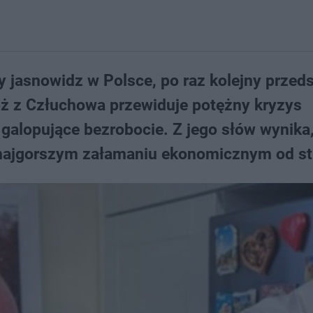
y jasnowidz w Polsce, po raz kolejny przeds
óż z Człuchowa przewiduje potężny kryzys
galopujące bezrobocie. Z jego słów wynika,
 najgorszym załamaniu ekonomicznym od stu