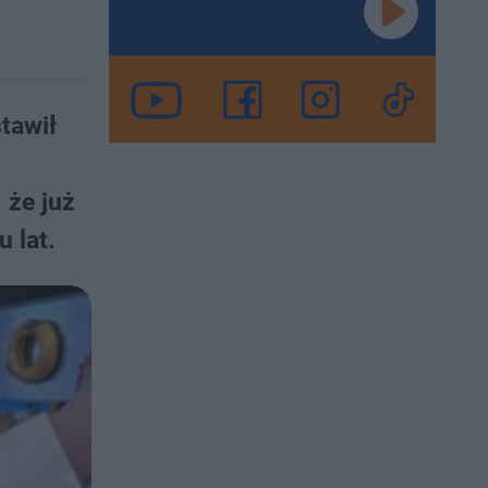
tawił
 że już
 lat.