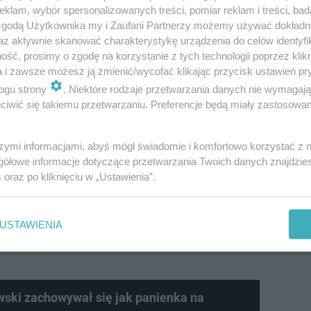
klam, wybór spersonalizowanych treści, pomiar reklam i treści, bad
 zgodą Użytkownika my i Zaufani Partnerzy możemy używać dokład
az aktywnie skanować charakterystykę urządzenia do celów identyfi
ść, prosimy o zgodę na korzystanie z tych technologii poprzez klikn
a i zawsze możesz ją zmienić/wycofać klikając przycisk ustawień pr
ogu strony
. Niektóre rodzaje przetwarzania danych nie wymagaj
iwić się takiemu przetwarzaniu. Preferencje będą miały zastosowanie
szymi informacjami, abyś mógł świadomie i komfortowo korzystać z
gółowe informacje dotyczące przetwarzania Twoich danych znajdzi
 Ameryka zaproponuje nową walutę
s
oraz po kliknięciu w „Ustawienia”.
ia gospodarczego mogą pojawić się już w najbliższym
USTAWIENIA
śnie w 2027 roku. Jasnowidz z Człuchowa uważa, że moż
ki zachowywał się jak panienka na