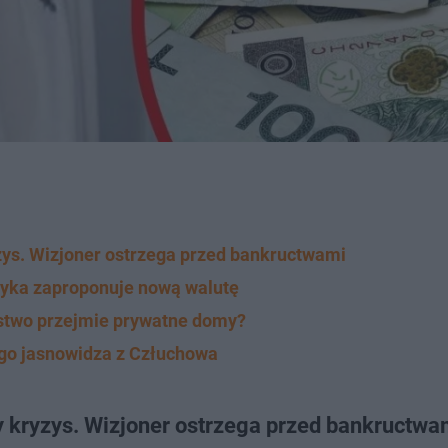
ys. Wizjoner ostrzega przed bankructwami
ryka zaproponuje nową walutę
ństwo przejmie prywatne domy?
ego jasnowidza z Człuchowa
 kryzys. Wizjoner ostrzega przed bankructwa