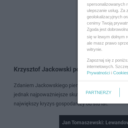
spersonalizowanych re
ulepszanie usług. Za
geolokalizacyjnych or
cenimy Twoją prywatno
Zgoda jest dobrowoln
się w lewym dolnym r
ale masz prawo sprzec
witrynie.
Zapoznaj się z poniż
internetowych. Szcze
Krzysztof Jackowski podał datę krachu.
Prywatności
i
Cookie
Zdaniem Jackowskiego pierwsze symptomy załaman
PARTNERZY
jednak najpoważniejsze skutki świat odczuje wła
największy kryzys gospodarczy od stu lat.
Jan Tomaszewski: Lewandows