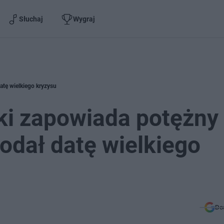
Słuchaj
Wygraj
tę wielkiego kryzysu
ki zapowiada potężny
odał datę wielkiego
Do