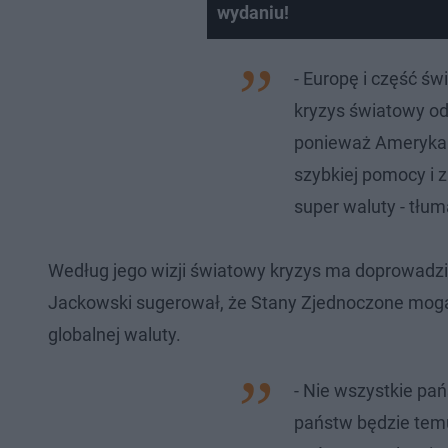
wydaniu!
- Europę i część ś
kryzys światowy od 
ponieważ Ameryka w
szybkiej pomocy i z
super waluty - tłu
Według jego wizji światowy kryzys ma doprowadz
Jackowski sugerował, że Stany Zjednoczone mog
globalnej waluty.
- Nie wszystkie pa
państw będzie tem