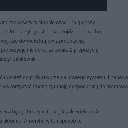
wiata czeka w tym okresie czasu najgłębszy
lat 20. ubiegłego stulecia. Dojdzie do krachu,
yjdzie do wielu krajów z propozycją
 propozycją nie do odrzucenia. Z propozycją
maczył Jackowski.
ić również do prób stworzenia nowego systemu finanso
ą wykorzystać trudną sytuację gospodarczą do promowa
ństwa będą chciały w to wejść, ale większość
u skłonna. Ameryka w ten sposób te