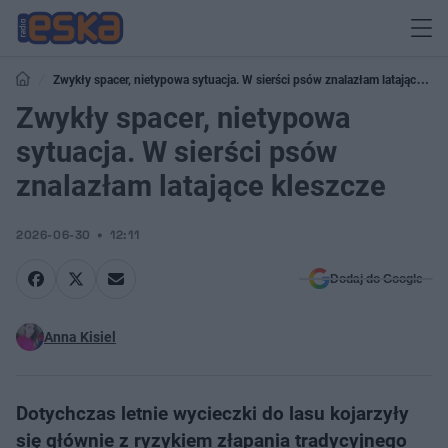
Zwykły spacer, nietypowa sytuacja. W sierści psów znalazłam latające
kleszcze
Zwykły spacer, nietypowa
sytuacja. W sierści psów
znalazłam latające kleszcze
2026-06-30
12:11
Dodaj do Google
Anna Kisiel
Dotychczas letnie wycieczki do lasu kojarzyły
się głównie z ryzykiem złapania tradycyjnego