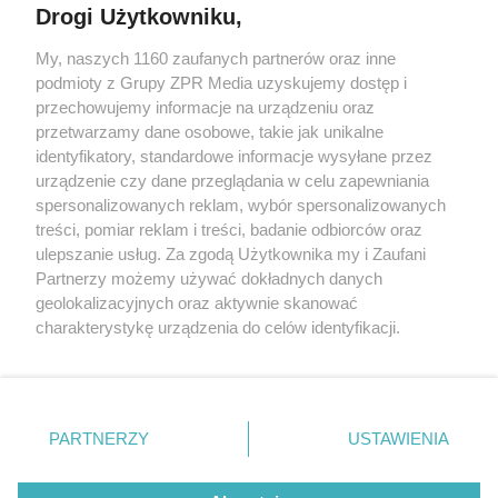
Drogi Użytkowniku,
My, naszych 1160 zaufanych partnerów oraz inne
Żaden utwór zamieszczony w serwisie nie może być powielany i
podmioty z Grupy ZPR Media uzyskujemy dostęp i
rozpowszechniany lub dalej rozpowszechniany w jakikolwiek sposób (w
tym także elektroniczny lub mechaniczny) na jakimkolwiek polu
przechowujemy informacje na urządzeniu oraz
eksploatacji w jakiejkolwiek formie, włącznie z umieszczaniem w
przetwarzamy dane osobowe, takie jak unikalne
Internecie bez pisemnej zgody właściciela praw. Jakiekolwiek użycie lub
identyfikatory, standardowe informacje wysyłane przez
wykorzystanie utworów w całości lub w części z naruszeniem prawa,
tzn. bez właściwej zgody, jest zabronione pod groźbą kary i może być
urządzenie czy dane przeglądania w celu zapewniania
ścigane prawnie.
spersonalizowanych reklam, wybór spersonalizowanych
treści, pomiar reklam i treści, badanie odbiorców oraz
ulepszanie usług. Za zgodą Użytkownika my i Zaufani
Partnerzy możemy używać dokładnych danych
geolokalizacyjnych oraz aktywnie skanować
charakterystykę urządzenia do celów identyfikacji.
Ponieważ cenimy Twoją prywatność, prosimy o zgodę na
O nas
korzystanie z tych technologii poprzez kliknięcie
Informacje prawne
„Akceptuję”. Zgoda jest dobrowolna i zawsze możesz ją
zmienić/wycofać klikając przycisk ustawień prywatności
PARTNERZY
USTAWIENIA
Nasze serwisy
znajdujący się w lewym dolnym rogu strony
. Niektóre
rodzaje przetwarzania danych nie wymagają zgody
© 2026 Grupa ZPR Media