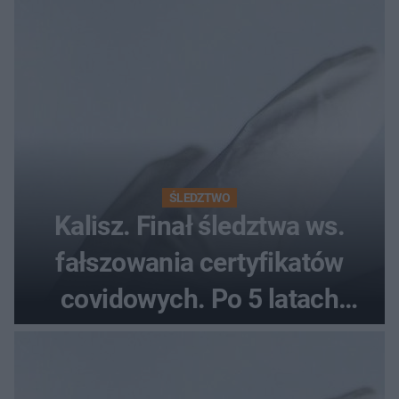
każdy pielgrzym
ŚLEDZTWO
Kalisz. Finał śledztwa ws.
fałszowania certyfikatów
covidowych. Po 5 latach
prokurator zamyka sprawę