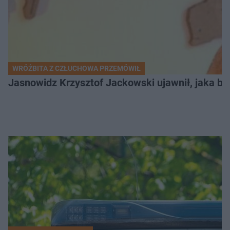
WRÓŻBITA Z CZŁUCHOWA PRZEMÓWIŁ
Jasnowidz Krzysztof Jackowski ujawnił, jaka bę