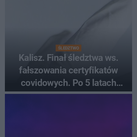
ŚLEDZTWO
Kalisz. Finał śledztwa ws.
fałszowania certyfikatów
covidowych. Po 5 latach
prokurator zamyka sprawę