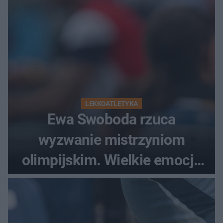
LEKKOATLETYKA
Ewa Swoboda rzuca
wyzwanie mistrzyniom
olimpijskim. Wielkie emocje
podczas Silesia Memoriału
Kamili Skolimowskiej