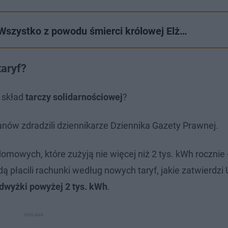
 Wszystko z powodu śmierci królowej Elż…
taryf?
w skład
tarczy solidarnościowej
?
nów zdradzili dziennikarze Dziennika Gazety Prawnej.
mowych, które zużyją nie więcej niż 2 tys. kWh rocznie
dą płacili rachunki według nowych taryf, jakie zatwierdzi
dwyżki powyżej 2 tys. kWh
.