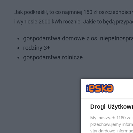
Jak podkreślił, to co najmniej 150 zł oszczędności
i wyniesie 2600 kWh rocznie. Jakie to będą przypa
gospodarstwa domowe z os. niepełnosp
rodziny 3+
gospodarstwa rolnicze
Drogi Użytkow
My, naszych 1160 zau
przechowujemy informa
standardowe informac