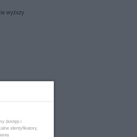
zie wyższy
y dostęp i
lne identyfikatory,
iania