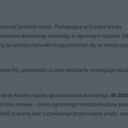
iększość polskich rodzin. Postępujący w Europie kryzys
podarstwa domowego wzrastają w ogromnym stopniu. Zda
zą, że wyższe rachunki mogą przełożyć się na niższe pop
ezes PiS, powiedział co zrobi władza by zmniejszyć obci
 prąd do każdej rodziny, gospodarstwa domowego,
do 200
. Krótko mówiąc - mimo ogromnego wzrostu kosztów pali
ą dość znaczną ilość zużywanego przez rodziny prądu, cen