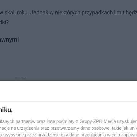
 w skali roku. Jednak w niektórych przypadkach limit będ
dki?
rawnymi
niku,
fanych partnerów oraz inne podmioty z Grupy ZPR Media uzyskujem
cje na urządzeniu oraz przetwarzamy dane osobowe, takie jak unika
je wysyłane przez urządzenie czy dane przeglądania w celu zapewn