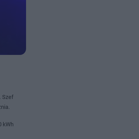
. Szef
znia.
0 kWh