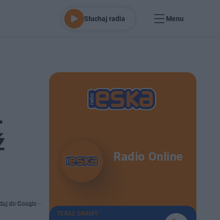
Słuchaj radia
Menu
.
ź
Radio Online
daj do Google
TERAZ GRAMY