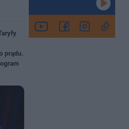
Taryfy
o prądu.
program