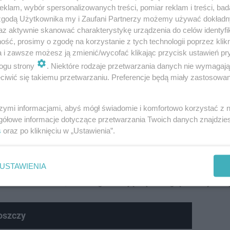
klam, wybór spersonalizowanych treści, pomiar reklam i treści, bad
 zgodą Użytkownika my i Zaufani Partnerzy możemy używać dokład
az aktywnie skanować charakterystykę urządzenia do celów identyfi
ść, prosimy o zgodę na korzystanie z tych technologii poprzez klikn
a i zawsze możesz ją zmienić/wycofać klikając przycisk ustawień pr
dzie miało korzyść, bo tylko nadwyżka będzie obciążona
ogu strony
. Niektóre rodzaje przetwarzania danych nie wymagaj
iwić się takiemu przetwarzaniu. Preferencje będą miały zastosowanie
ędzania prądu.
szymi informacjami, abyś mógł świadomie i komfortowo korzystać z
gółowe informacje dotyczące przetwarzania Twoich danych znajdzi
s
oraz po kliknięciu w „Ustawienia”.
oku będzie wiązało się z obniżką ceny energii - powiedzia
a zostanie
dopłata do prądu
. Według deklaracji premiera
USTAWIENIA
rstwa domowe, które ogrzewają się energią elektryczną
oszczy