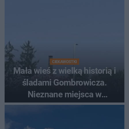
CIEKAWOSTKI
Mała wieś z wielką historią i
śladami Gombrowicza.
Nieznane miejsca w
Świętokrzyskiem