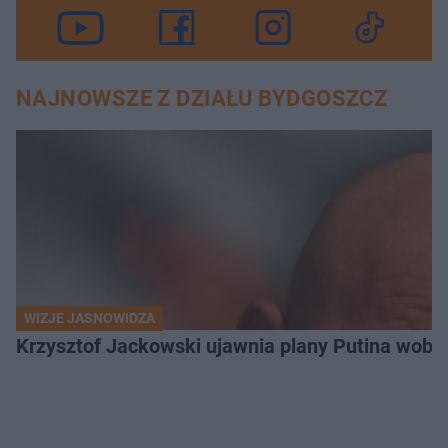
NAJNOWSZE Z DZIAŁU BYDGOSZCZ
WIZJE JASNOWIDZA
Krzysztof Jackowski ujawnia plany Putina wobec 