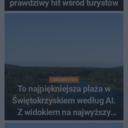
prawdziwy hit wśród turystów
CIEKAWOSTKA
To najpiękniejsza plaża w
Świętokrzyskiem według AI.
Z widokiem na najwyższy
szczyt Gór Świętokrzyskich