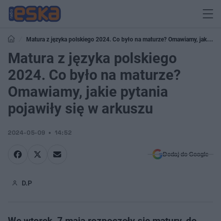
Matura z języka polskiego 2024. Co było na maturze? Omawiamy, jakie
pytania pojawiły się w arkuszu
Matura z języka polskiego
2024. Co było na maturze?
Omawiamy, jakie pytania
pojawiły się w arkuszu
2024-05-09
14:52
Dodaj do Google
D.P
We wtorek, 7 maja rozpoczęły się matury, do