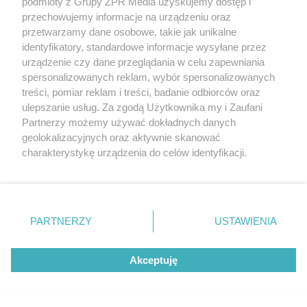
podmioty z Grupy ZPR Media uzyskujemy dostęp i
przechowujemy informacje na urządzeniu oraz
przetwarzamy dane osobowe, takie jak unikalne
identyfikatory, standardowe informacje wysyłane przez
urządzenie czy dane przeglądania w celu zapewniania
spersonalizowanych reklam, wybór spersonalizowanych
treści, pomiar reklam i treści, badanie odbiorców oraz
ulepszanie usług. Za zgodą Użytkownika my i Zaufani
Partnerzy możemy używać dokładnych danych
geolokalizacyjnych oraz aktywnie skanować
DOMOWE TRIKI
charakterystykę urządzenia do celów identyfikacji.
Zwilż kartkę i połóż na
Ponieważ cenimy Twoją prywatność, prosimy o zgodę na
parapecie. Żadna mucha nie
korzystanie z tych technologii poprzez kliknięcie
„Akceptuję”. Zgoda jest dobrowolna i zawsze możesz ją
wleci do twojego domu
zmienić/wycofać klikając przycisk ustawień prywatności
PARTNERZY
USTAWIENIA
znajdujący się w lewym dolnym rogu strony
. Niektóre
rodzaje przetwarzania danych nie wymagają zgody
Akceptuję
użytkownika, ale masz prawo sprzeciwić się takiemu
przetwarzaniu. Preferencje będą miały zastosowanie tylko
na tej witrynie.