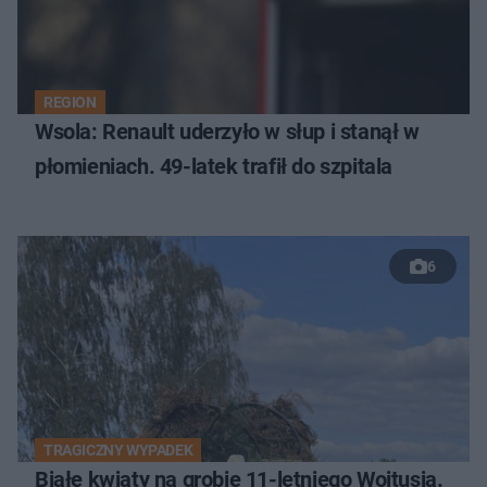
REGION
Wsola: Renault uderzyło w słup i stanął w
płomieniach. 49-latek trafił do szpitala
6
TRAGICZNY WYPADEK
Białe kwiaty na grobie 11-letniego Wojtusia.