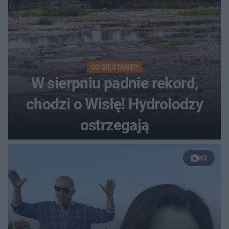
CO SIĘ STANIE?
W sierpniu padnie rekord,
chodzi o Wisłę! Hydrolodzy
ostrzegają
43