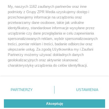
My, naszych 1162 zaufanych partnerów oraz inne
Żaden utwór zamieszczony w serwisie nie może być powielany i
podmioty z Grupy ZPR Media uzyskujemy dostęp i
rozpowszechniany lub dalej rozpowszechniany w jakikolwiek sposób (w
tym także elektroniczny lub mechaniczny) na jakimkolwiek polu
przechowujemy informacje na urządzeniu oraz
eksploatacji w jakiejkolwiek formie, włącznie z umieszczaniem w
przetwarzamy dane osobowe, takie jak unikalne
Internecie bez pisemnej zgody właściciela praw. Jakiekolwiek użycie lub
identyfikatory, standardowe informacje wysyłane przez
wykorzystanie utworów w całości lub w części z naruszeniem prawa,
tzn. bez właściwej zgody, jest zabronione pod groźbą kary i może być
urządzenie czy dane przeglądania w celu zapewniania
ścigane prawnie.
spersonalizowanych reklam, wybór spersonalizowanych
treści, pomiar reklam i treści, badanie odbiorców oraz
ulepszanie usług. Za zgodą Użytkownika my i Zaufani
Partnerzy możemy używać dokładnych danych
geolokalizacyjnych oraz aktywnie skanować
charakterystykę urządzenia do celów identyfikacji.
Ponieważ cenimy Twoją prywatność, prosimy o zgodę na
O nas
korzystanie z tych technologii poprzez kliknięcie
Informacje prawne
„Akceptuję”. Zgoda jest dobrowolna i zawsze możesz ją
zmienić/wycofać klikając przycisk ustawień prywatności
PARTNERZY
USTAWIENIA
Nasze serwisy
znajdujący się w lewym dolnym rogu strony
. Niektóre
rodzaje przetwarzania danych nie wymagają zgody
© 2026 Grupa ZPR Media
Akceptuję
użytkownika, ale masz prawo sprzeciwić się takiemu