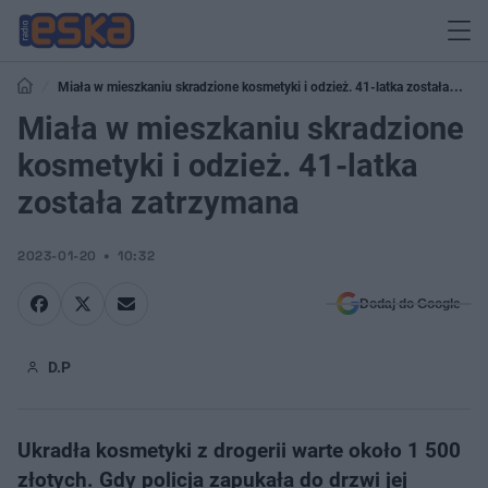
Miała w mieszkaniu skradzione kosmetyki i odzież. 41-latka została
zatrzymana
Miała w mieszkaniu skradzione
kosmetyki i odzież. 41-latka
została zatrzymana
2023-01-20
10:32
Dodaj do Google
D.P
Ukradła kosmetyki z drogerii warte około 1 500
złotych. Gdy policja zapukała do drzwi jej