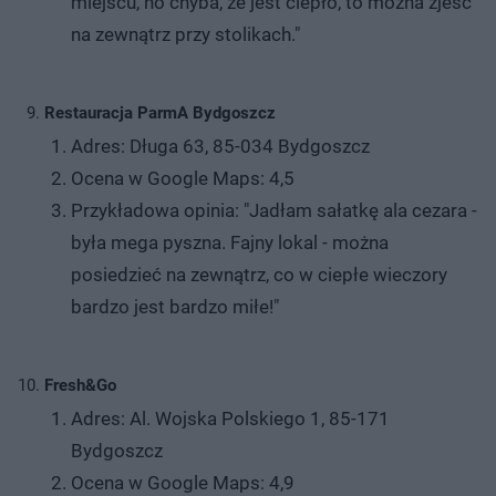
miejscu, no chyba, że jest ciepło, to można zjeść
na zewnątrz przy stolikach."
Restauracja ParmA Bydgoszcz
Adres: Długa 63, 85-034 Bydgoszcz
Ocena w Google Maps: 4,5
Przykładowa opinia: "Jadłam sałatkę ala cezara -
była mega pyszna. Fajny lokal - można
posiedzieć na zewnątrz, co w ciepłe wieczory
bardzo jest bardzo miłe!"
Fresh&Go
Adres: Al. Wojska Polskiego 1, 85-171
Bydgoszcz
Ocena w Google Maps: 4,9