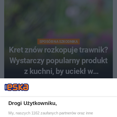
SPOSÓB NA SZKODNIKA
Kret znów rozkopuje trawnik?
Wystarczy popularny produkt
z kuchni, by uciekł w
popłochu
Drogi Użytkowniku,
My, naszych 1162 zaufanych partnerów oraz inne