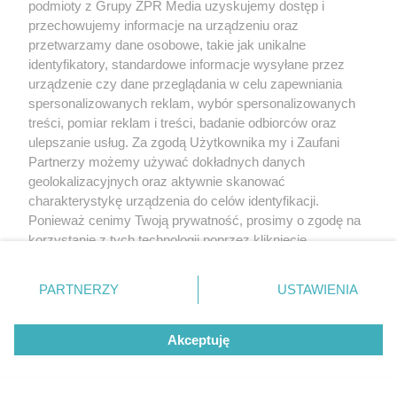
podmioty z Grupy ZPR Media uzyskujemy dostęp i
przechowujemy informacje na urządzeniu oraz
przetwarzamy dane osobowe, takie jak unikalne
KOSZYKÓWKA
identyfikatory, standardowe informacje wysyłane przez
Przyczyna śmierci Brandona
urządzenie czy dane przeglądania w celu zapewniania
Clarke'a. Ujawniono wyniki sekcji
spersonalizowanych reklam, wybór spersonalizowanych
treści, pomiar reklam i treści, badanie odbiorców oraz
zwłok
ulepszanie usług. Za zgodą Użytkownika my i Zaufani
Partnerzy możemy używać dokładnych danych
geolokalizacyjnych oraz aktywnie skanować
charakterystykę urządzenia do celów identyfikacji.
Ponieważ cenimy Twoją prywatność, prosimy o zgodę na
korzystanie z tych technologii poprzez kliknięcie
„Akceptuję”. Zgoda jest dobrowolna i zawsze możesz ją
zmienić/wycofać klikając przycisk ustawień prywatności
PARTNERZY
USTAWIENIA
znajdujący się w lewym dolnym rogu strony
. Niektóre
rodzaje przetwarzania danych nie wymagają zgody
PIŁKA NOŻNA
Akceptuję
użytkownika, ale masz prawo sprzeciwić się takiemu
Jagiellonia Białystok powalczy z
przetwarzaniu. Preferencje będą miały zastosowanie tylko
na tej witrynie.
Widzewem Łódź. Kto wygra w hicie