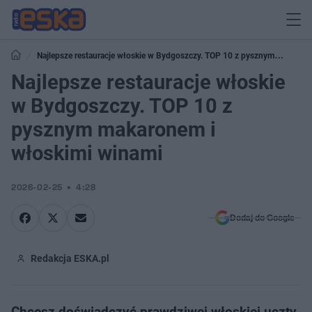
Najlepsze restauracje włoskie w Bydgoszczy. TOP 10 z pysznym
makaronem i włoskimi winami
Najlepsze restauracje włoskie
w Bydgoszczy. TOP 10 z
pysznym makaronem i
włoskimi winami
2026-02-25
4:28
Dodaj do Google
Redakcja ESKA.pl
Chcesz doświadczyć prawdziwej włoskiej uczty