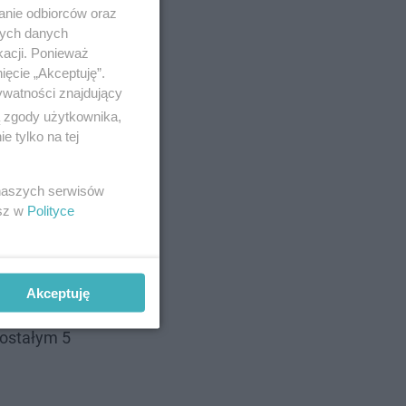
anie odbiorców oraz
nych danych
kacji. Ponieważ
ięcie „Akceptuję”.
ywatności znajdujący
ą zgody użytkownika,
 tylko na tej
 naszych serwisów
esz w
Polityce
Akceptuję
zostałym 5