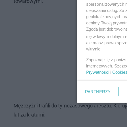
towarowymi.
spersonalizowanych re
ulepszanie usług. Za
geolokalizacyjnych or
cenimy Twoją prywatno
Zgoda jest dobrowoln
się w lewym dolnym r
ale masz prawo sprzec
witrynie.
Zapoznaj się z poniż
internetowych. Szcze
Prywatności
i
Cookie
PARTNERZY
Mężczyźni trafili do tymczasowego aresztu. Kieru
lat za kratami.