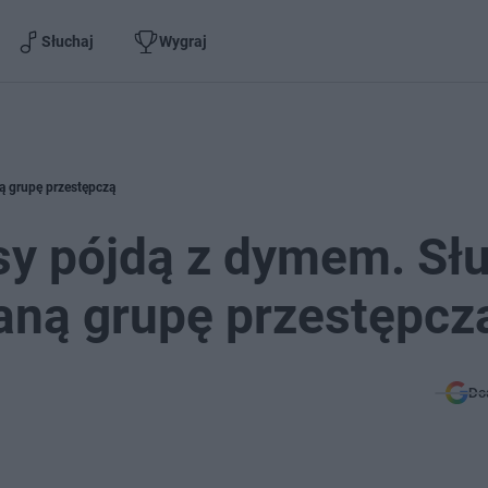
Słuchaj
Wygraj
ą grupę przestępczą
sy pójdą z dymem. Sł
aną grupę przestępcz
Do