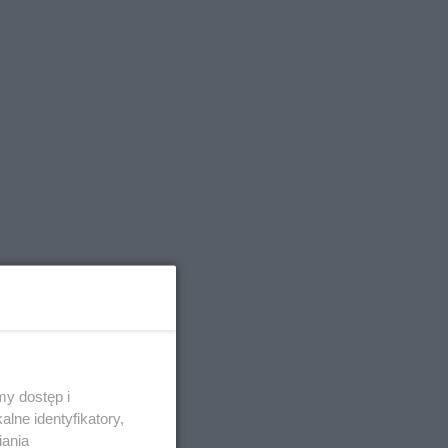
ępczą,
cją
y dostęp i
lne identyfikatory,
iania