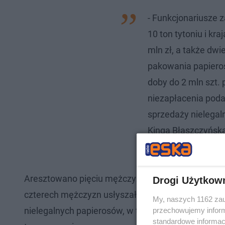
- Funkcjonariusze 
10 ton tytoniu i kr
mln zł, a także dwie
pakowania papiero
doby do 2 mln szt. 
niezapłacenia poda
sprzedaży nielegal
Kinga Błaszczyńska
Skarbowej w Bydgo
Aresztowano pięciu mężczyzn. Mieszkaniec Łodzi 
Drogi Użytkow
czterech mężczyzn usłyszało zarzuty udziału z zor
My, naszych 1162 zau
nielegalnych papierosów, w tym wprowadzaniem 
przechowujemy informa
standardowe informac