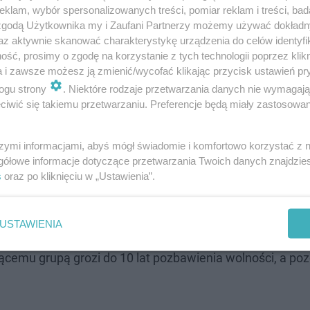
klam, wybór spersonalizowanych treści, pomiar reklam i treści, bad
 zgodą Użytkownika my i Zaufani Partnerzy możemy używać dokład
az aktywnie skanować charakterystykę urządzenia do celów identyfi
ść, prosimy o zgodę na korzystanie z tych technologii poprzez klikn
a i zawsze możesz ją zmienić/wycofać klikając przycisk ustawień pr
ogu strony
. Niektóre rodzaje przetwarzania danych nie wymagaj
iwić się takiemu przetwarzaniu. Preferencje będą miały zastosowanie
szymi informacjami, abyś mógł świadomie i komfortowo korzystać z
gółowe informacje dotyczące przetwarzania Twoich danych znajdzi
s
oraz po kliknięciu w „Ustawienia”.
USTAWIENIA
jącemu grupą grozi do 10 lat pozbawienia wolności, a po