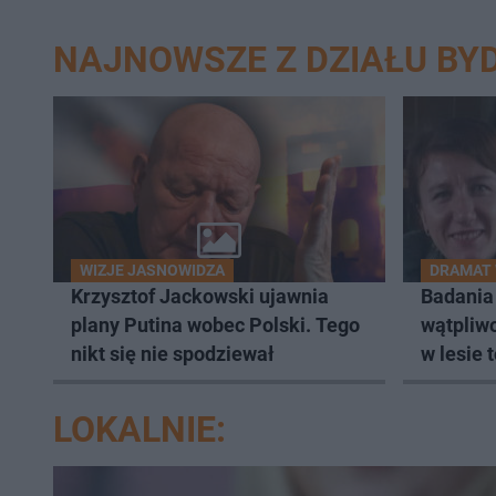
NAJNOWSZE Z DZIAŁU BY
WIZJE JASNOWIDZA
DRAMAT 
Krzysztof Jackowski ujawnia
Badania
plany Putina wobec Polski. Tego
wątpliwo
nikt się nie spodziewał
w lesie 
Zielińsk
LOKALNIE: