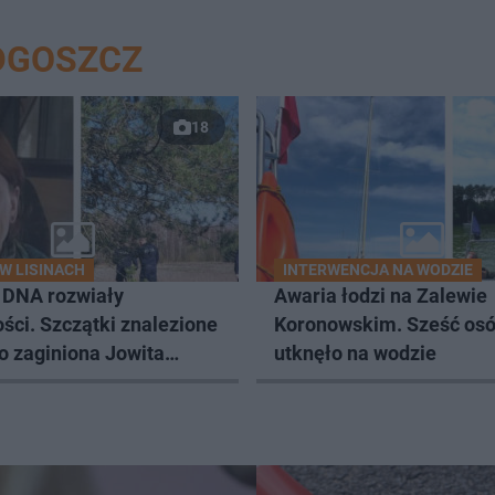
DGOSZCZ
18
W LISINACH
INTERWENCJA NA WODZIE
 DNA rozwiały
Awaria łodzi na Zalewie
ści. Szczątki znalezione
Koronowskim. Sześć os
to zaginiona Jowita
utknęło na wodzie
a