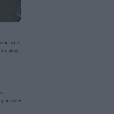
ologiczne
rajalnię i
ęc
rą udział w