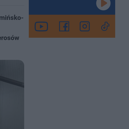
rmińsko-
ierosów