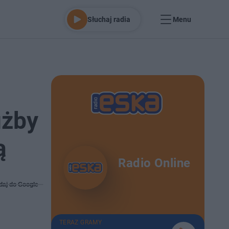
Słuchaj radia
Menu
użby
ą
Radio Online
daj do Google
TERAZ GRAMY