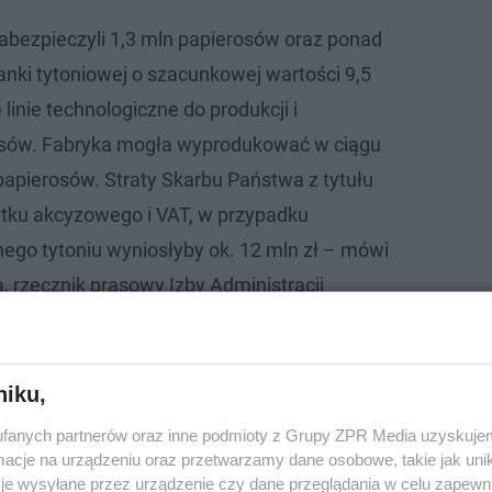
zabezpieczyli 1,3 mln papierosów oraz ponad
ajanki tytoniowej o szacunkowej wartości 9,5
 linie technologiczne do produkcji i
sów. Fabryka mogła wyprodukować w ciągu
papierosów. Straty Skarbu Państwa z tytułu
tku akcyzowego i VAT, w przypadku
nego tytoniu wyniosłyby ok. 12 mln zł – mówi
, rzecznik prasowy Izby Administracji
szczy.
usłyszał zarzut kierowania zorganizowaną grupą przest
niku,
ganizowanej grupie przestępczej, zajmującej się produk
fanych partnerów oraz inne podmioty z Grupy ZPR Media uzyskujem
do obrotu wyrobów tytoniowych z podrobionymi znakami
cje na urządzeniu oraz przetwarzamy dane osobowe, takie jak unika
je wysyłane przez urządzenie czy dane przeglądania w celu zapewn