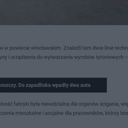
 w powiecie włocławskim. Znaleźli tam dwie linie techn
yny i urządzenia do wytwarzania wyrobów tytoniowych – k
szczy. Do zapadliska wpadły dwa auta
alność fabryki była niewidzialna dla organów ścigania, wi
czenia mieszkalne i socjalne dla pracowników, którzy bio