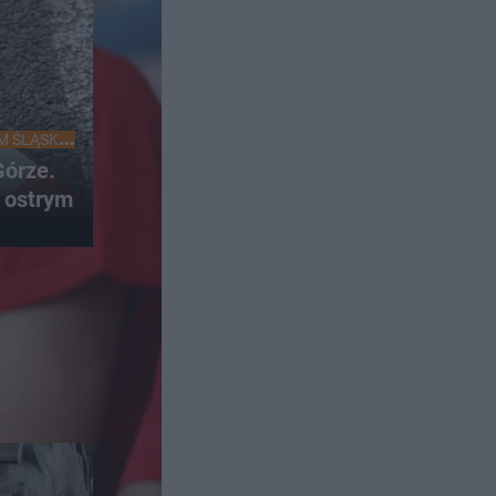
M ŚLĄSKU
órze.
 ostrym