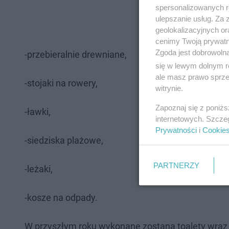
spersonalizowanych re
ulepszanie usług. Za
geolokalizacyjnych or
cenimy Twoją prywatno
Zgoda jest dobrowoln
-przebieralnie drewniane,
się w lewym dolnym r
ale masz prawo sprzec
-stojaki na rowery,
witrynie.
Zapoznaj się z poniż
-ławki,
internetowych. Szcze
Prywatności
i
Cookie
-siedziska plażowe,
PARTNERZY
-leżaki,
-kosze na odpady.
W przyszłym roku wykonane zostaną toalety wraz 