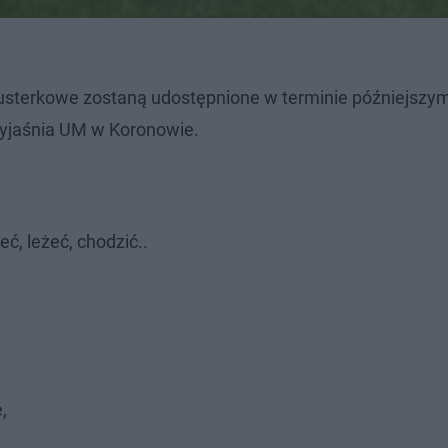
 usterkowe zostaną udostępnione w terminie późniejszy
 wyjaśnia UM w Koronowie.
eć, leżeć, chodzić..
,