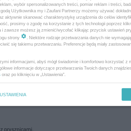
klam, wybór spersonalizowanych treści, pomiar reklam i treści, bad
 zgodą Użytkownika my i Zaufani Partnerzy możemy używać dokład
az aktywnie skanować charakterystykę urządzenia do celów identyfi
ść, prosimy o zgodę na korzystanie z tych technologii poprzez klikn
a i zawsze możesz ją zmienić/wycofać klikając przycisk ustawień pr
ogu strony
. Niektóre rodzaje przetwarzania danych nie wymagaj
iwić się takiemu przetwarzaniu. Preferencje będą miały zastosowanie
szymi informacjami, abyś mógł świadomie i komfortowo korzystać z
gółowe informacje dotyczące przetwarzania Twoich danych znajdzi
s
oraz po kliknięciu w „Ustawienia”.
USTAWIENIA
z prysznicami.