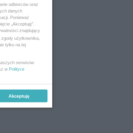
anie odbiorców oraz
nych danych
kacji. Ponieważ
ięcie „Akceptuję”.
ywatności znajdujący
ą zgody użytkownika,
 tylko na tej
 naszych serwisów
esz w
Polityce
Akceptuję