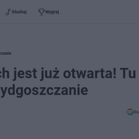
Słuchaj
Wygraj
zczanie
 jest już otwarta! Tu
bydgoszczanie
Do