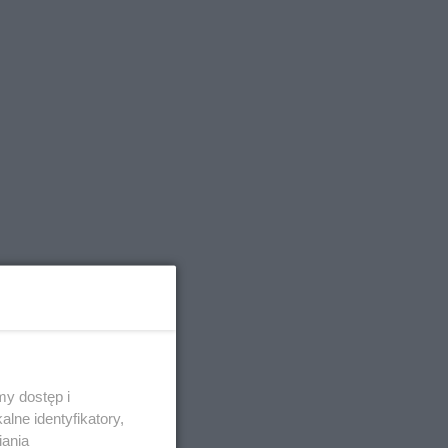
y dostęp i
lne identyfikatory,
iania