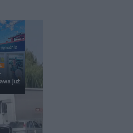
E
e
awa już