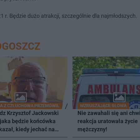
1 r. Będzie dużo atrakcji, szczególnie dla najmłodszych.
DGOSZCZ
A Z CZŁUCHOWA PRZEMÓWIŁ
WZRUSZAJĄCE SŁOWA
dz Krzysztof Jackowski
Nie zawahali się ani chwil
 jaka będzie końcówka
reakcja uratowała życie
kazał, kiedy jechać na
mężczyzny!