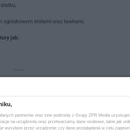
statku,
em ogniskowym stołami oraz ławkami.
tury jak:
niku,
fanych partnerów oraz inne podmioty z Grupy ZPR Media uzyskujem
cje na urządzeniu oraz przetwarzamy dane osobowe, takie jak unika
je wysyłane przez urządzenie czy dane przeglądania w celu zapewn