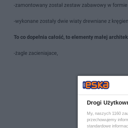
-zamontowany został zestaw zabawowy w formie 
-wykonane zostały dwie wiaty drewniane z kręgi
To co dopełnia całość, to elementy małej architek
-żagle zacieniajace,
Drogi Użytkow
My, naszych 1160 zau
przechowujemy informa
standardowe informac