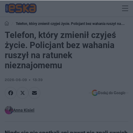
Telefon, który zmienił czyjeś życie. Policjant bez wahania ruszył na
ratunek nieznajomemu
Telefon, który zmienił czyjeś
życie. Policjant bez wahania
ruszył na ratunek
nieznajomemu
2026-06-09
13:39
Dodaj do Google
Anna Kisiel
Nigdy się nie spotkali ani nawet nie znali swoich