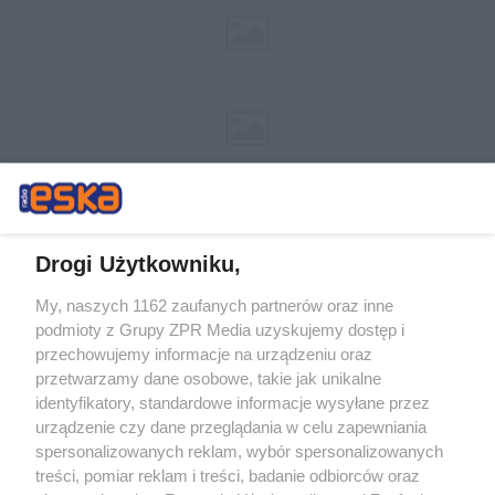
Drogi Użytkowniku,
My, naszych 1162 zaufanych partnerów oraz inne
Żaden utwór zamieszczony w serwisie nie może być powielany i
podmioty z Grupy ZPR Media uzyskujemy dostęp i
rozpowszechniany lub dalej rozpowszechniany w jakikolwiek sposób (w
tym także elektroniczny lub mechaniczny) na jakimkolwiek polu
przechowujemy informacje na urządzeniu oraz
eksploatacji w jakiejkolwiek formie, włącznie z umieszczaniem w
przetwarzamy dane osobowe, takie jak unikalne
Internecie bez pisemnej zgody właściciela praw. Jakiekolwiek użycie lub
identyfikatory, standardowe informacje wysyłane przez
wykorzystanie utworów w całości lub w części z naruszeniem prawa,
tzn. bez właściwej zgody, jest zabronione pod groźbą kary i może być
urządzenie czy dane przeglądania w celu zapewniania
ścigane prawnie.
spersonalizowanych reklam, wybór spersonalizowanych
treści, pomiar reklam i treści, badanie odbiorców oraz