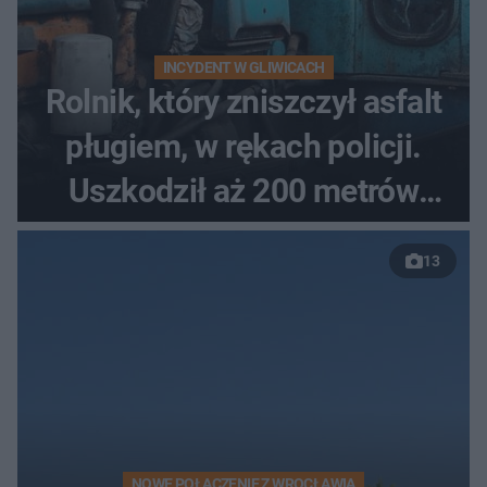
INCYDENT W GLIWICACH
Rolnik, który zniszczył asfalt
pługiem, w rękach policji.
Uszkodził aż 200 metrów
nowej drogi
13
NOWE POŁĄCZENIE Z WROCŁAWIA