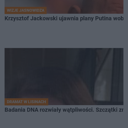
WIZJE JASNOWIDZA
Krzysztof Jackowski ujawnia plany Putina wobec 
DRAMAT W LISINACH
Badania DNA rozwiały wątpliwości. Szczątki znal