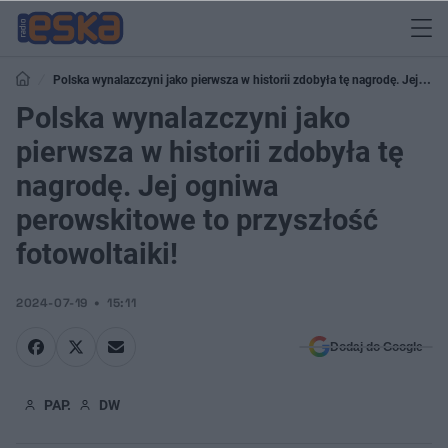
Polska wynalazczyni jako pierwsza w historii zdobyła tę nagrodę. Jej
ogniwa perowskitowe to przyszłość fotowoltaiki!
Polska wynalazczyni jako
pierwsza w historii zdobyła tę
nagrodę. Jej ogniwa
perowskitowe to przyszłość
fotowoltaiki!
2024-07-19
15:11
Dodaj do Google
PAP.
DW