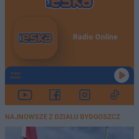
Radio Online
TERAZ
GRAMY
NAJNOWSZE Z DZIAŁU BYDGOSZCZ