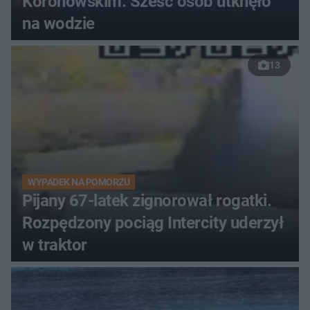
Koronowskim. Sześć osób utknęło
na wodzie
13
WYPADEK NA POMORZU
Pijany 67-latek zignorował rogatki.
Rozpędzony pociąg Intercity uderzył
w traktor