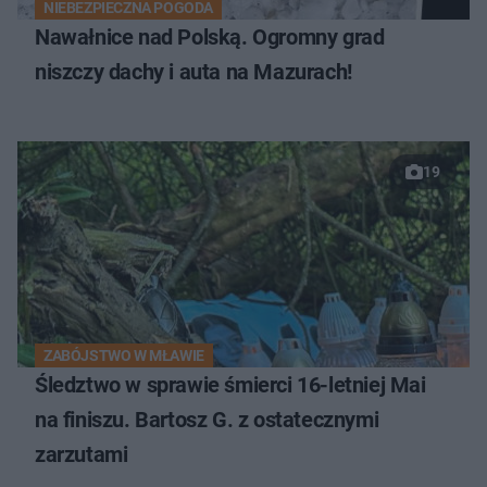
NIEBEZPIECZNA POGODA
Nawałnice nad Polską. Ogromny grad
niszczy dachy i auta na Mazurach!
19
ZABÓJSTWO W MŁAWIE
Śledztwo w sprawie śmierci 16-letniej Mai
na finiszu. Bartosz G. z ostatecznymi
zarzutami