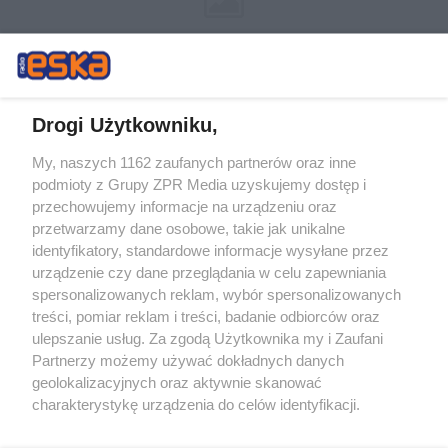
Drogi Użytkowniku,
My, naszych 1162 zaufanych partnerów oraz inne
Żaden utwór zamieszczony w serwisie nie może być powielany i
podmioty z Grupy ZPR Media uzyskujemy dostęp i
rozpowszechniany lub dalej rozpowszechniany w jakikolwiek sposób (w
tym także elektroniczny lub mechaniczny) na jakimkolwiek polu
przechowujemy informacje na urządzeniu oraz
eksploatacji w jakiejkolwiek formie, włącznie z umieszczaniem w
przetwarzamy dane osobowe, takie jak unikalne
Internecie bez pisemnej zgody właściciela praw. Jakiekolwiek użycie lub
identyfikatory, standardowe informacje wysyłane przez
wykorzystanie utworów w całości lub w części z naruszeniem prawa,
tzn. bez właściwej zgody, jest zabronione pod groźbą kary i może być
urządzenie czy dane przeglądania w celu zapewniania
ścigane prawnie.
spersonalizowanych reklam, wybór spersonalizowanych
treści, pomiar reklam i treści, badanie odbiorców oraz
ulepszanie usług. Za zgodą Użytkownika my i Zaufani
Partnerzy możemy używać dokładnych danych
geolokalizacyjnych oraz aktywnie skanować
charakterystykę urządzenia do celów identyfikacji.
Ponieważ cenimy Twoją prywatność, prosimy o zgodę na
O nas
korzystanie z tych technologii poprzez kliknięcie