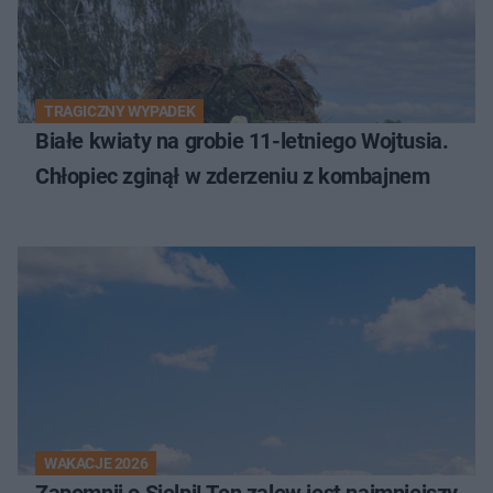
TRAGICZNY WYPADEK
Białe kwiaty na grobie 11-letniego Wojtusia.
Chłopiec zginął w zderzeniu z kombajnem
WAKACJE 2026
Zapomnij o Sielpi! Ten zalew jest najmniejszy