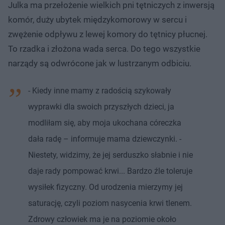
Julka ma przełożenie wielkich pni tętniczych z inwersją
komór, duży ubytek międzykomorowy w sercu i
zwężenie odpływu z lewej komory do tętnicy płucnej.
To rzadka i złożona wada serca. Do tego wszystkie
narządy są odwrócone jak w lustrzanym odbiciu.
- Kiedy inne mamy z radością szykowały
wyprawki dla swoich przyszłych dzieci, ja
modliłam się, aby moja ukochana córeczka
dała radę – informuje mama dziewczynki. -
Niestety, widzimy, że jej serduszko słabnie i nie
daje rady pompować krwi... Bardzo źle toleruje
wysiłek fizyczny. Od urodzenia mierzymy jej
saturację, czyli poziom nasycenia krwi tlenem.
Zdrowy człowiek ma je na poziomie około