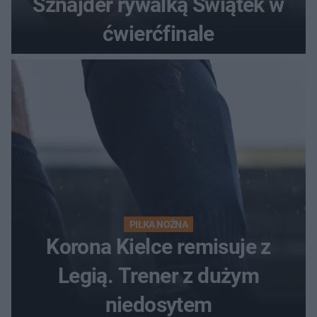
Sznajder rywalką Świątek w
ćwierćfinale
PIŁKA NOŻNA
Korona Kielce remisuje z
Legią. Trener z dużym
niedosytem