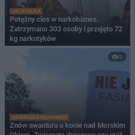
AKCJA POLICJI
Potężny cios w narkobiznes.
Zatrzymano 303 osoby i przejęto 72
kg narkotyków
22
NIEKOŃCZĄCA SIĘ OPOWIEŚĆ
Znów awantura o konie nad Morskim
Okiem. Zwierzęta dręczone czy nie?