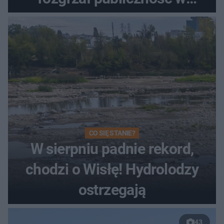
Toruniu
CO SIĘ STANIE?
W sierpniu padnie rekord,
chodzi o Wisłę! Hydrolodzy
ostrzegają
43