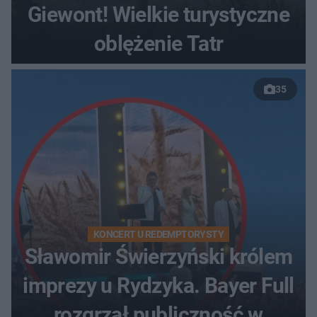
Giewont! Wielkie turystyczne
oblężenie Tatr
35
KONCERT U REDEMPTORYSTY
Sławomir Świerzyński królem
imprezy u Rydzyka. Bayer Full
rozgrzał publiczność w