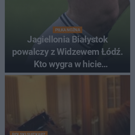
PIŁKA NOŻNA
Jagiellonia Białystok
powalczy z Widzewem Łódź.
Kto wygra w hicie
Ekstraklasy?
POLSKI SIATKARZ