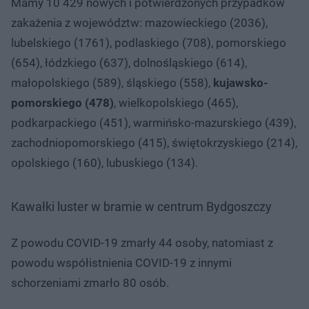
Mamy 10 429 nowych i potwierdzonych przypadków
zakażenia z województw: mazowieckiego (2036),
lubelskiego (1761), podlaskiego (708), pomorskiego
(654), łódzkiego (637), dolnośląskiego (614),
małopolskiego (589), śląskiego (558),
kujawsko-
pomorskiego (478)
, wielkopolskiego (465),
podkarpackiego (451), warmińsko-mazurskiego (439),
zachodniopomorskiego (415), świętokrzyskiego (214),
opolskiego (160), lubuskiego (134).
Kawałki luster w bramie w centrum Bydgoszczy
Z powodu COVID-19 zmarły 44 osoby, natomiast z
powodu współistnienia COVID-19 z innymi
schorzeniami zmarło 80 osób.