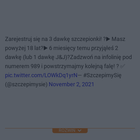
Zarejestruj się na 3 dawkę szczepionki! ?️▶️ Masz
powyżej 18 lat?▶️ 6 miesięcy temu przyjąłeś 2
dawkę (lub 1 dawkę J&J)?Zadzwoń na infolinię pod
numerem 989 i powstrzymajmy kolejną falę! ? ✅
pic.twitter.com/LOWkDq1yrN
— #SzczepimySię
(@szczepimysie)
November 2, 2021
ROZWIŃ