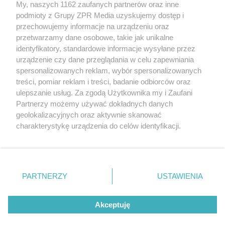
My, naszych 1162 zaufanych partnerów oraz inne
Żaden utwór zamieszczony w serwisie nie może być powielany i
podmioty z Grupy ZPR Media uzyskujemy dostęp i
rozpowszechniany lub dalej rozpowszechniany w jakikolwiek sposób (w
tym także elektroniczny lub mechaniczny) na jakimkolwiek polu
przechowujemy informacje na urządzeniu oraz
eksploatacji w jakiejkolwiek formie, włącznie z umieszczaniem w
przetwarzamy dane osobowe, takie jak unikalne
Internecie bez pisemnej zgody właściciela praw. Jakiekolwiek użycie lub
identyfikatory, standardowe informacje wysyłane przez
wykorzystanie utworów w całości lub w części z naruszeniem prawa,
tzn. bez właściwej zgody, jest zabronione pod groźbą kary i może być
urządzenie czy dane przeglądania w celu zapewniania
ścigane prawnie.
spersonalizowanych reklam, wybór spersonalizowanych
treści, pomiar reklam i treści, badanie odbiorców oraz
ulepszanie usług. Za zgodą Użytkownika my i Zaufani
Partnerzy możemy używać dokładnych danych
geolokalizacyjnych oraz aktywnie skanować
charakterystykę urządzenia do celów identyfikacji.
Ponieważ cenimy Twoją prywatność, prosimy o zgodę na
O nas
korzystanie z tych technologii poprzez kliknięcie
Informacje prawne
„Akceptuję”. Zgoda jest dobrowolna i zawsze możesz ją
zmienić/wycofać klikając przycisk ustawień prywatności
PARTNERZY
USTAWIENIA
Nasze serwisy
znajdujący się w lewym dolnym rogu strony
. Niektóre
rodzaje przetwarzania danych nie wymagają zgody
© 2026 Grupa ZPR Media
Akceptuję
użytkownika, ale masz prawo sprzeciwić się takiemu
przetwarzaniu. Preferencje będą miały zastosowanie tylko