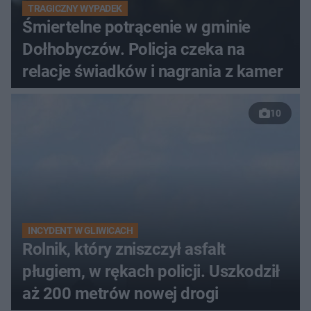
TRAGICZNY WYPADEK
Śmiertelne potrącenie w gminie
Dołhobyczów. Policja czeka na
relacje świadków i nagrania z kamer
10
INCYDENT W GLIWICACH
Rolnik, który zniszczył asfalt
pługiem, w rękach policji. Uszkodził
aż 200 metrów nowej drogi