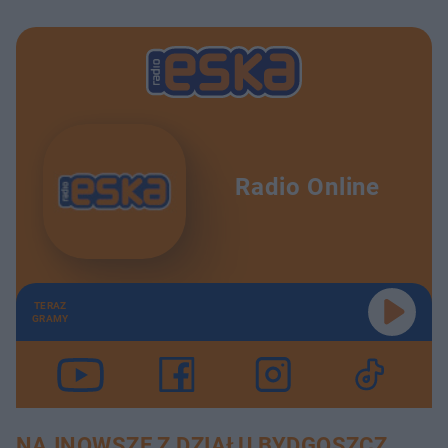
Radio Online
TERAZ
GRAMY
NAJNOWSZE Z DZIAŁU BYDGOSZCZ