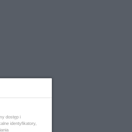
używają
y dostęp i
lne identyfikatory,
iania