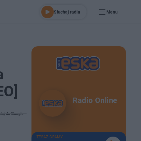
Słuchaj radia
Menu
a
EO]
Radio Online
daj do Google
TERAZ GRAMY