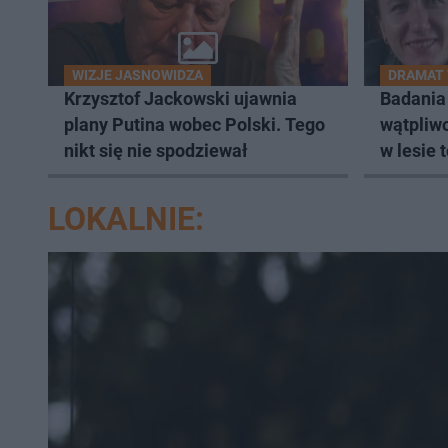
WIZJE JASNOWIDZA
DRAMAT 
Krzysztof Jackowski ujawnia
Badania
plany Putina wobec Polski. Tego
wątpliwo
nikt się nie spodziewał
w lesie 
Zielińsk
LOKALNIE: