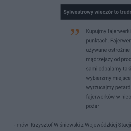
Sylwestrowy wieczór to tru
Kupujmy fajerwerki
punktach. Fajerwer
używane ostrożnie i
mądrzejszy od prod
sami odpalamy taki
wybierzmy miejsce,
wyrzucajmy petard
fajerwerków w ni
pożar
- mówi Krzysztof Wiśniewski z Wojewódzkiej Sta