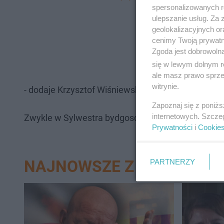
spersonalizowanych re
poparzone oczy, tw
ulepszanie usług. Za
kalectwo do końca ż
geolokalizacyjnych or
cenimy Twoją prywatno
za używanie materi
Zgoda jest dobrowoln
spożyciu alkoholu
się w lewym dolnym r
ale masz prawo sprzec
witrynie.
- dodaje Krzysztof Wiśniewski.
Zapoznaj się z poniż
internetowych. Szcze
Zwykle w Sylwestra bydgoscy ratownicy interweniu
Prywatności
i
Cookie
PARTNERZY
NAJNOWSZE Z DZIAŁU BY