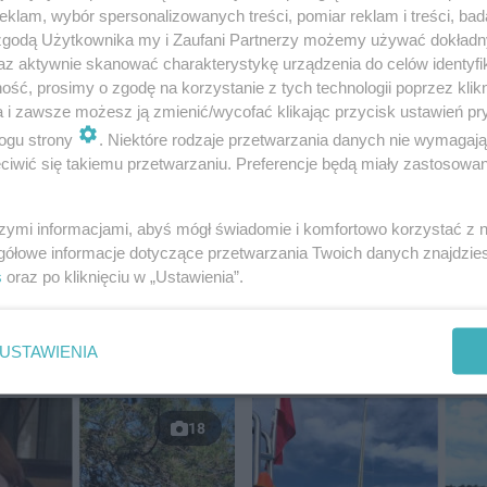
klam, wybór spersonalizowanych treści, pomiar reklam i treści, bad
arz i ręce, amputowane palce. To często
 zgodą Użytkownika my i Zaufani Partnerzy możemy używać dokład
ycia i tragedia ludzka. To cena, jaką się płaci
az aktywnie skanować charakterystykę urządzenia do celów identyfi
ść, prosimy o zgodę na korzystanie z tych technologii poprzez klikn
ałów pirotechnicznych bezmyślnie i po
a i zawsze możesz ją zmienić/wycofać klikając przycisk ustawień pr
ogu strony
. Niektóre rodzaje przetwarzania danych nie wymagaj
iwić się takiemu przetwarzaniu. Preferencje będą miały zastosowanie
szymi informacjami, abyś mógł świadomie i komfortowo korzystać z
gółowe informacje dotyczące przetwarzania Twoich danych znajdzi
ją ok. 600 razy.
s
oraz po kliknięciu w „Ustawienia”.
USTAWIENIA
DGOSZCZ
18