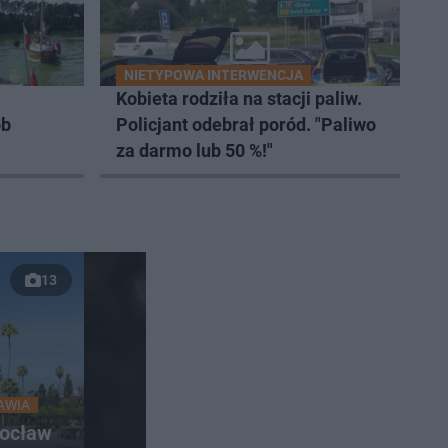
NIETYPOWA INTERWENCJA
Kobieta rodziła na stacji paliw.
ób
Policjant odebrał poród. "Paliwo
za darmo lub 50 %!"
13
AWIA
rocław