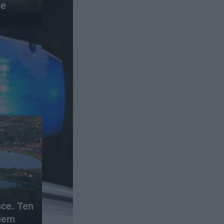
ne
sce. Ten
iem