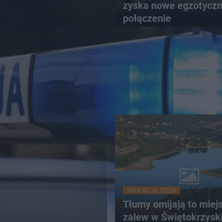
zyska nowe egzotycz
połączenie
WAKACJE 2026
Tłumy omijają to miej
zalew w Świętokrzysk