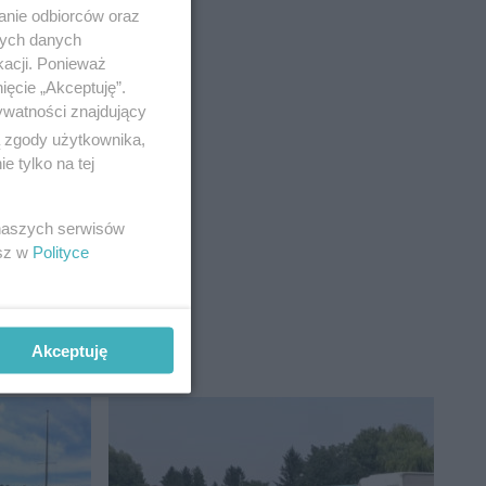
anie odbiorców oraz
nych danych
kacji. Ponieważ
ięcie „Akceptuję”.
ywatności znajdujący
ą zgody użytkownika,
 tylko na tej
 naszych serwisów
esz w
Polityce
Akceptuję