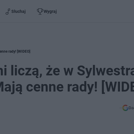
Słuchaj
Wygraj
cenne rady! [WIDEO]
 liczą, że w Sylwestr
Mają cenne rady! [WID
Do