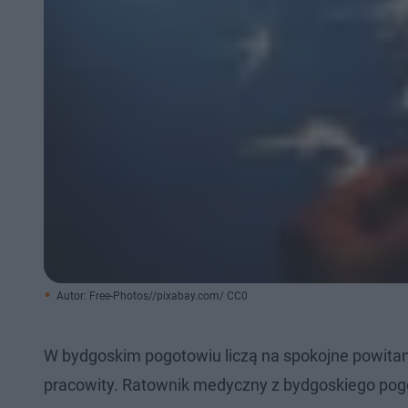
Autor: Free-Photos//pixabay.com/ CC0
W bydgoskim pogotowiu liczą na spokojne powitan
pracowity. Ratownik medyczny z bydgoskiego pogoto