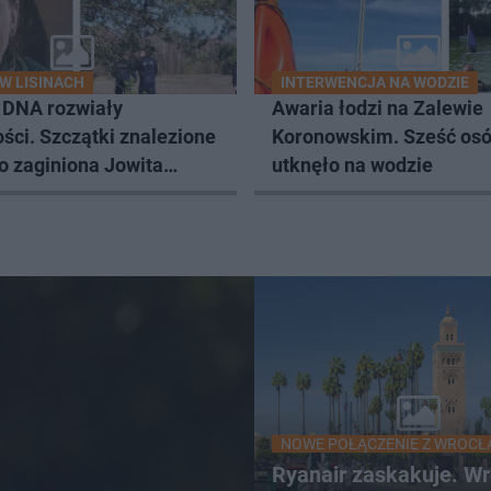
W LISINACH
INTERWENCJA NA WODZIE
 DNA rozwiały
Awaria łodzi na Zalewie
ści. Szczątki znalezione
Koronowskim. Sześć os
to zaginiona Jowita
utknęło na wodzie
a
NOWE POŁĄCZENIE Z WROCŁ
Ryanair zaskakuje. W